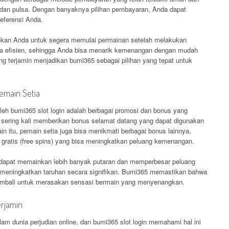
t, dan pulsa. Dengan banyaknya pilihan pembayaran, Anda dapat
eferensi Anda.
nkan Anda untuk segera memulai permainan setelah melakukan
uga efisien, sehingga Anda bisa menarik kemenangan dengan mudah
g terjamin menjadikan bumi365 sebagai pilihan yang tepat untuk
emain Setia
leh bumi365 slot login adalah berbagai promosi dan bonus yang
i sering kali memberikan bonus selamat datang yang dapat digunakan
in itu, pemain setia juga bisa menikmati berbagai bonus lainnya,
n gratis (free spins) yang bisa meningkatkan peluang kemenangan.
 dapat memainkan lebih banyak putaran dan memperbesar peluang
 meningkatkan taruhan secara signifikan. Bumi365 memastikan bahwa
kembali untuk merasakan sensasi bermain yang menyenangkan.
rjamin
am dunia perjudian online, dan bumi365 slot login memahami hal ini