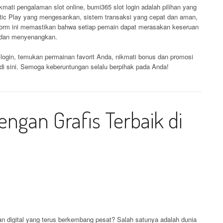
mati pengalaman slot online, bumi365 slot login adalah pilihan yang
atic Play yang mengesankan, sistem transaksi yang cepat dan aman,
tform ini memastikan bahwa setiap pemain dapat merasakan keseruan
h dan menyenangkan.
t login, temukan permainan favorit Anda, nikmati bonus dan promosi
 di sini. Semoga keberuntungan selalu berpihak pada Anda!
engan Grafis Terbaik di
an digital yang terus berkembang pesat? Salah satunya adalah dunia