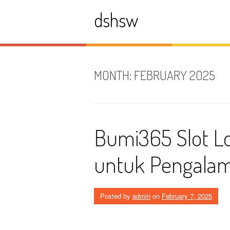
Skip
dshsw
to
content
MONTH:
FEBRUARY 2025
Bumi365 Slot Lo
untuk Pengalam
Posted by
admin
on
February 7, 2025