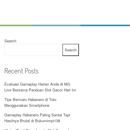
Search
Search
Recent Posts
Evaluasi Gameplay Harian Anda di MG
Live Bersama Panduan Slot Gacor Hari Ini
Tips Bermain Habanero di Toto
Menggunakan Smartphone
Gameplay Habanero Paling Santai Tapi
Hasilnya Brutal di Bukumimpi138