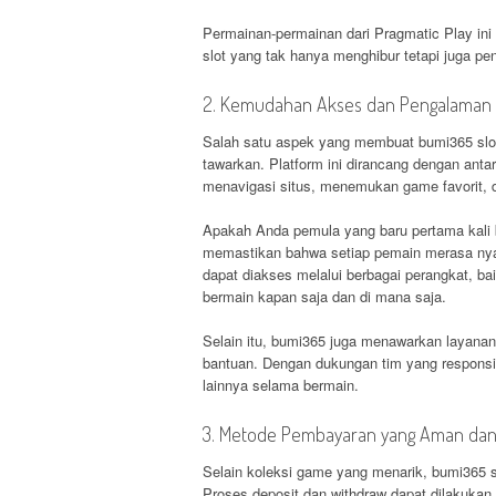
Permainan-permainan dari Pragmatic Play in
slot yang tak hanya menghibur tetapi juga p
2. Kemudahan Akses dan Pengalaman
Salah satu aspek yang membuat bumi365 slo
tawarkan. Platform ini dirancang dengan ant
menavigasi situs, menemukan game favorit, d
Apakah Anda pemula yang baru pertama kali b
memastikan bahwa setiap pemain merasa nyam
dapat diakses melalui berbagai perangkat, b
bermain kapan saja dan di mana saja.
Selain itu, bumi365 juga menawarkan layan
bantuan. Dengan dukungan tim yang responsif
lainnya selama bermain.
3. Metode Pembayaran yang Aman dan
Selain koleksi game yang menarik, bumi365 s
Proses deposit dan withdraw dapat dilakuka