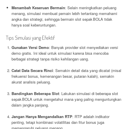
Menambah Keseruan Bermain
: Selain meningkatkan peluang
menang, simulasi membuat pemain lebih tertantang memahami
angka dan strategi, sehingga bermain slot sepak BOLA tidak
hanya soal keberuntungan.
Tips Simulasi yang Efektif
Gunakan Versi Demo
: Banyak provider slot menyediakan versi
demo gratis. Ini ideal untuk simulasi karena bisa mencoba
berbagai strategi tanpa risiko kehilangan uang.
Catat Data Secara Rinci
: Semakin detail data yang dicatat (misal
frekuensi bonus, kemenangan besar, putaran kalah), semakin
akurat analisis peluang.
Bandingkan Beberapa Slot
: Lakukan simulasi di beberapa slot
sepak BOLA untuk mengetahui mana yang paling menguntungkan
dalam jangka panjang.
Jangan Hanya Mengandalkan RTP
: RTP adalah indikator
penting, tetapi kombinasi volatilitas dan fitur bonus juga
memengaruhi peluang menang.