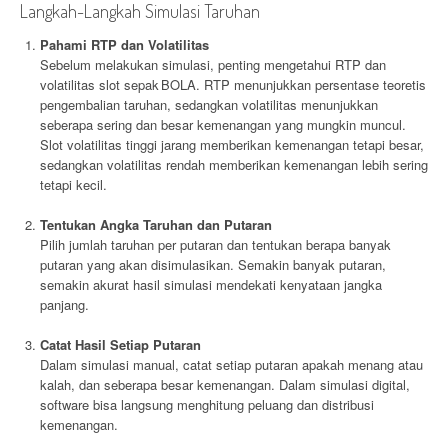
Langkah-Langkah Simulasi Taruhan
Pahami RTP dan Volatilitas
Sebelum melakukan simulasi, penting mengetahui RTP dan
volatilitas slot sepak BOLA. RTP menunjukkan persentase teoretis
pengembalian taruhan, sedangkan volatilitas menunjukkan
seberapa sering dan besar kemenangan yang mungkin muncul.
Slot volatilitas tinggi jarang memberikan kemenangan tetapi besar,
sedangkan volatilitas rendah memberikan kemenangan lebih sering
tetapi kecil.
Tentukan Angka Taruhan dan Putaran
Pilih jumlah taruhan per putaran dan tentukan berapa banyak
putaran yang akan disimulasikan. Semakin banyak putaran,
semakin akurat hasil simulasi mendekati kenyataan jangka
panjang.
Catat Hasil Setiap Putaran
Dalam simulasi manual, catat setiap putaran apakah menang atau
kalah, dan seberapa besar kemenangan. Dalam simulasi digital,
software bisa langsung menghitung peluang dan distribusi
kemenangan.