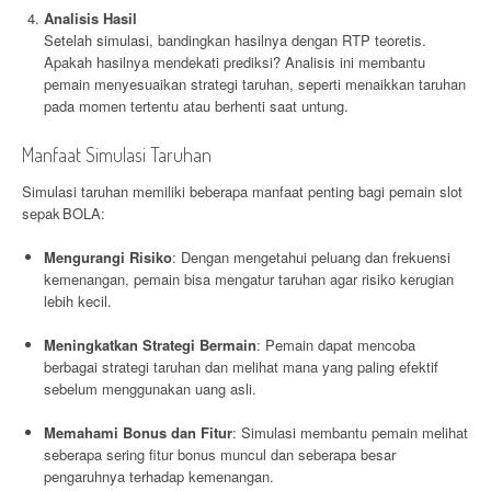
Analisis Hasil
Setelah simulasi, bandingkan hasilnya dengan RTP teoretis.
Apakah hasilnya mendekati prediksi? Analisis ini membantu
pemain menyesuaikan strategi taruhan, seperti menaikkan taruhan
pada momen tertentu atau berhenti saat untung.
Manfaat Simulasi Taruhan
Simulasi taruhan memiliki beberapa manfaat penting bagi pemain slot
sepak BOLA:
Mengurangi Risiko
: Dengan mengetahui peluang dan frekuensi
kemenangan, pemain bisa mengatur taruhan agar risiko kerugian
lebih kecil.
Meningkatkan Strategi Bermain
: Pemain dapat mencoba
berbagai strategi taruhan dan melihat mana yang paling efektif
sebelum menggunakan uang asli.
Memahami Bonus dan Fitur
: Simulasi membantu pemain melihat
seberapa sering fitur bonus muncul dan seberapa besar
pengaruhnya terhadap kemenangan.