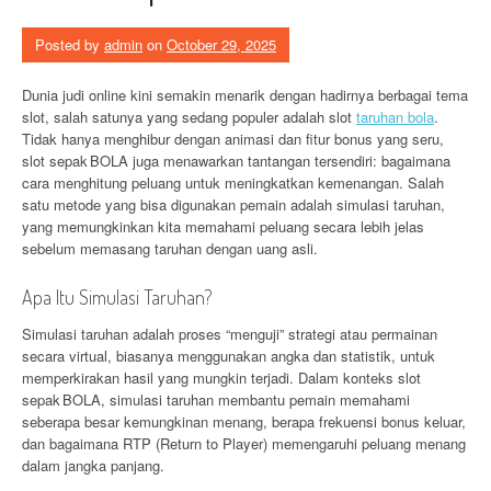
Posted by
admin
on
October 29, 2025
Dunia judi online kini semakin menarik dengan hadirnya berbagai tema
slot, salah satunya yang sedang populer adalah slot
taruhan bola
.
Tidak hanya menghibur dengan animasi dan fitur bonus yang seru,
slot sepak BOLA juga menawarkan tantangan tersendiri: bagaimana
cara menghitung peluang untuk meningkatkan kemenangan. Salah
satu metode yang bisa digunakan pemain adalah simulasi taruhan,
yang memungkinkan kita memahami peluang secara lebih jelas
sebelum memasang taruhan dengan uang asli.
Apa Itu Simulasi Taruhan?
Simulasi taruhan adalah proses “menguji” strategi atau permainan
secara virtual, biasanya menggunakan angka dan statistik, untuk
memperkirakan hasil yang mungkin terjadi. Dalam konteks slot
sepak BOLA, simulasi taruhan membantu pemain memahami
seberapa besar kemungkinan menang, berapa frekuensi bonus keluar,
dan bagaimana RTP (Return to Player) memengaruhi peluang menang
dalam jangka panjang.