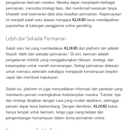
pengalaman bermain mereka. Mereka dapat menjelajahi berbagai
permainan, mencoba strategi baru, dan menikmati keseruan tanpa
khawatir soal keamanan data atau keadilan permainan. Kepercayaan
ini menjadi salah satu alasan mengapa
KLIX4D
terus mendapatkan
popularitas di kalangan penggemar online gambling.
Lebih dari Sekadar Permainan
Salah satu hal yang membedakan
KLIX4D
dari platform lain adalah
filosofi “lebih dari sekadar permainan.” Di sini, bermain adalah
pengalaman holistik yang menggabungkan hiburan, strategi, dan
kesempatan untuk meraih kemenangan. Setiap permainan didesain
untuk memacu adrenalin sekaligus mengasah kemampuan berpikir
cepat dan membuat keputusan.
Selain itu, platform ini juga menyediakan informasi dan panduan yang
membantu pemain meningkatkan keterampilan mereka. Tutorial, tips,
dan strategi disajikan dengan cara yang mudah dipahami, sehingga
pemain dapat terus berkembang. Dengan demikian,
KLIX4D
bukan
hanya tempat untuk bermain, tetapi juga ruang belajar dan
pengembangan kemampuan dalam dunia permainan online.