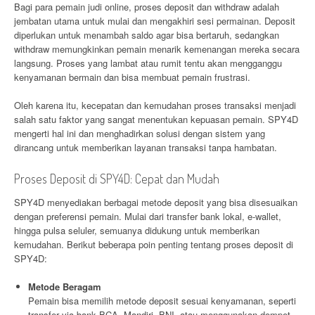
Bagi para pemain judi online, proses deposit dan withdraw adalah
jembatan utama untuk mulai dan mengakhiri sesi permainan. Deposit
diperlukan untuk menambah saldo agar bisa bertaruh, sedangkan
withdraw memungkinkan pemain menarik kemenangan mereka secara
langsung. Proses yang lambat atau rumit tentu akan mengganggu
kenyamanan bermain dan bisa membuat pemain frustrasi.
Oleh karena itu, kecepatan dan kemudahan proses transaksi menjadi
salah satu faktor yang sangat menentukan kepuasan pemain. SPY4D
mengerti hal ini dan menghadirkan solusi dengan sistem yang
dirancang untuk memberikan layanan transaksi tanpa hambatan.
Proses Deposit di SPY4D: Cepat dan Mudah
SPY4D menyediakan berbagai metode deposit yang bisa disesuaikan
dengan preferensi pemain. Mulai dari transfer bank lokal, e-wallet,
hingga pulsa seluler, semuanya didukung untuk memberikan
kemudahan. Berikut beberapa poin penting tentang proses deposit di
SPY4D:
Metode Beragam
Pemain bisa memilih metode deposit sesuai kenyamanan, seperti
transfer via bank BCA, Mandiri, BNI, atau menggunakan dompet