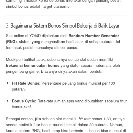
kamu ingin masuk ke ronde bonus interaktif dengan peluang besar,
simbol bonus adalah target utamamu.
3.
Bagaimana Sistem Bonus Simbol Bekerja di Balik Layar
Slot online di YOI4D dijalankan oleh
Random Number Generator
(RNG)
, sistem yang menghasilkan hasil acak di setiap putaran. Ini
termasuk posisi munculnya simbol bonus.
Meskipun terlihat acak, sebenarnya setiap slot sudah memiliki
frekuensi kemunculan bonus
yang diatur secara matematis oleh
pengembang game. Biasanya dinyatakan dalam bentuk:
Hit Rate Bonus:
Persentase peluang bonus muncul per 100
putaran.
Bonus Cycle:
Rata-rata jumlah spin yang dibutuhkan sebelum fitur
bonus aktif.
Sebagai contoh, jika sebuah slot memiliki
hit rate
bonus 1:80, artinya
secara statistik fitur bonus muncul sekali dalam 80 putaran. Namun,
karena sistem RNG, hasil tetap bisa berbeda — bonus bisa muncul di