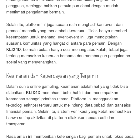
pengguna, sehingga bahkan pemula pun dapat dengan mudah
menikmati pengalaman bermain.
Selain itu, platform ini juga secara rutin menghadirkan event dan
promosi menarik yang menambah keseruan. Tidak hanya memberi
kesempatan untuk menang, event-event ini juga menciptakan
suasana komunitas yang hangat di antara para pemain. Dengan
KLIX4D
, bermain bukan hanya soal menang atau kalah, tetapi juga
tentang merasakan keseruan bersama dan membangun pengalaman
sosial yang menyenangkan.
Keamanan dan Kepercayaan yang Terjamin
Dalam dunia online gambling, keamanan adalah hal yang tidak bisa
diabaikan.
KLIX4D
memahami betul hal ini dan menempatkan
keamanan sebagai prioritas utama. Platform ini menggunakan
teknologi enkripsi terbaru untuk melindungi data pribadi dan transaksi
finansial pemain. Selain itu, sistem verifikasi yang ketat memastikan
bahwa setiap aktivitas di platform dilakukan secara adil dan
transparan.
Rasa aman ini memberikan ketenangan bagi pemain untuk fokus pada