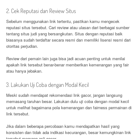
2. Cek Reputasi dan Review Situs
Sebelum menggunakan link tertentu, pastikan kamu mengecek
reputasi situs tersebut. Cari review atau ulasan dari berbagai sumber
tentang situs judi yang bersangkutan. Situs dengan reputasi baik
biasanya sudah terdaftar secara resmi dan memiliki lisensi resmi dari
otoritas perjudian.
Review dari pemain lain juga bisa jadi acuan penting untuk menilai
apakah link tersebut benar-benar memberikan kemenangan yang fair
atau hanya jebakan.
3. Lakukan Uji Coba dengan Modal Kecil
Meski sudah mendapat rekomendasi link gacor, jangan langsung
memasang taruhan besar. Lakukan dulu uji coba dengan modal kecil
untuk melihat bagaimana pola kemenangan dan fairness permainan di
link tersebut.
Jika dalam beberapa percobaan kamu mendapatkan hasil yang
konsisten dan tidak ada indikasi kecurangan, besar kemungkinan link
tersebut memang asli gacor.