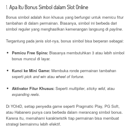
1.
Apa Itu Bonus Simbol dalam Slot Online
Bonus simbol adalah ikon khusus yang berfungsi untuk memicu fitur
tambahan di dalam permainan. Biasanya, simbol ini berbeda dari
simbol reguler yang menghasilkan kemenangan langsung di
payline
.
Tergantung pada jenis slot-nya, bonus simbol bisa berperan sebagai:
Pemicu Free Spins:
Biasanya membutuhkan 3 atau lebih simbol
bonus muncul di layar.
Kunci ke Mini Game:
Membuka ronde permainan tambahan
seperti
pick and win
atau
wheel of fortune
.
Aktivator Fitur Khusus:
Seperti
multiplier
,
sticky wild
, atau
expanding reels
.
Di YOI4D, setiap penyedia game seperti Pragmatic Play, PG Soft,
atau Habanero punya cara berbeda dalam merancang simbol bonus.
Karena itu, memahami karakteristik tiap permainan bisa membuat
strategi bermainmu lebih efektif.