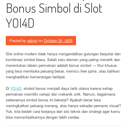
Bonus Simbol di Slot
YOI4D
Posted by
admin
on
October 25, 2025
Slot online modern tidak hanya mengandalkan gulungan berputar dan
kombinasi simbol biasa. Salah satu elemen yang paling menarik dan
menentukan dalam permainan adalah bonus simbol — fitur khusus
yang bisa membuka peluang besar, memicu
free spins
, atau bahkan
menghadirkan kemenangan berlipat.
Di
YOI4D
, simbol bonus menjadi daya tarik utama karena setiap
permainan memiliki variasi dan mekanik unik. Namun, bagaimana
sebenarnya simbol bonus ini bekerja? Apakah benar bisa
meningkatkan peluang menang, atau hanya sekadar pemanis visual?
Yuk, kita bedah cara kerjanya dari sisi teknis dan strategi agar kamu
bisa memanfaatkannya dengan lebih cerdas.