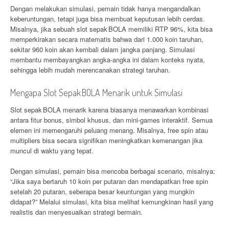
Dengan melakukan simulasi, pemain tidak hanya mengandalkan
keberuntungan, tetapi juga bisa membuat keputusan lebih cerdas.
Misalnya, jika sebuah slot sepak BOLA memiliki RTP 96%, kita bisa
memperkirakan secara matematis bahwa dari 1.000 koin taruhan,
sekitar 960 koin akan kembali dalam jangka panjang. Simulasi
membantu membayangkan angka-angka ini dalam konteks nyata,
sehingga lebih mudah merencanakan strategi taruhan.
Mengapa Slot Sepak BOLA Menarik untuk Simulasi
Slot sepak BOLA menarik karena biasanya menawarkan kombinasi
antara fitur bonus, simbol khusus, dan mini-games interaktif. Semua
elemen ini memengaruhi peluang menang. Misalnya, free spin atau
multipliers bisa secara signifikan meningkatkan kemenangan jika
muncul di waktu yang tepat.
Dengan simulasi, pemain bisa mencoba berbagai scenario, misalnya:
“Jika saya bertaruh 10 koin per putaran dan mendapatkan free spin
setelah 20 putaran, seberapa besar keuntungan yang mungkin
didapat?” Melalui simulasi, kita bisa melihat kemungkinan hasil yang
realistis dan menyesuaikan strategi bermain.