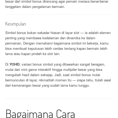
besar dari simbol bonus dirancang agar pemain merasa benar-benar
tenggelam dalam pengalaman bermain.
Kesimpulan
Simbol bonus bukan sekadar hiasan di layar slot — ia adalah elemen
penting yang membawa kedalaman dan dinamika ke dalam
permainan. Dengan memahami bagaimana simbol ini bekerja, kamu
bisa membuat keputusan lebih cerdas tentang kapan bermain lebih
lama atau kapan pindah ke slot lain.
Di
YOI4D
, variasi bonus simbol yang ditawarkan sangat beragam,
mulai dari mini game interaktif hingga
multiplier
besar yang bisa
mengubah hasil dalam sekejap. Jadi, saat simbol bonus mulai
bermunculan di layar, nikmatilah momen itu — siapa tahu, itulah awal
dari kemenangan besar yang sudah lama kamu tunggu.
Bagaimana Cara