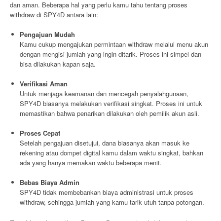
dan aman. Beberapa hal yang perlu kamu tahu tentang proses
withdraw di SPY4D antara lain:
Pengajuan Mudah
Kamu cukup mengajukan permintaan withdraw melalui menu akun
dengan mengisi jumlah yang ingin ditarik. Proses ini simpel dan
bisa dilakukan kapan saja.
Verifikasi Aman
Untuk menjaga keamanan dan mencegah penyalahgunaan,
SPY4D biasanya melakukan verifikasi singkat. Proses ini untuk
memastikan bahwa penarikan dilakukan oleh pemilik akun asli.
Proses Cepat
Setelah pengajuan disetujui, dana biasanya akan masuk ke
rekening atau dompet digital kamu dalam waktu singkat, bahkan
ada yang hanya memakan waktu beberapa menit.
Bebas Biaya Admin
SPY4D tidak membebankan biaya administrasi untuk proses
withdraw, sehingga jumlah yang kamu tarik utuh tanpa potongan.