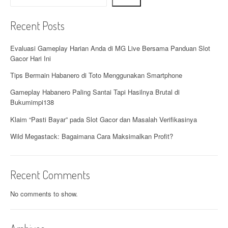
v
i
Recent Posts
g
Evaluasi Gameplay Harian Anda di MG Live Bersama Panduan Slot
a
Gacor Hari Ini
t
Tips Bermain Habanero di Toto Menggunakan Smartphone
i
Gameplay Habanero Paling Santai Tapi Hasilnya Brutal di
Bukumimpi138
o
Klaim “Pasti Bayar” pada Slot Gacor dan Masalah Verifikasinya
n
Wild Megastack: Bagaimana Cara Maksimalkan Profit?
Recent Comments
No comments to show.