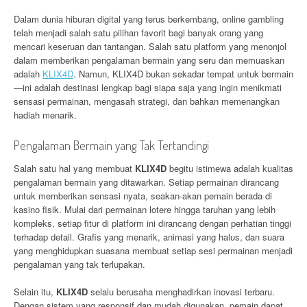
Dalam dunia hiburan digital yang terus berkembang, online gambling
telah menjadi salah satu pilihan favorit bagi banyak orang yang
mencari keseruan dan tantangan. Salah satu platform yang menonjol
dalam memberikan pengalaman bermain yang seru dan memuaskan
adalah
KLIX4D
. Namun, KLIX4D bukan sekadar tempat untuk bermain
—ini adalah destinasi lengkap bagi siapa saja yang ingin menikmati
sensasi permainan, mengasah strategi, dan bahkan memenangkan
hadiah menarik.
Pengalaman Bermain yang Tak Tertandingi
Salah satu hal yang membuat
KLIX4D
begitu istimewa adalah kualitas
pengalaman bermain yang ditawarkan. Setiap permainan dirancang
untuk memberikan sensasi nyata, seakan-akan pemain berada di
kasino fisik. Mulai dari permainan lotere hingga taruhan yang lebih
kompleks, setiap fitur di platform ini dirancang dengan perhatian tinggi
terhadap detail. Grafis yang menarik, animasi yang halus, dan suara
yang menghidupkan suasana membuat setiap sesi permainan menjadi
pengalaman yang tak terlupakan.
Selain itu,
KLIX4D
selalu berusaha menghadirkan inovasi terbaru.
Dengan sistem yang responsif dan mudah digunakan, pemain dapat