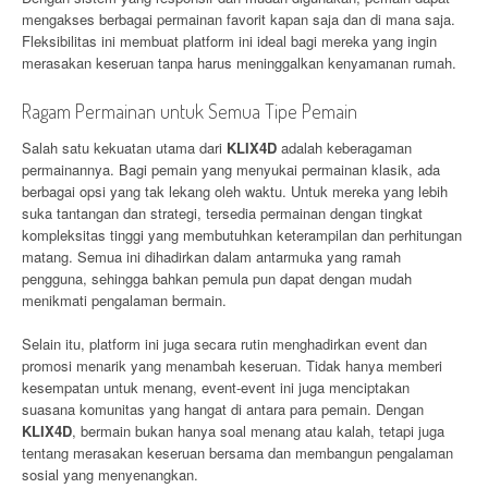
mengakses berbagai permainan favorit kapan saja dan di mana saja.
Fleksibilitas ini membuat platform ini ideal bagi mereka yang ingin
merasakan keseruan tanpa harus meninggalkan kenyamanan rumah.
Ragam Permainan untuk Semua Tipe Pemain
Salah satu kekuatan utama dari
KLIX4D
adalah keberagaman
permainannya. Bagi pemain yang menyukai permainan klasik, ada
berbagai opsi yang tak lekang oleh waktu. Untuk mereka yang lebih
suka tantangan dan strategi, tersedia permainan dengan tingkat
kompleksitas tinggi yang membutuhkan keterampilan dan perhitungan
matang. Semua ini dihadirkan dalam antarmuka yang ramah
pengguna, sehingga bahkan pemula pun dapat dengan mudah
menikmati pengalaman bermain.
Selain itu, platform ini juga secara rutin menghadirkan event dan
promosi menarik yang menambah keseruan. Tidak hanya memberi
kesempatan untuk menang, event-event ini juga menciptakan
suasana komunitas yang hangat di antara para pemain. Dengan
KLIX4D
, bermain bukan hanya soal menang atau kalah, tetapi juga
tentang merasakan keseruan bersama dan membangun pengalaman
sosial yang menyenangkan.