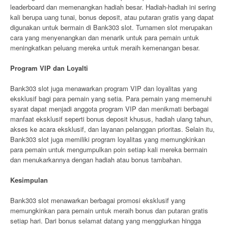
leaderboard dan memenangkan hadiah besar. Hadiah-hadiah ini sering
kali berupa uang tunai, bonus deposit, atau putaran gratis yang dapat
digunakan untuk bermain di Bank303 slot. Turnamen slot merupakan
cara yang menyenangkan dan menarik untuk para pemain untuk
meningkatkan peluang mereka untuk meraih kemenangan besar.
Program VIP dan Loyalti
Bank303 slot juga menawarkan program VIP dan loyalitas yang
eksklusif bagi para pemain yang setia. Para pemain yang memenuhi
syarat dapat menjadi anggota program VIP dan menikmati berbagai
manfaat eksklusif seperti bonus deposit khusus, hadiah ulang tahun,
akses ke acara eksklusif, dan layanan pelanggan prioritas. Selain itu,
Bank303 slot juga memiliki program loyalitas yang memungkinkan
para pemain untuk mengumpulkan poin setiap kali mereka bermain
dan menukarkannya dengan hadiah atau bonus tambahan.
Kesimpulan
Bank303 slot menawarkan berbagai promosi eksklusif yang
memungkinkan para pemain untuk meraih bonus dan putaran gratis
setiap hari. Dari bonus selamat datang yang menggiurkan hingga