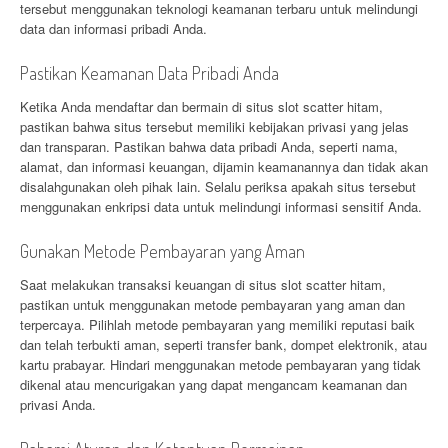
tersebut menggunakan teknologi keamanan terbaru untuk melindungi
data dan informasi pribadi Anda.
Pastikan Keamanan Data Pribadi Anda
Ketika Anda mendaftar dan bermain di situs slot scatter hitam,
pastikan bahwa situs tersebut memiliki kebijakan privasi yang jelas
dan transparan. Pastikan bahwa data pribadi Anda, seperti nama,
alamat, dan informasi keuangan, dijamin keamanannya dan tidak akan
disalahgunakan oleh pihak lain. Selalu periksa apakah situs tersebut
menggunakan enkripsi data untuk melindungi informasi sensitif Anda.
Gunakan Metode Pembayaran yang Aman
Saat melakukan transaksi keuangan di situs slot scatter hitam,
pastikan untuk menggunakan metode pembayaran yang aman dan
terpercaya. Pilihlah metode pembayaran yang memiliki reputasi baik
dan telah terbukti aman, seperti transfer bank, dompet elektronik, atau
kartu prabayar. Hindari menggunakan metode pembayaran yang tidak
dikenal atau mencurigakan yang dapat mengancam keamanan dan
privasi Anda.