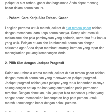
jackpot di slot terbaru gacor dan bagaimana Anda dapat menang
besar dalam permainan ini.
1. Pahami Cara Kerja Slot Terbaru Gacor
Langkah pertama untuk meraih jackpot di
slot terbaru gacor
adalah
dengan memahami cara kerja permainannya. Setiap slot memiliki
mekanisme dan pola pembayaran yang berbeda, serta fitur-fitur bonus
yang unik. Pelajari aturan dan karakteristik permainan dengan
seksama agar Anda dapat membuat strategi bermain yang tepat dan
meningkatkan peluang kemenangan Anda.
2. Pilih Slot dengan Jackpot Progresif
Salah satu rahasia utama meraih jackpot di slot terbaru gacor adalah
dengan memilih permainan yang menawarkan jackpot progresif.
Jackpot progresif adalah jenis jackpot yang terus bertambah nilainya
seiring dengan setiap taruhan yang ditempatkan pada permainan
tersebut. Dengan demikian, nilai jackpot bisa mencapai jumlah yang
sangat besar, memberikan kesempatan bagi para pemain untuk
meraih kemenangan besar dengan sekali putaran.