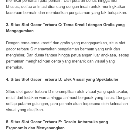
memikat perhatian para pemain. Dari putaran bonus hingga fitur
khusus, setiap animasi dirancang dengan indah untuk meningkatkan
keseruan bermain dan memberikan pengalaman yang tak terlupakan.
3. Situs Slot Gacor Terbaru C: Tema Kreatif dengan Grafis yang
Mengagumkan
Dengan tema-tema kreatif dan grafis yang mengagumkan, situs slot
gacor terbaru C menawarkan pengalaman bermain yang unik dan
menghibur. Dari dunia fantasi hingga petualangan luar angkasa, setiap
permainan menghadirkan cerita yang menarik dan visual yang
memukau.
4. Situs Slot Gacor Terbaru D: Efek Visual yang Spektakuler
Situs slot gacor terbaru D menampilkan efek visual yang spektakuler,
mulai dari ledakan warna hingga animasi bergerak yang halus. Dengan
setiap putaran gulungan, para pemain akan terpesona oleh keindahan
visual yang disajikan.
5. Situs Slot Gacor Terbaru E: Desain Antarmuka yang
Ergonomis dan Menyenangkan