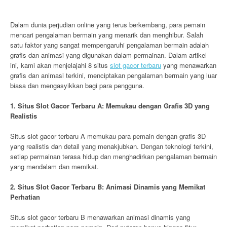
Dalam dunia perjudian online yang terus berkembang, para pemain
mencari pengalaman bermain yang menarik dan menghibur. Salah
satu faktor yang sangat mempengaruhi pengalaman bermain adalah
grafis dan animasi yang digunakan dalam permainan. Dalam artikel
ini, kami akan menjelajahi 8 situs
slot gacor terbaru
yang menawarkan
grafis dan animasi terkini, menciptakan pengalaman bermain yang luar
biasa dan mengasyikkan bagi para pengguna.
1. Situs Slot Gacor Terbaru A: Memukau dengan Grafis 3D yang
Realistis
Situs slot gacor terbaru A memukau para pemain dengan grafis 3D
yang realistis dan detail yang menakjubkan. Dengan teknologi terkini,
setiap permainan terasa hidup dan menghadirkan pengalaman bermain
yang mendalam dan memikat.
2. Situs Slot Gacor Terbaru B: Animasi Dinamis yang Memikat
Perhatian
Situs slot gacor terbaru B menawarkan animasi dinamis yang