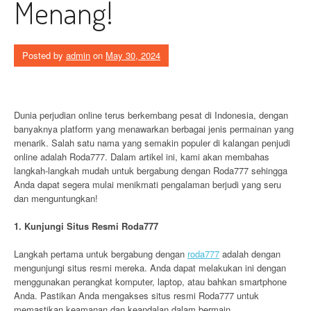
Menang!
Posted by
admin
on
May 30, 2024
Dunia perjudian online terus berkembang pesat di Indonesia, dengan
banyaknya platform yang menawarkan berbagai jenis permainan yang
menarik. Salah satu nama yang semakin populer di kalangan penjudi
online adalah Roda777. Dalam artikel ini, kami akan membahas
langkah-langkah mudah untuk bergabung dengan Roda777 sehingga
Anda dapat segera mulai menikmati pengalaman berjudi yang seru
dan menguntungkan!
1. Kunjungi Situs Resmi Roda777
Langkah pertama untuk bergabung dengan
roda777
adalah dengan
mengunjungi situs resmi mereka. Anda dapat melakukan ini dengan
menggunakan perangkat komputer, laptop, atau bahkan smartphone
Anda. Pastikan Anda mengakses situs resmi Roda777 untuk
memastikan keamanan dan keandalan dalam bermain.