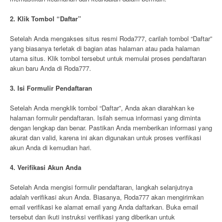
2. Klik Tombol “Daftar”
Setelah Anda mengakses situs resmi Roda777, carilah tombol “Daftar”
yang biasanya terletak di bagian atas halaman atau pada halaman
utama situs. Klik tombol tersebut untuk memulai proses pendaftaran
akun baru Anda di Roda777.
3. Isi Formulir Pendaftaran
Setelah Anda mengklik tombol “Daftar”, Anda akan diarahkan ke
halaman formulir pendaftaran. Isilah semua informasi yang diminta
dengan lengkap dan benar. Pastikan Anda memberikan informasi yang
akurat dan valid, karena ini akan digunakan untuk proses verifikasi
akun Anda di kemudian hari.
4. Verifikasi Akun Anda
Setelah Anda mengisi formulir pendaftaran, langkah selanjutnya
adalah verifikasi akun Anda. Biasanya, Roda777 akan mengirimkan
email verifikasi ke alamat email yang Anda daftarkan. Buka email
tersebut dan ikuti instruksi verifikasi yang diberikan untuk