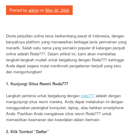
Posted by
admin
on
May 30, 2024
Dunia perjudian online terus berkembang pesat di Indonesia, dengan
banyaknya platform yang menawarkan berbagai jenis permainan yang
menarik. Salah satu nama yang semakin populer di kalangan penjudi
online adalah Roda777. Dalam artikel ini, kami akan membahas
langkah-langkah mudah untuk bergabung dengan Roda777 sehingga
Anda dapat segera mulai menikmati pengalaman berjudi yang seru
dan menguntungkan!
1. Kunjungi Situs Resmi Roda777
Langkah pertama untuk bergabung dengan
roda777
adalah dengan
mengunjungi situs resmi mereka. Anda dapat melakukan ini dengan
menggunakan perangkat komputer, laptop, atau bahkan smartphone
Anda. Pastikan Anda mengakses situs resmi Roda777 untuk
memastikan keamanan dan keandalan dalam bermain.
2. Klik Tombol “Daftar”