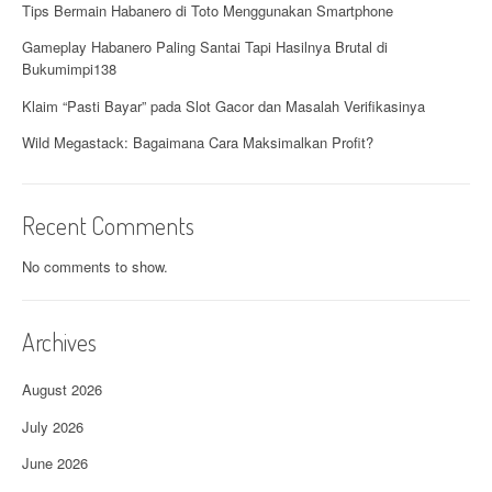
Tips Bermain Habanero di Toto Menggunakan Smartphone
i
Gameplay Habanero Paling Santai Tapi Hasilnya Brutal di
o
Bukumimpi138
n
Klaim “Pasti Bayar” pada Slot Gacor dan Masalah Verifikasinya
Wild Megastack: Bagaimana Cara Maksimalkan Profit?
Recent Comments
No comments to show.
Archives
August 2026
July 2026
June 2026