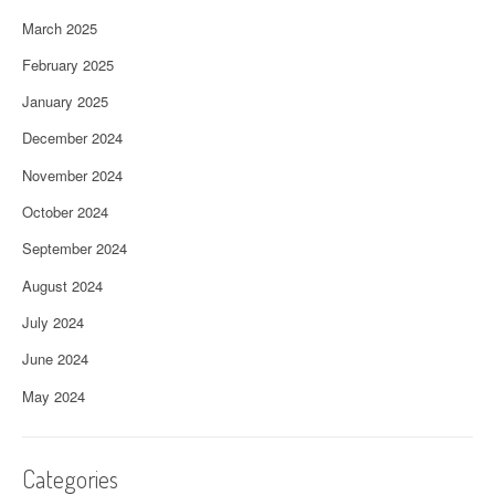
March 2025
February 2025
January 2025
December 2024
November 2024
October 2024
September 2024
August 2024
July 2024
June 2024
May 2024
Categories