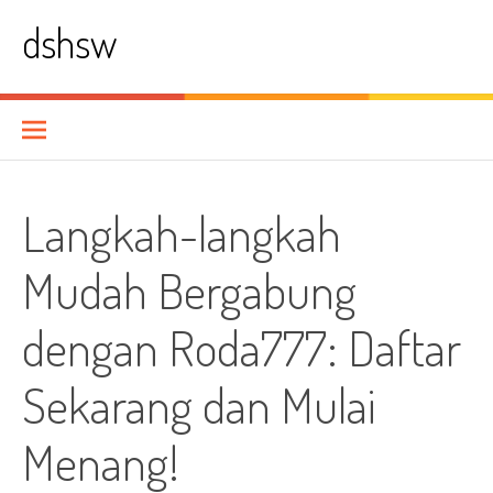
Skip
dshsw
to
content
Langkah-langkah
Mudah Bergabung
dengan Roda777: Daftar
Sekarang dan Mulai
Menang!