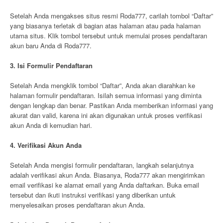
Setelah Anda mengakses situs resmi Roda777, carilah tombol “Daftar”
yang biasanya terletak di bagian atas halaman atau pada halaman
utama situs. Klik tombol tersebut untuk memulai proses pendaftaran
akun baru Anda di Roda777.
3. Isi Formulir Pendaftaran
Setelah Anda mengklik tombol “Daftar”, Anda akan diarahkan ke
halaman formulir pendaftaran. Isilah semua informasi yang diminta
dengan lengkap dan benar. Pastikan Anda memberikan informasi yang
akurat dan valid, karena ini akan digunakan untuk proses verifikasi
akun Anda di kemudian hari.
4. Verifikasi Akun Anda
Setelah Anda mengisi formulir pendaftaran, langkah selanjutnya
adalah verifikasi akun Anda. Biasanya, Roda777 akan mengirimkan
email verifikasi ke alamat email yang Anda daftarkan. Buka email
tersebut dan ikuti instruksi verifikasi yang diberikan untuk
menyelesaikan proses pendaftaran akun Anda.