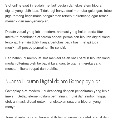
Slot online saat ini sudah menjadi bagian dari ekosistem hiburan
digital yang lebih luas. Tidak lagi hanya soal memutar gulungan, tetapi
juga tentang bagaimana pengalaman tersebut dirancang agar terasa
menarik dan menyenangkan.
Desain visual yang lebih modern, animasi yang halus, serta fitur
interaktif membuat slot terasa seperti permainan hiburan digital yang
lengkap. Pemain tidak hanya berfokus pada hasil, tetapi juga
menikmati proses permainan itu sendiri.
Perubahan ini membuat slot menjadi salah satu bentuk hiburan yang
mudah diterima oleh berbagai kalangan, terutama mereka yang
mencari hiburan cepat dan praktis.
Nuansa Hiburan Digital dalam Gameplay Slot
Gameplay slot modern kini dirancang dengan pendekatan yang lebih
imersif. Setiap elemen dalam permainan, mulai dari simbol hingga
efek animasi, dibuat untuk menciptakan suasana hiburan yang
menyatu.
Transisi antar putaran terasa lebih halus, sementara efek visual dan