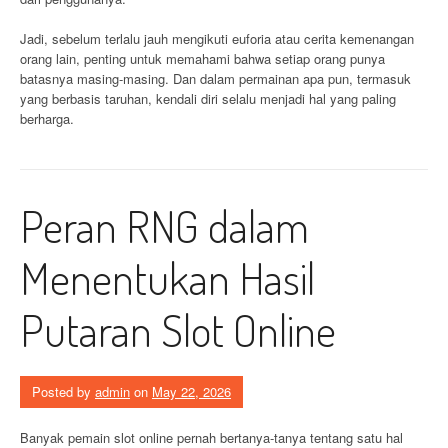
Jadi, sebelum terlalu jauh mengikuti euforia atau cerita kemenangan
orang lain, penting untuk memahami bahwa setiap orang punya
batasnya masing-masing. Dan dalam permainan apa pun, termasuk
yang berbasis taruhan, kendali diri selalu menjadi hal yang paling
berharga.
Peran RNG dalam
Menentukan Hasil
Putaran Slot Online
Posted by
admin
on
May 22, 2026
Banyak pemain slot online pernah bertanya-tanya tentang satu hal