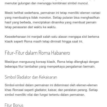
memutar gulungan dan menunggu kombinasi simbol muncul.
Meski terlihat sederhana, permainan ini tetap memiliki elemen variasi
yang membuatnya tidak monoton. Setiap putaran bisa menghasilkan
hasil yang berbeda, menciptakan dinamika yang membuat pemain
tetap penasaran dari waktu ke waktu.
Kesederhanaan ini menjadi salah satu alasan mengapa slot bertema
klasik seperti Roma masih tetap diminati hingga saat ini.
Fitur-Fitur dalam Roma Habanero
Meskipun mengusung konsep klasik, Roma tetap dilengkapi dengan
beberapa fitur tambahan yang memperkaya pengalaman bermain.
Simbol Gladiator dan Kekaisaran
Simbol-simbol dalam permainan ini didominasi oleh elemen-elemen
khas Romawi seperti gladiator, kaisar, dan peralatan perang. Setiap
simbol memiliki nilai dan fungsi tertentu dalam permainan.
Fitur Bonus