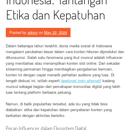
Etika dan Kepatuhan
Posted by
admin
on
May 22, 2026
Dalam beberapa tahun terakhir, dunia media sosial di Indonesia
mengalami perubahan besar dalam cara konten hiburan diproduksi dan
dikonsumsi. Salah satu fenomena yang ikut muncul adalah influencer
yang membahas atau menampilkan konten slot online. Dari sekadar
streaming permainan hingga membagikan pengalaman bermain,
konten ini dengan cepat menarik perhatian audiens yang luas. Di
tengah diskusi ini, istilah seperti
dewitogel login alternatif
kadang
muncul sebagai bagian dari percakapan komunitas digital yang lebih
luas tentang platform berbasis peluang.
Namun, di balik popularitas tersebut, ada isu yang tidak bisa
diabaikan: etika dan kepatuhan dalam penyebaran konten yang
berkaitan dengan aktivitas berisiko.
Peran Influencer dalam Ekosistem Digital