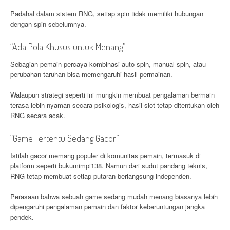
Padahal dalam sistem RNG, setiap spin tidak memiliki hubungan
dengan spin sebelumnya.
“Ada Pola Khusus untuk Menang”
Sebagian pemain percaya kombinasi auto spin, manual spin, atau
perubahan taruhan bisa memengaruhi hasil permainan.
Walaupun strategi seperti ini mungkin membuat pengalaman bermain
terasa lebih nyaman secara psikologis, hasil slot tetap ditentukan oleh
RNG secara acak.
“Game Tertentu Sedang Gacor”
Istilah gacor memang populer di komunitas pemain, termasuk di
platform seperti bukumimpi138. Namun dari sudut pandang teknis,
RNG tetap membuat setiap putaran berlangsung independen.
Perasaan bahwa sebuah game sedang mudah menang biasanya lebih
dipengaruhi pengalaman pemain dan faktor keberuntungan jangka
pendek.