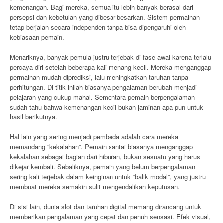
kemenangan. Bagi mereka, semua itu lebih banyak berasal dari
persepsi dan kebetulan yang dibesar-besarkan. Sistem permainan
tetap berjalan secara independen tanpa bisa dipengaruhi oleh
kebiasaan pemain.
Menariknya, banyak pemula justru terjebak di fase awal karena terlalu
percaya diri setelah beberapa kali menang kecil. Mereka menganggap
permainan mudah diprediksi, lalu meningkatkan taruhan tanpa
perhitungan. Di titik inilah biasanya pengalaman berubah menjadi
pelajaran yang cukup mahal. Sementara pemain berpengalaman
sudah tahu bahwa kemenangan kecil bukan jaminan apa pun untuk
hasil berikutnya.
Hal lain yang sering menjadi pembeda adalah cara mereka
memandang “kekalahan”. Pemain santai biasanya menganggap
kekalahan sebagai bagian dari hiburan, bukan sesuatu yang harus
dikejar kembali. Sebaliknya, pemain yang belum berpengalaman
sering kali terjebak dalam keinginan untuk “balik modal”, yang justru
membuat mereka semakin sulit mengendalikan keputusan.
Di sisi lain, dunia slot dan taruhan digital memang dirancang untuk
memberikan pengalaman yang cepat dan penuh sensasi. Efek visual,