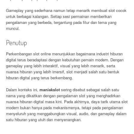
Gameplay yang sederhana namun tetap menarik membuat slot cocok
untuk berbagai kalangan. Setiap sesi permainan memberikan
pengalaman yang berbeda, tergantung pada fitur dan tema yang
muncul.
Penutup
Perkembangan slot online menunjukkan bagaimana industri hiburan
digital terus beradaptasi dengan kebutuhan pemain modern. Dengan
gameplay yang lebih interaktif, visual yang lebih menarik, serta
nuansa hiburan yang lebih imersif, slot menjadi salah satu bentuk
hiburan digital yang terus berkembang.
Dalam konteks ini,
maniakslot
sering disebut sebagai salah satu
nama yang dikaitkan dengan pengalaman slot yang menghadirkan
nuansa hiburan digital masa kini. Pada akhirnya, daya tarik utama slot
modern bukan hanya pada mekanismenya, tetapi pada pengalaman
menyeluruh yang menggabungkan visual, audio, dan gameplay dalam
satu hiburan yang utuh dan menyenangkan.