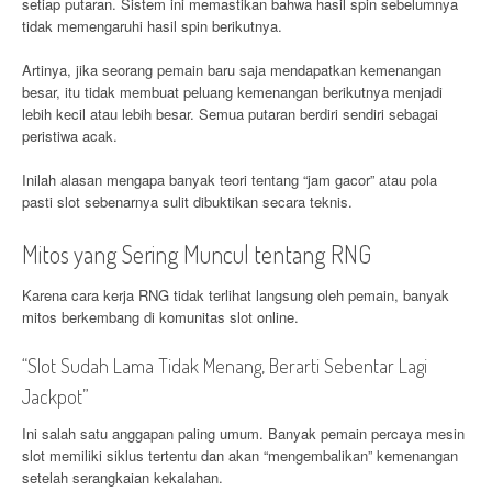
setiap putaran. Sistem ini memastikan bahwa hasil spin sebelumnya
tidak memengaruhi hasil spin berikutnya.
Artinya, jika seorang pemain baru saja mendapatkan kemenangan
besar, itu tidak membuat peluang kemenangan berikutnya menjadi
lebih kecil atau lebih besar. Semua putaran berdiri sendiri sebagai
peristiwa acak.
Inilah alasan mengapa banyak teori tentang “jam gacor” atau pola
pasti slot sebenarnya sulit dibuktikan secara teknis.
Mitos yang Sering Muncul tentang RNG
Karena cara kerja RNG tidak terlihat langsung oleh pemain, banyak
mitos berkembang di komunitas slot online.
“Slot Sudah Lama Tidak Menang, Berarti Sebentar Lagi
Jackpot”
Ini salah satu anggapan paling umum. Banyak pemain percaya mesin
slot memiliki siklus tertentu dan akan “mengembalikan” kemenangan
setelah serangkaian kekalahan.