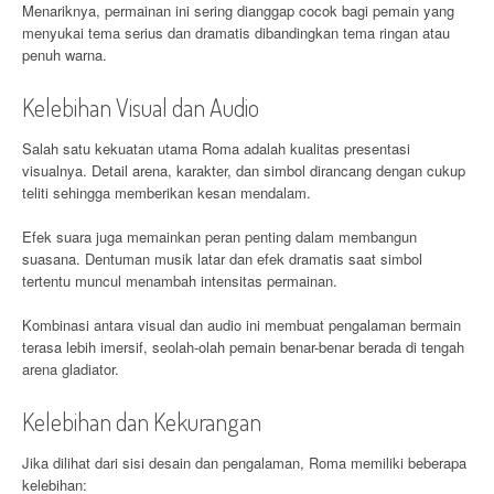
Menariknya, permainan ini sering dianggap cocok bagi pemain yang
menyukai tema serius dan dramatis dibandingkan tema ringan atau
penuh warna.
Kelebihan Visual dan Audio
Salah satu kekuatan utama Roma adalah kualitas presentasi
visualnya. Detail arena, karakter, dan simbol dirancang dengan cukup
teliti sehingga memberikan kesan mendalam.
Efek suara juga memainkan peran penting dalam membangun
suasana. Dentuman musik latar dan efek dramatis saat simbol
tertentu muncul menambah intensitas permainan.
Kombinasi antara visual dan audio ini membuat pengalaman bermain
terasa lebih imersif, seolah-olah pemain benar-benar berada di tengah
arena gladiator.
Kelebihan dan Kekurangan
Jika dilihat dari sisi desain dan pengalaman, Roma memiliki beberapa
kelebihan: