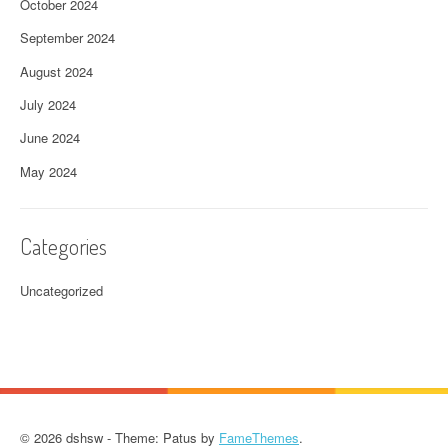
October 2024
September 2024
August 2024
July 2024
June 2024
May 2024
Categories
Uncategorized
© 2026 dshsw - Theme: Patus by
FameThemes
.