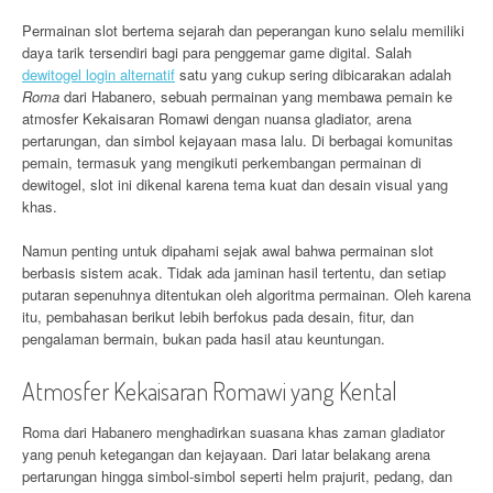
Permainan slot bertema sejarah dan peperangan kuno selalu memiliki
daya tarik tersendiri bagi para penggemar game digital. Salah
dewitogel login alternatif
satu yang cukup sering dibicarakan adalah
Roma
dari Habanero, sebuah permainan yang membawa pemain ke
atmosfer Kekaisaran Romawi dengan nuansa gladiator, arena
pertarungan, dan simbol kejayaan masa lalu. Di berbagai komunitas
pemain, termasuk yang mengikuti perkembangan permainan di
dewitogel, slot ini dikenal karena tema kuat dan desain visual yang
khas.
Namun penting untuk dipahami sejak awal bahwa permainan slot
berbasis sistem acak. Tidak ada jaminan hasil tertentu, dan setiap
putaran sepenuhnya ditentukan oleh algoritma permainan. Oleh karena
itu, pembahasan berikut lebih berfokus pada desain, fitur, dan
pengalaman bermain, bukan pada hasil atau keuntungan.
Atmosfer Kekaisaran Romawi yang Kental
Roma dari Habanero menghadirkan suasana khas zaman gladiator
yang penuh ketegangan dan kejayaan. Dari latar belakang arena
pertarungan hingga simbol-simbol seperti helm prajurit, pedang, dan