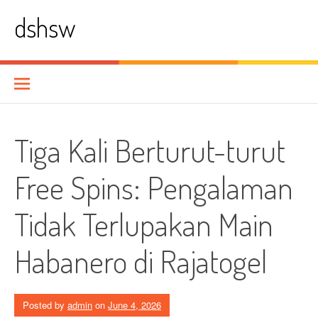
Skip
dshsw
to
content
Tiga Kali Berturut-turut
Free Spins: Pengalaman
Tidak Terlupakan Main
Habanero di Rajatogel
Posted by
admin
on
June 4, 2026