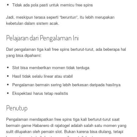
Tidak ada pola pasti untuk memicu free spins
Jadi, meskipun terasa seperti “beruntun”, itu lebih merupakan
kebetulan dalam sistem acak.
Pelajaran dari Pengalaman Ini
Dari pengalaman tiga kali free spins berturut-turut, ada beberapa hal
yang bisa dipahami:
Slot bisa memberikan momen tidak terduga
Hasil tidak selalu linear atau stabil
Pengalaman bermain sering lebih berkesan daripada hasilnya
Ekspektasi harus tetap realistis
Penutup
Pengalaman mendapatkan free spins tiga kali berturut-turut saat
bermain game Habanero di rajatogel adalah salah satu momen yang
sulit dilupakan oleh pemain slot. Bukan karena bisa diulang, tetapi