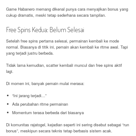
Game Habanero memang dikenal punya cara menyajikan bonus yang
cukup dramatis, meski tetap sederhana secara tampilan.
Free Spins Kedua: Belum Selesai
Setelah free spins pertama selesai, permainan kembali ke mode
normal. Biasanya di titik ini, pemain akan kembali ke ritme awal. Tapi
yang terjadi justru berbeda.
Tidak lama kemudian, scatter kembali muncul dan free spins aktif
lagi.
Di momen ini, banyak pemain mulai merasa:
“Ini jarang terjadi…”
Ada perubahan ritme permainan
Momentum terasa berbeda dari biasanya
Di komunitas rajatogel, kejadian seperti ini sering disebut sebagai “run
bonus”, meskipun secara teknis tetap berbasis sistem acak.