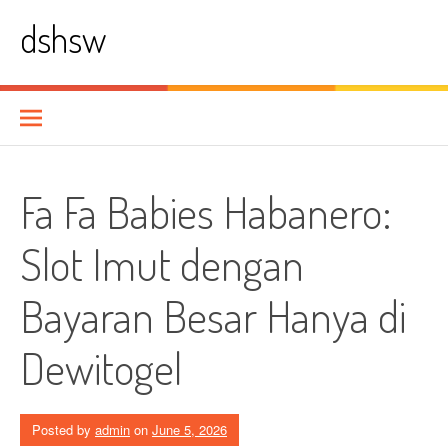
Skip
dshsw
to
content
Fa Fa Babies Habanero:
Slot Imut dengan
Bayaran Besar Hanya di
Dewitogel
Posted by
admin
on
June 5, 2026