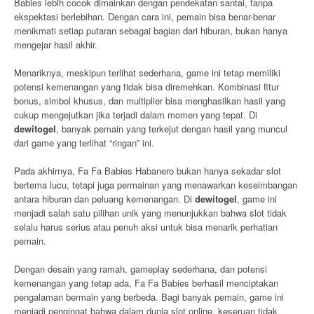
Babies lebih cocok dimainkan dengan pendekatan santai, tanpa
ekspektasi berlebihan. Dengan cara ini, pemain bisa benar-benar
menikmati setiap putaran sebagai bagian dari hiburan, bukan hanya
mengejar hasil akhir.
Menariknya, meskipun terlihat sederhana, game ini tetap memiliki
potensi kemenangan yang tidak bisa diremehkan. Kombinasi fitur
bonus, simbol khusus, dan multiplier bisa menghasilkan hasil yang
cukup mengejutkan jika terjadi dalam momen yang tepat. Di
dewitogel
, banyak pemain yang terkejut dengan hasil yang muncul
dari game yang terlihat “ringan” ini.
Pada akhirnya, Fa Fa Babies Habanero bukan hanya sekadar slot
bertema lucu, tetapi juga permainan yang menawarkan keseimbangan
antara hiburan dan peluang kemenangan. Di
dewitogel
, game ini
menjadi salah satu pilihan unik yang menunjukkan bahwa slot tidak
selalu harus serius atau penuh aksi untuk bisa menarik perhatian
pemain.
Dengan desain yang ramah, gameplay sederhana, dan potensi
kemenangan yang tetap ada, Fa Fa Babies berhasil menciptakan
pengalaman bermain yang berbeda. Bagi banyak pemain, game ini
menjadi pengingat bahwa dalam dunia slot online, keseruan tidak