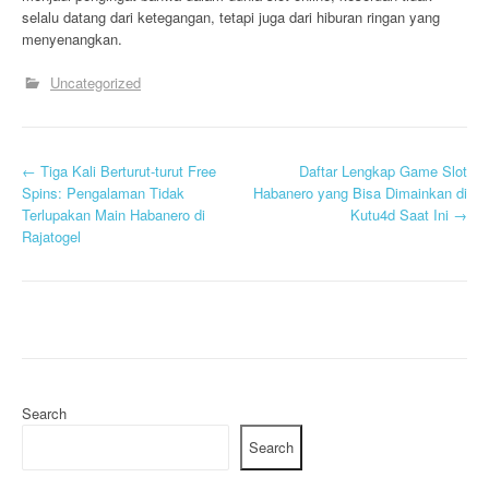
selalu datang dari ketegangan, tetapi juga dari hiburan ringan yang
menyenangkan.
Uncategorized
P
←
Tiga Kali Berturut-turut Free
Daftar Lengkap Game Slot
Spins: Pengalaman Tidak
Habanero yang Bisa Dimainkan di
o
Terlupakan Main Habanero di
Kutu4d Saat Ini
→
Rajatogel
s
t
n
a
v
Search
i
Search