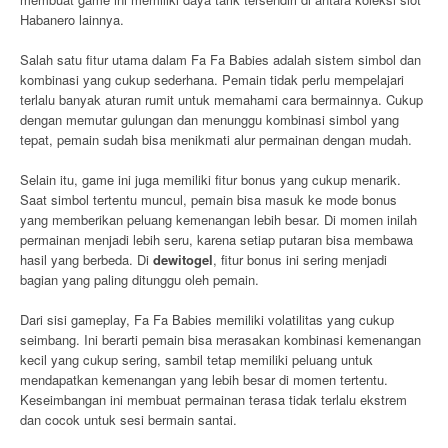
Habanero lainnya.
Salah satu fitur utama dalam Fa Fa Babies adalah sistem simbol dan
kombinasi yang cukup sederhana. Pemain tidak perlu mempelajari
terlalu banyak aturan rumit untuk memahami cara bermainnya. Cukup
dengan memutar gulungan dan menunggu kombinasi simbol yang
tepat, pemain sudah bisa menikmati alur permainan dengan mudah.
Selain itu, game ini juga memiliki fitur bonus yang cukup menarik.
Saat simbol tertentu muncul, pemain bisa masuk ke mode bonus
yang memberikan peluang kemenangan lebih besar. Di momen inilah
permainan menjadi lebih seru, karena setiap putaran bisa membawa
hasil yang berbeda. Di
dewitogel
, fitur bonus ini sering menjadi
bagian yang paling ditunggu oleh pemain.
Dari sisi gameplay, Fa Fa Babies memiliki volatilitas yang cukup
seimbang. Ini berarti pemain bisa merasakan kombinasi kemenangan
kecil yang cukup sering, sambil tetap memiliki peluang untuk
mendapatkan kemenangan yang lebih besar di momen tertentu.
Keseimbangan ini membuat permainan terasa tidak terlalu ekstrem
dan cocok untuk sesi bermain santai.