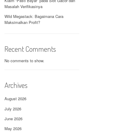
Klaim “Pasti Bayar” pada Slot Gacor dan
Masalah Verifikasinya
Wild Megastack: Bagaimana Cara
Maksimalkan Profit?
Recent Comments
No comments to show.
Archives
August 2026
July 2026
June 2026
May 2026