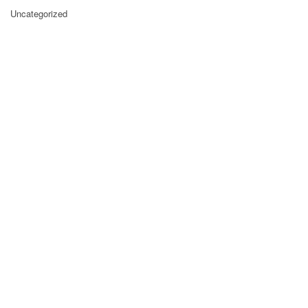
Uncategorized