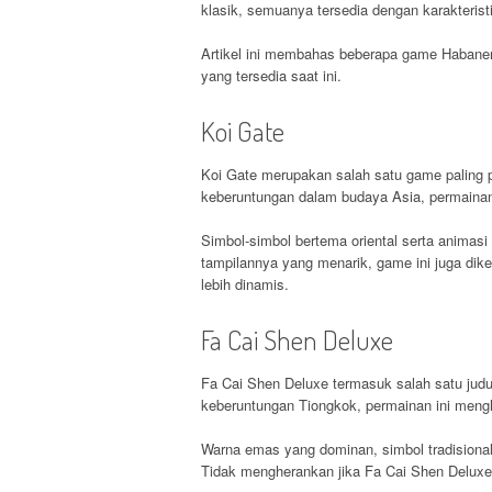
klasik, semuanya tersedia dengan karakterist
Artikel ini membahas beberapa game Habanero
yang tersedia saat ini.
Koi Gate
Koi Gate merupakan salah satu game paling p
keberuntungan dalam budaya Asia, permainan
Simbol-simbol bertema oriental serta animas
tampilannya yang menarik, game ini juga dik
lebih dinamis.
Fa Cai Shen Deluxe
Fa Cai Shen Deluxe termasuk salah satu judu
keberuntungan Tiongkok, permainan ini men
Warna emas yang dominan, simbol tradisional,
Tidak mengherankan jika Fa Cai Shen Deluxe