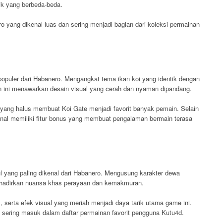
ik yang berbeda-beda.
 yang dikenal luas dan sering menjadi bagian dari koleksi permainan
opuler dari Habanero. Mengangkat tema ikan koi yang identik dengan
 ini menawarkan desain visual yang cerah dan nyaman dipandang.
i yang halus membuat Koi Gate menjadi favorit banyak pemain. Selain
enal memiliki fitur bonus yang membuat pengalaman bermain terasa
l yang paling dikenal dari Habanero. Mengusung karakter dewa
ghadirkan nuansa khas perayaan dan kemakmuran.
 serta efek visual yang meriah menjadi daya tarik utama game ini.
 sering masuk dalam daftar permainan favorit pengguna Kutu4d.