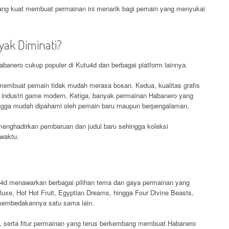
 yang kuat membuat permainan ini menarik bagi pemain yang menyukai
ak Diminati?
nero cukup populer di Kutu4d dan berbagai platform lainnya.
membuat pemain tidak mudah merasa bosan. Kedua, kualitas grafis
n industri game modern. Ketiga, banyak permainan Habanero yang
ngga mudah dipahami oleh pemain baru maupun berpengalaman.
n menghadirkan pembaruan dan judul baru sehingga koleksi
 waktu.
u4d menawarkan berbagai pilihan tema dan gaya permainan yang
luxe, Hot Hot Fruit, Egyptian Dreams, hingga Four Divine Beasts,
g membedakannya satu sama lain.
k, serta fitur permainan yang terus berkembang membuat Habanero