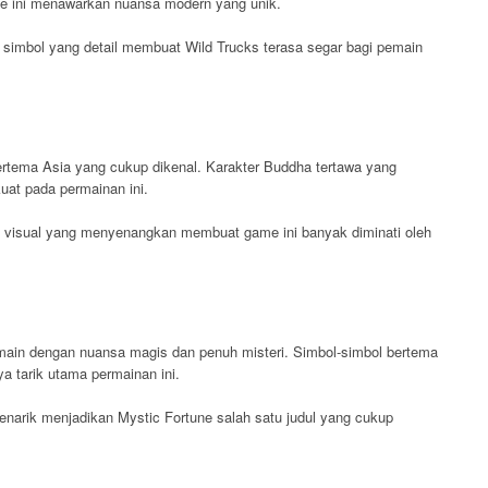
e ini menawarkan nuansa modern yang unik.
simbol yang detail membuat Wild Trucks terasa segar bagi pemain
rtema Asia yang cukup dikenal. Karakter Buddha tertawa yang
uat pada permainan ini.
ek visual yang menyenangkan membuat game ini banyak diminati oleh
ain dengan nuansa magis dan penuh misteri. Simbol-simbol bertema
a tarik utama permainan ini.
narik menjadikan Mystic Fortune salah satu judul yang cukup