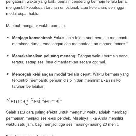
pengaturan waktu yang baik, pemain cenderung bermain terlalu lama,
mengambil keputusan taruhan emosional, atau kelelahan, sehingga
modal cepat habis.
Manfaat mengatur waktu bermain:
Menjaga konsentrasi:
Fokus lebih tajam saat bermain membantu
membaca ritme kemenangan dan memanfaatkan momen “panas.”
Memaksimalkan peluang menang:
Dengan waktu bermain yang
teratur, setiap sesi bisa dimanfaatkan secara optimal.
Mencegah kehilangan modal terlalu cepat:
Waktu bermain yang
terkontrol membantu pemain disiplin dan meminimalkan risiko
taruhan berlebihan.
Membagi Sesi Bermain
Salah satu cara paling efektif untuk mengatur waktu adalah membagi
permainan menjadi sesi-sesi pendek. Misalnya, jika Anda memiliki
waktu satu jam, bagi menjadi tiga sesi masing-masing 20 menit.