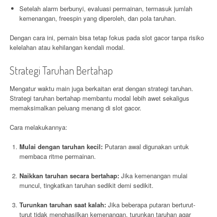
Setelah alarm berbunyi, evaluasi permainan, termasuk jumlah
kemenangan, freespin yang diperoleh, dan pola taruhan.
Dengan cara ini, pemain bisa tetap fokus pada slot gacor tanpa risiko
kelelahan atau kehilangan kendali modal.
Strategi Taruhan Bertahap
Mengatur waktu main juga berkaitan erat dengan strategi taruhan.
Strategi taruhan bertahap membantu modal lebih awet sekaligus
memaksimalkan peluang menang di slot gacor.
Cara melakukannya:
Mulai dengan taruhan kecil:
Putaran awal digunakan untuk
membaca ritme permainan.
Naikkan taruhan secara bertahap:
Jika kemenangan mulai
muncul, tingkatkan taruhan sedikit demi sedikit.
Turunkan taruhan saat kalah:
Jika beberapa putaran berturut-
turut tidak menghasilkan kemenangan, turunkan taruhan agar