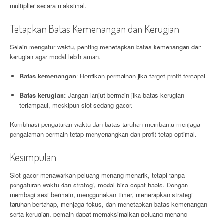
multiplier secara maksimal.
Tetapkan Batas Kemenangan dan Kerugian
Selain mengatur waktu, penting menetapkan batas kemenangan dan
kerugian agar modal lebih aman.
Batas kemenangan:
Hentikan permainan jika target profit tercapai.
Batas kerugian:
Jangan lanjut bermain jika batas kerugian
terlampaui, meskipun slot sedang gacor.
Kombinasi pengaturan waktu dan batas taruhan membantu menjaga
pengalaman bermain tetap menyenangkan dan profit tetap optimal.
Kesimpulan
Slot gacor menawarkan peluang menang menarik, tetapi tanpa
pengaturan waktu dan strategi, modal bisa cepat habis. Dengan
membagi sesi bermain, menggunakan timer, menerapkan strategi
taruhan bertahap, menjaga fokus, dan menetapkan batas kemenangan
serta kerugian, pemain dapat memaksimalkan peluang menang