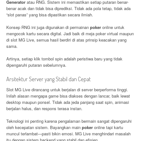
Generator
atau RNG. Sistem ini memastikan setiap putaran benar-
benar acak dan tidak bisa diprediksi. Tidak ada pola tetap, tidak ada
“slot panas” yang bisa dipastikan secara ilmiah.
Konsep RNG ini juga digunakan di permainan
poker
online untuk
mengocok kartu secara digital. Jadi baik di meja poker virtual maupun
di slot MG Live, semua hasil berdiri di atas prinsip keacakan yang
sama.
Artinya, setiap klik tombol spin adalah peristiwa baru yang tidak
dipengaruhi putaran sebelumnya.
Arsitektur Server yang Stabil dan Cepat
Slot MG Live dirancang untuk berjalan di server berperforma tinggi.
Inilah alasan mengapa game bisa diakses dengan lancar, baik lewat
desktop maupun ponsel. Tidak ada jeda panjang saat spin, animasi
berjalan halus, dan respons terasa instan.
Teknologi ini penting karena pengalaman bermain sangat dipengaruhi
oleh kecepatan sistem. Bayangkan main
poker
online tapi kartu
muncul terlambat—pasti bikin emosi. MG Live menghindari masalah
itu dengan sistem backend yang stabil dan efisien.