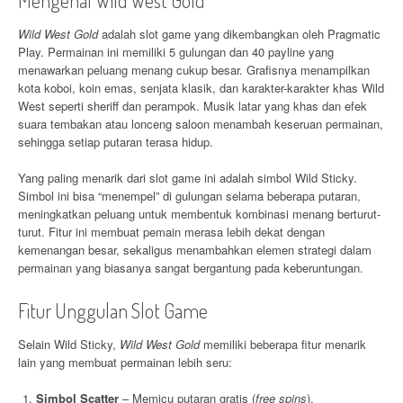
Mengenal Wild West Gold
Wild West Gold
adalah slot game yang dikembangkan oleh Pragmatic
Play. Permainan ini memiliki 5 gulungan dan 40 payline yang
menawarkan peluang menang cukup besar. Grafisnya menampilkan
kota koboi, koin emas, senjata klasik, dan karakter-karakter khas Wild
West seperti sheriff dan perampok. Musik latar yang khas dan efek
suara tembakan atau lonceng saloon menambah keseruan permainan,
sehingga setiap putaran terasa hidup.
Yang paling menarik dari slot game ini adalah simbol Wild Sticky.
Simbol ini bisa “menempel” di gulungan selama beberapa putaran,
meningkatkan peluang untuk membentuk kombinasi menang berturut-
turut. Fitur ini membuat pemain merasa lebih dekat dengan
kemenangan besar, sekaligus menambahkan elemen strategi dalam
permainan yang biasanya sangat bergantung pada keberuntungan.
Fitur Unggulan Slot Game
Selain Wild Sticky,
Wild West Gold
memiliki beberapa fitur menarik
lain yang membuat permainan lebih seru:
Simbol Scatter
– Memicu putaran gratis (
free spins
).