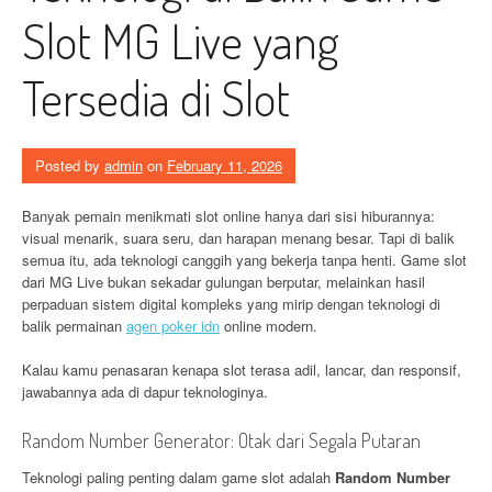
Slot MG Live yang
Tersedia di Slot
Posted by
admin
on
February 11, 2026
Banyak pemain menikmati slot online hanya dari sisi hiburannya:
visual menarik, suara seru, dan harapan menang besar. Tapi di balik
semua itu, ada teknologi canggih yang bekerja tanpa henti. Game slot
dari MG Live bukan sekadar gulungan berputar, melainkan hasil
perpaduan sistem digital kompleks yang mirip dengan teknologi di
balik permainan
agen poker idn
online modern.
Kalau kamu penasaran kenapa slot terasa adil, lancar, dan responsif,
jawabannya ada di dapur teknologinya.
Random Number Generator: Otak dari Segala Putaran
Teknologi paling penting dalam game slot adalah
Random Number