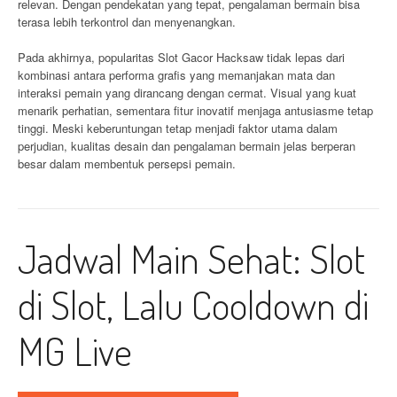
relevan. Dengan pendekatan yang tepat, pengalaman bermain bisa
terasa lebih terkontrol dan menyenangkan.
Pada akhirnya, popularitas Slot Gacor Hacksaw tidak lepas dari
kombinasi antara performa grafis yang memanjakan mata dan
interaksi pemain yang dirancang dengan cermat. Visual yang kuat
menarik perhatian, sementara fitur inovatif menjaga antusiasme tetap
tinggi. Meski keberuntungan tetap menjadi faktor utama dalam
perjudian, kualitas desain dan pengalaman bermain jelas berperan
besar dalam membentuk persepsi pemain.
Jadwal Main Sehat: Slot
di Slot, Lalu Cooldown di
MG Live