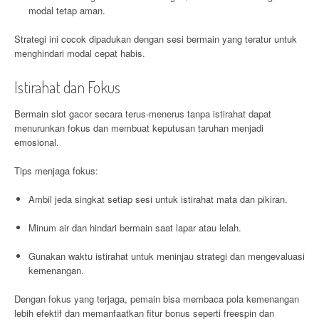
modal tetap aman.
Strategi ini cocok dipadukan dengan sesi bermain yang teratur untuk
menghindari modal cepat habis.
Istirahat dan Fokus
Bermain slot gacor secara terus-menerus tanpa istirahat dapat
menurunkan fokus dan membuat keputusan taruhan menjadi
emosional.
Tips menjaga fokus:
Ambil jeda singkat setiap sesi untuk istirahat mata dan pikiran.
Minum air dan hindari bermain saat lapar atau lelah.
Gunakan waktu istirahat untuk meninjau strategi dan mengevaluasi
kemenangan.
Dengan fokus yang terjaga, pemain bisa membaca pola kemenangan
lebih efektif dan memanfaatkan fitur bonus seperti freespin dan