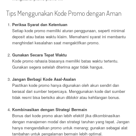
Tips Menggunakan Kode Promo dengan Aman
Periksa Syarat dan Ketentuan
Setiap kode promo memiliki aturan penggunaan, seperti minimal
deposit atau batas waktu klaim. Memahami syarat ini membantu
menghindari kesalahan saat mengaktifkan promo.
Gunakan Secara Tepat Waktu
Kode promo rahasia biasanya memiliki batas waktu tertentu.
Gunakan segera setelah diterima agar tidak hangus.
Jangan Berbagi Kode Asal-Asalan
Pastikan kode promo hanya digunakan oleh akun sendiri dan
berasal dari sumber terpercaya. Menggunakan kode dari sumber
tidak resmi bisa berisiko akun diblokir atau kehilangan bonus.
Kombinasikan dengan Strategi Bermain
Bonus dari kode promo akan lebih efektif jika dikombinasikan
dengan manajemen modal dan strategi taruhan yang tepat. Jangan
hanya mengandalkan promo untuk menang; gunakan sebagai alat
tambahan untuk pengalaman bermain lebih optimal.