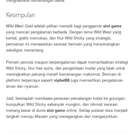
menghasilkan kemenangan besar.
Kesimpulan
Wild West Gold
adalah pilihan menarik bagi penggemar
slot game
yang mencari pengalaman berbeda. Dengan tema Wild West yang
kental, grafis memukau, dan fitur Wild Sticky yang strategis,
permainan ini menawarkan sensasi bermain yang menyenangkan
sekaligus menantang.
Pemain pemula maupun berpengalaman dapat memanfaatkan strategi
Wild Sticky, fitur free spins, dan pengelolaan modal yang bijak untuk
meningkatkan peluang meraih kemenangan maksimal. Bermain di
platform terpercaya seperti
vipbet88
juga memastikan pengalaman
aman dan nyaman.
Jadi, bersiaplah membawa perasaan petualangan koboi ke gulungan,
kumpulkan Wild Sticky sebanyak mungkin, dan nikmati sensasi
menang besar di dunia
slot game
online. Setiap putaran bisa menjadi
langkah menuju Maxwin yang menegangkan dan mengasyikkan.