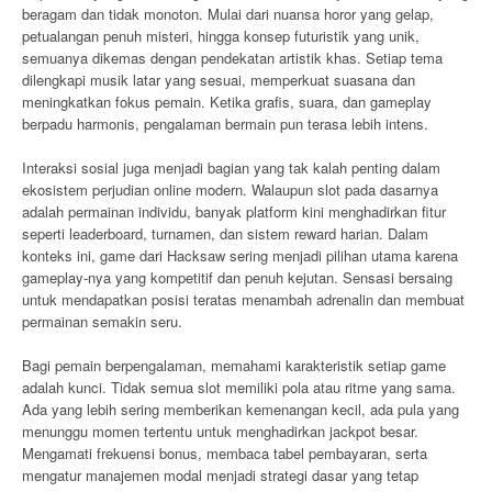
beragam dan tidak monoton. Mulai dari nuansa horor yang gelap,
petualangan penuh misteri, hingga konsep futuristik yang unik,
semuanya dikemas dengan pendekatan artistik khas. Setiap tema
dilengkapi musik latar yang sesuai, memperkuat suasana dan
meningkatkan fokus pemain. Ketika grafis, suara, dan gameplay
berpadu harmonis, pengalaman bermain pun terasa lebih intens.
Interaksi sosial juga menjadi bagian yang tak kalah penting dalam
ekosistem perjudian online modern. Walaupun slot pada dasarnya
adalah permainan individu, banyak platform kini menghadirkan fitur
seperti leaderboard, turnamen, dan sistem reward harian. Dalam
konteks ini, game dari Hacksaw sering menjadi pilihan utama karena
gameplay-nya yang kompetitif dan penuh kejutan. Sensasi bersaing
untuk mendapatkan posisi teratas menambah adrenalin dan membuat
permainan semakin seru.
Bagi pemain berpengalaman, memahami karakteristik setiap game
adalah kunci. Tidak semua slot memiliki pola atau ritme yang sama.
Ada yang lebih sering memberikan kemenangan kecil, ada pula yang
menunggu momen tertentu untuk menghadirkan jackpot besar.
Mengamati frekuensi bonus, membaca tabel pembayaran, serta
mengatur manajemen modal menjadi strategi dasar yang tetap