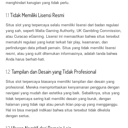
menghindari kerugian yang tidak perlu.
1.1
Tidak Memiliki Lisensi Resmi
Situs slot yang terpercaya selalu memiliki lisensi dari badan regulasi
yang sah, seperti Malta Gaming Authority, UK Gambling Commission,
atau Curacao eGaming. Lisensi ini memastikan bahwa situs tersebut
mematuhi regulasi yang ketat terkait fair play, keamanan, dan
perlindungan data pribadi pemain. Situs yang tidak memiliki lisensi
resmi, atau yang sulit ditemukan informasinya, adalah tanda bahwa
Anda harus berhati-hati.
1.2
Tampilan dan Desain yang Tidak Profesional
Situs slot terpercaya biasanya memiliki tampilan dan desain yang
profesional. Mereka memprioritaskan kenyamanan pengguna dengan
navigasi yang mudah dan estetika yang baik. Sebaliknya, situs yang
tidak terpercaya sering kali memiliki desain yang buruk, dengan
halaman yang tidak rapi atau penuh iklan pop-up yang mengganggu.
Hal ini bisa menjadi indikasi bahwa situs tersebut tidak dikelola
dengan serius.