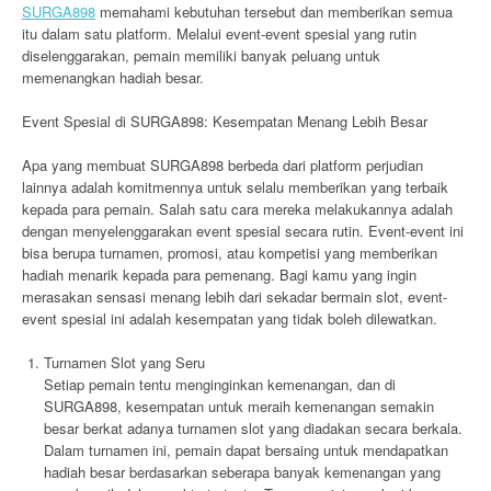
SURGA898
memahami kebutuhan tersebut dan memberikan semua
itu dalam satu platform. Melalui event-event spesial yang rutin
diselenggarakan, pemain memiliki banyak peluang untuk
memenangkan hadiah besar.
Event Spesial di SURGA898: Kesempatan Menang Lebih Besar
Apa yang membuat SURGA898 berbeda dari platform perjudian
lainnya adalah komitmennya untuk selalu memberikan yang terbaik
kepada para pemain. Salah satu cara mereka melakukannya adalah
dengan menyelenggarakan event spesial secara rutin. Event-event ini
bisa berupa turnamen, promosi, atau kompetisi yang memberikan
hadiah menarik kepada para pemenang. Bagi kamu yang ingin
merasakan sensasi menang lebih dari sekadar bermain slot, event-
event spesial ini adalah kesempatan yang tidak boleh dilewatkan.
Turnamen Slot yang Seru
Setiap pemain tentu menginginkan kemenangan, dan di
SURGA898, kesempatan untuk meraih kemenangan semakin
besar berkat adanya turnamen slot yang diadakan secara berkala.
Dalam turnamen ini, pemain dapat bersaing untuk mendapatkan
hadiah besar berdasarkan seberapa banyak kemenangan yang