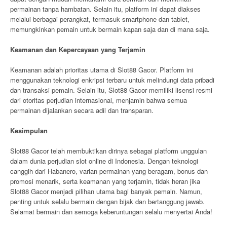
permainan tanpa hambatan.
Selain itu, platform ini dapat diakses
melalui berbagai perangkat, termasuk smartphone dan tablet,
memungkinkan pemain untuk bermain kapan saja dan di mana saja.
Keamanan dan Kepercayaan yang Terjamin
Keamanan adalah prioritas utama di Slot88 Gacor.
Platform ini
menggunakan teknologi enkripsi terbaru untuk melindungi data pribadi
dan transaksi pemain.
Selain itu, Slot88 Gacor memiliki lisensi resmi
dari otoritas perjudian internasional, menjamin bahwa semua
permainan dijalankan secara adil dan transparan.
Kesimpulan
Slot88 Gacor telah membuktikan dirinya sebagai platform unggulan
dalam dunia perjudian slot online di Indonesia.
Dengan teknologi
canggih dari Habanero, varian permainan yang beragam, bonus dan
promosi menarik, serta keamanan yang terjamin, tidak heran jika
Slot88 Gacor menjadi pilihan utama bagi banyak pemain.
Namun,
penting untuk selalu bermain dengan bijak dan bertanggung jawab.
Selamat bermain dan semoga keberuntungan selalu menyertai Anda!