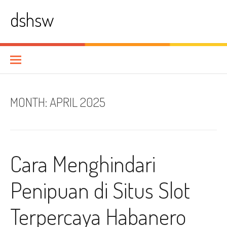
Skip
dshsw
to
content
MONTH:
APRIL 2025
Cara Menghindari
Penipuan di Situs Slot
Terpercaya Habanero