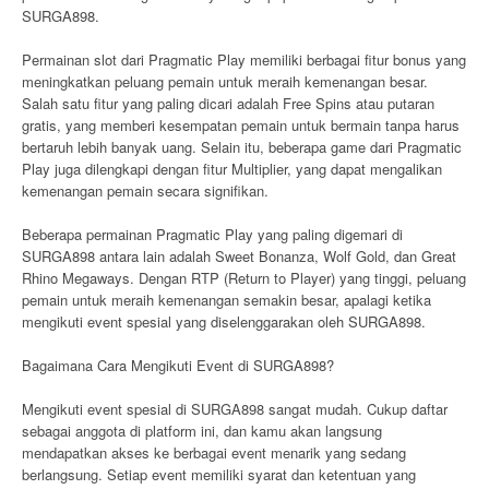
SURGA898.
Permainan slot dari Pragmatic Play memiliki berbagai fitur bonus yang
meningkatkan peluang pemain untuk meraih kemenangan besar.
Salah satu fitur yang paling dicari adalah Free Spins atau putaran
gratis, yang memberi kesempatan pemain untuk bermain tanpa harus
bertaruh lebih banyak uang. Selain itu, beberapa game dari Pragmatic
Play juga dilengkapi dengan fitur Multiplier, yang dapat mengalikan
kemenangan pemain secara signifikan.
Beberapa permainan Pragmatic Play yang paling digemari di
SURGA898 antara lain adalah Sweet Bonanza, Wolf Gold, dan Great
Rhino Megaways. Dengan RTP (Return to Player) yang tinggi, peluang
pemain untuk meraih kemenangan semakin besar, apalagi ketika
mengikuti event spesial yang diselenggarakan oleh SURGA898.
Bagaimana Cara Mengikuti Event di SURGA898?
Mengikuti event spesial di SURGA898 sangat mudah. Cukup daftar
sebagai anggota di platform ini, dan kamu akan langsung
mendapatkan akses ke berbagai event menarik yang sedang
berlangsung. Setiap event memiliki syarat dan ketentuan yang