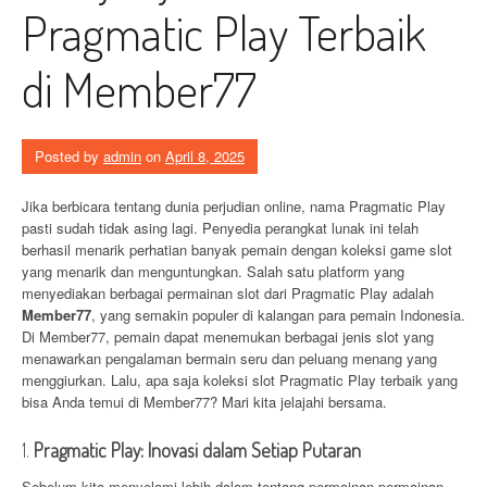
Pragmatic Play Terbaik
di Member77
Posted by
admin
on
April 8, 2025
Jika berbicara tentang dunia perjudian online, nama Pragmatic Play
pasti sudah tidak asing lagi. Penyedia perangkat lunak ini telah
berhasil menarik perhatian banyak pemain dengan koleksi game slot
yang menarik dan menguntungkan. Salah satu platform yang
menyediakan berbagai permainan slot dari Pragmatic Play adalah
Member77
, yang semakin populer di kalangan para pemain Indonesia.
Di Member77, pemain dapat menemukan berbagai jenis slot yang
menawarkan pengalaman bermain seru dan peluang menang yang
menggiurkan. Lalu, apa saja koleksi slot Pragmatic Play terbaik yang
bisa Anda temui di Member77? Mari kita jelajahi bersama.
1.
Pragmatic Play: Inovasi dalam Setiap Putaran
Sebelum kita menyelami lebih dalam tentang permainan-permainan