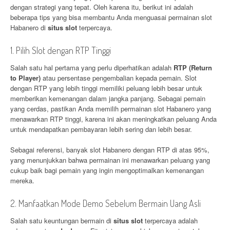
dengan strategi yang tepat. Oleh karena itu, berikut ini adalah
beberapa tips yang bisa membantu Anda menguasai permainan slot
Habanero di
situs slot
terpercaya.
1. Pilih Slot dengan RTP Tinggi
Salah satu hal pertama yang perlu diperhatikan adalah
RTP (Return
to Player)
atau persentase pengembalian kepada pemain. Slot
dengan RTP yang lebih tinggi memiliki peluang lebih besar untuk
memberikan kemenangan dalam jangka panjang. Sebagai pemain
yang cerdas, pastikan Anda memilih permainan slot Habanero yang
menawarkan RTP tinggi, karena ini akan meningkatkan peluang Anda
untuk mendapatkan pembayaran lebih sering dan lebih besar.
Sebagai referensi, banyak slot Habanero dengan RTP di atas 95%,
yang menunjukkan bahwa permainan ini menawarkan peluang yang
cukup baik bagi pemain yang ingin mengoptimalkan kemenangan
mereka.
2. Manfaatkan Mode Demo Sebelum Bermain Uang Asli
Salah satu keuntungan bermain di
situs slot
terpercaya adalah