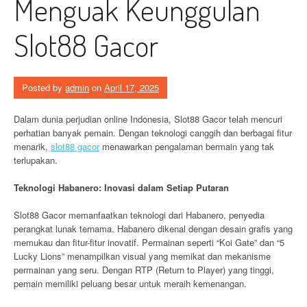
Menguak Keunggulan
Slot88 Gacor
Posted by
admin
on
April 17, 2025
Dalam dunia perjudian online Indonesia, Slot88 Gacor telah mencuri
perhatian banyak pemain.
Dengan teknologi canggih dan berbagai fitur
menarik,
slot88 gacor
menawarkan pengalaman bermain yang tak
terlupakan.
Teknologi Habanero: Inovasi dalam Setiap Putaran
Slot88 Gacor memanfaatkan teknologi dari Habanero, penyedia
perangkat lunak ternama.
Habanero dikenal dengan desain grafis yang
memukau dan fitur-fitur inovatif.
Permainan seperti “Koi Gate” dan “5
Lucky Lions” menampilkan visual yang memikat dan mekanisme
permainan yang seru.
Dengan RTP (Return to Player) yang tinggi,
pemain memiliki peluang besar untuk meraih kemenangan.