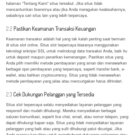
halaman “Tentang Kami” situs tersebut. Jika situs tidak
mencantumkan lisensinya atau jika Anda meragukan keabsahannya,
sebaiknya cari situs lain yang lebih terpercaya.
2.2
Pastikan Keamanan Transaksi Keuangan
Keamanan transaksi adalah hal yang tak kalah penting saat bermain
di situs slot online. Situs slot terpercaya biasanya menggunakan
teknologi enkripsi SSL untuk melindungi data transaksi Anda, baik itu
untuk deposit maupun penarikan kemenangan. Pastikan situs yang
Anda pilih memiliki metode pembayaran yang aman dan menawarkan
berbagai opsi pembayaran yang terpercaya, seperti transfer bank, e-
wallet, atau bahkan cryptocurrency. Situs yang tidak menawarkan
metode pembayaran yang jelas atau mencurigakan harus dihindari.
2.3
Cek Dukungan Pelanggan yang Tersedia
Situs slot terpercaya selalu menyediakan layanan pelanggan yang
responsif dan mudah dihubungi. Mereka menyediakan berbagai
saluran komunikasi, seperti live chat, email, atau nomor telepon, yang
dapat dihubungi kapan saja. Situs yang tidak menyediakan layanan
pelanggan yang baik atau yang sulit dihubungi patut dicurigai. Jika
Anda merasa kesulitan untuk menghubungi dukungan pelanggan atau