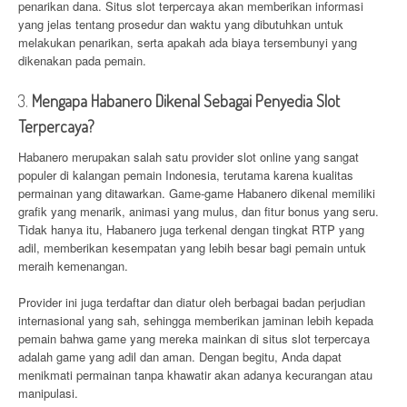
penarikan dana. Situs slot terpercaya akan memberikan informasi
yang jelas tentang prosedur dan waktu yang dibutuhkan untuk
melakukan penarikan, serta apakah ada biaya tersembunyi yang
dikenakan pada pemain.
3.
Mengapa Habanero Dikenal Sebagai Penyedia Slot
Terpercaya?
Habanero merupakan salah satu provider slot online yang sangat
populer di kalangan pemain Indonesia, terutama karena kualitas
permainan yang ditawarkan. Game-game Habanero dikenal memiliki
grafik yang menarik, animasi yang mulus, dan fitur bonus yang seru.
Tidak hanya itu, Habanero juga terkenal dengan tingkat RTP yang
adil, memberikan kesempatan yang lebih besar bagi pemain untuk
meraih kemenangan.
Provider ini juga terdaftar dan diatur oleh berbagai badan perjudian
internasional yang sah, sehingga memberikan jaminan lebih kepada
pemain bahwa game yang mereka mainkan di situs slot terpercaya
adalah game yang adil dan aman. Dengan begitu, Anda dapat
menikmati permainan tanpa khawatir akan adanya kecurangan atau
manipulasi.