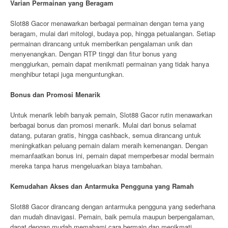
Varian Permainan yang Beragam
Slot88 Gacor menawarkan berbagai permainan dengan tema yang
beragam, mulai dari mitologi, budaya pop, hingga petualangan.
Setiap
permainan dirancang untuk memberikan pengalaman unik dan
menyenangkan.
Dengan RTP tinggi dan fitur bonus yang
menggiurkan, pemain dapat menikmati permainan yang tidak hanya
menghibur tetapi juga menguntungkan.
Bonus dan Promosi Menarik
Untuk menarik lebih banyak pemain, Slot88 Gacor rutin menawarkan
berbagai bonus dan promosi menarik.
Mulai dari bonus selamat
datang, putaran gratis, hingga cashback, semua dirancang untuk
meningkatkan peluang pemain dalam meraih kemenangan.
Dengan
memanfaatkan bonus ini, pemain dapat memperbesar modal bermain
mereka tanpa harus mengeluarkan biaya tambahan.
Kemudahan Akses dan Antarmuka Pengguna yang Ramah
Slot88 Gacor dirancang dengan antarmuka pengguna yang sederhana
dan mudah dinavigasi.
Pemain, baik pemula maupun berpengalaman,
dapat dengan mudah memahami cara bermain dan menikmati