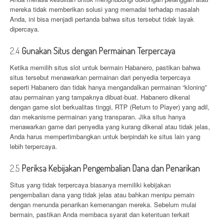
mereka tidak memberikan solusi yang memadai terhadap masalah
Anda, ini bisa menjadi pertanda bahwa situs tersebut tidak layak
dipercaya.
2.4
Gunakan Situs dengan Permainan Terpercaya
Ketika memilih situs slot untuk bermain Habanero, pastikan bahwa
situs tersebut menawarkan permainan dari penyedia terpercaya
seperti Habanero dan tidak hanya mengandalkan permainan “kloning”
atau permainan yang tampaknya dibuat-buat. Habanero dikenal
dengan game slot berkualitas tinggi, RTP (Return to Player) yang adil,
dan mekanisme permainan yang transparan. Jika situs hanya
menawarkan game dari penyedia yang kurang dikenal atau tidak jelas,
Anda harus mempertimbangkan untuk berpindah ke situs lain yang
lebih terpercaya.
2.5
Periksa Kebijakan Pengembalian Dana dan Penarikan
Situs yang tidak terpercaya biasanya memiliki kebijakan
pengembalian dana yang tidak jelas atau bahkan menipu pemain
dengan menunda penarikan kemenangan mereka. Sebelum mulai
bermain, pastikan Anda membaca syarat dan ketentuan terkait