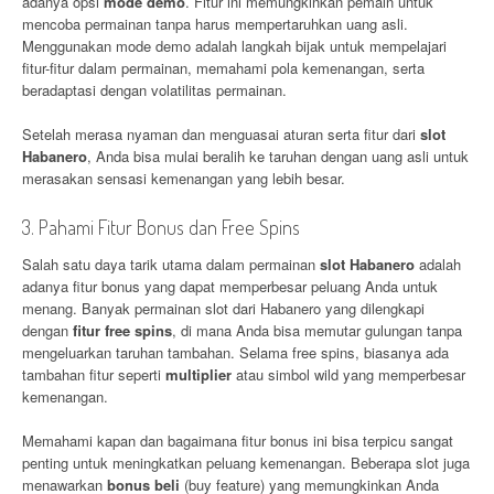
adanya opsi
mode demo
. Fitur ini memungkinkan pemain untuk
mencoba permainan tanpa harus mempertaruhkan uang asli.
Menggunakan mode demo adalah langkah bijak untuk mempelajari
fitur-fitur dalam permainan, memahami pola kemenangan, serta
beradaptasi dengan volatilitas permainan.
Setelah merasa nyaman dan menguasai aturan serta fitur dari
slot
Habanero
, Anda bisa mulai beralih ke taruhan dengan uang asli untuk
merasakan sensasi kemenangan yang lebih besar.
3. Pahami Fitur Bonus dan Free Spins
Salah satu daya tarik utama dalam permainan
slot Habanero
adalah
adanya fitur bonus yang dapat memperbesar peluang Anda untuk
menang. Banyak permainan slot dari Habanero yang dilengkapi
dengan
fitur free spins
, di mana Anda bisa memutar gulungan tanpa
mengeluarkan taruhan tambahan. Selama free spins, biasanya ada
tambahan fitur seperti
multiplier
atau simbol wild yang memperbesar
kemenangan.
Memahami kapan dan bagaimana fitur bonus ini bisa terpicu sangat
penting untuk meningkatkan peluang kemenangan. Beberapa slot juga
menawarkan
bonus beli
(buy feature) yang memungkinkan Anda