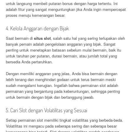
untuk langsung membeli putaran bonus dengan harga tertentu. Ini
adalah fitur yang sangat menguntungkan jika Anda ingin mempercepat
proses menuju kemenangan besar.
4. Kelola Anggaran dengan Bijak
Saat bermain di
situs slot
, salah satu hal yang sering terlupakan oleh
banyak pemain adalah pengelolaan anggaran yang bijak. Sangat
penting untuk menetapkan batasan sebelum mulai bermain, baik itu
untuk taruhan per putaran, durasi bermain, atau jumlah total yang
bersedia Anda pertaruhkan.
Dengan memiliki anggaran yang jelas, Anda bisa bermain dengan
lebih tenang dan menghindari godaan untuk terus bermain meski
sudah mengalami kerugian. Ingatlah bahwa permainan slot adalah
permainan yang bergantung pada keberuntungan, sehingga penting
untuk bermain dengan bijak dan bertanggung jawab.
5. Cari Slot dengan Volatilitas yang Sesuai
Setiap permainan slot memiliki tingkat volatilitas yang berbeda-beda.
Volatilitas ini mengacu pada seberapa sering dan seberapa besar
kemenangan bisa terjadi. Slot dengan volatilitas rendah cenderung