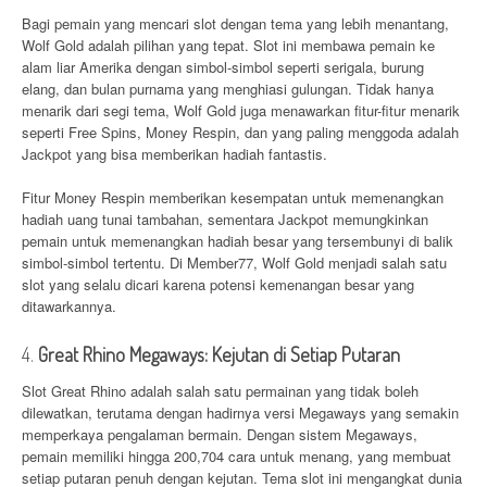
Bagi pemain yang mencari slot dengan tema yang lebih menantang,
Wolf Gold adalah pilihan yang tepat. Slot ini membawa pemain ke
alam liar Amerika dengan simbol-simbol seperti serigala, burung
elang, dan bulan purnama yang menghiasi gulungan. Tidak hanya
menarik dari segi tema, Wolf Gold juga menawarkan fitur-fitur menarik
seperti Free Spins, Money Respin, dan yang paling menggoda adalah
Jackpot yang bisa memberikan hadiah fantastis.
Fitur Money Respin memberikan kesempatan untuk memenangkan
hadiah uang tunai tambahan, sementara Jackpot memungkinkan
pemain untuk memenangkan hadiah besar yang tersembunyi di balik
simbol-simbol tertentu. Di Member77, Wolf Gold menjadi salah satu
slot yang selalu dicari karena potensi kemenangan besar yang
ditawarkannya.
4.
Great Rhino Megaways: Kejutan di Setiap Putaran
Slot Great Rhino adalah salah satu permainan yang tidak boleh
dilewatkan, terutama dengan hadirnya versi Megaways yang semakin
memperkaya pengalaman bermain. Dengan sistem Megaways,
pemain memiliki hingga 200,704 cara untuk menang, yang membuat
setiap putaran penuh dengan kejutan. Tema slot ini mengangkat dunia