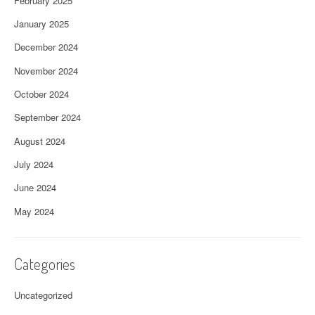
February 2025
January 2025
December 2024
November 2024
October 2024
September 2024
August 2024
July 2024
June 2024
May 2024
Categories
Uncategorized