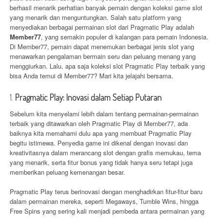
berhasil menarik perhatian banyak pemain dengan koleksi game slot
yang menarik dan menguntungkan. Salah satu platform yang
menyediakan berbagai permainan slot dari Pragmatic Play adalah
Member77
, yang semakin populer di kalangan para pemain Indonesia.
Di Member77, pemain dapat menemukan berbagai jenis slot yang
menawarkan pengalaman bermain seru dan peluang menang yang
menggiurkan. Lalu, apa saja koleksi slot Pragmatic Play terbaik yang
bisa Anda temui di Member77? Mari kita jelajahi bersama.
1.
Pragmatic Play: Inovasi dalam Setiap Putaran
Sebelum kita menyelami lebih dalam tentang permainan-permainan
terbaik yang ditawarkan oleh Pragmatic Play di Member77, ada
baiknya kita memahami dulu apa yang membuat Pragmatic Play
begitu istimewa. Penyedia game ini dikenal dengan inovasi dan
kreativitasnya dalam merancang slot dengan grafis memukau, tema
yang menarik, serta fitur bonus yang tidak hanya seru tetapi juga
memberikan peluang kemenangan besar.
Pragmatic Play terus berinovasi dengan menghadirkan fitur-fitur baru
dalam permainan mereka, seperti Megaways, Tumble Wins, hingga
Free Spins yang sering kali menjadi pembeda antara permainan yang