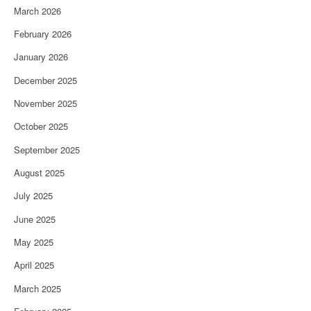
March 2026
February 2026
January 2026
December 2025
November 2025
October 2025
September 2025
August 2025
July 2025
June 2025
May 2025
April 2025
March 2025