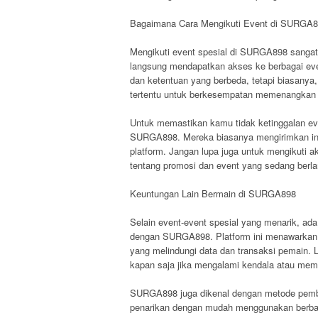
Bagaimana Cara Mengikuti Event di SURGA
Mengikuti event spesial di SURGA898 sangat 
langsung mendapatkan akses ke berbagai eve
dan ketentuan yang berbeda, tetapi biasanya
tertentu untuk berkesempatan memenangkan 
Untuk memastikan kamu tidak ketinggalan ev
SURGA898. Mereka biasanya mengirimkan infor
platform. Jangan lupa juga untuk mengikuti
tentang promosi dan event yang sedang berl
Keuntungan Lain Bermain di SURGA898
Selain event-event spesial yang menarik, ad
dengan SURGA898. Platform ini menawarkan 
yang melindungi data dan transaksi pemain.
kapan saja jika mengalami kendala atau mem
SURGA898 juga dikenal dengan metode pemb
penarikan dengan mudah menggunakan berbaga