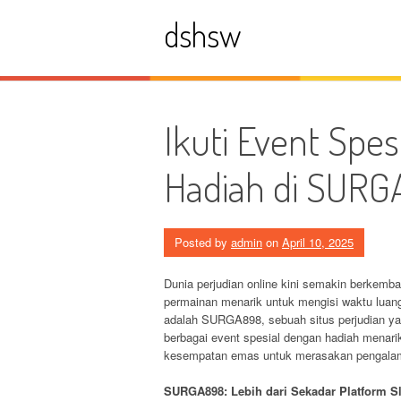
Skip
dshsw
to
content
Ikuti Event Spe
Hadiah di SUR
Posted by
admin
on
April 10, 2025
Dunia perjudian online kini semakin berkem
permainan menarik untuk mengisi waktu luang
adalah SURGA898, sebuah situs perjudian yan
berbagai event spesial dengan hadiah menari
kesempatan emas untuk merasakan pengalam
SURGA898: Lebih dari Sekadar Platform Sl