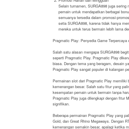
Promosi Harian dan Mingguan
Selain turnamen, SURGA898 juga sering
pemain untuk mendapatkan berbagai bonus 
semuanya tersedia dalam promosi-promosi 
setia SURGA898, karena tidak hanya mem
mereka untuk terus bermain lebih lama d
Pragmatic Play: Penyedia Game Terpercaya
Salah satu alasan mengapa SURGA898 begitu
seperti Pragmatic Play. Pragmatic Play dikena
biasa. Dengan tema yang beragam, desain ya
Pragmatic Play sangat populer di kalangan
Permainan slot dari Pragmatic Play memiliki
kemenangan besar. Salah satu fitur yang pali
kesempatan pemain untuk bermain tanpa harus
Pragmatic Play juga dilengkapi dengan fitur
signifikan.
Beberapa permainan Pragmatic Play yang pal
Gold, dan Great Rhino Megaways. Dengan RTP 
kemenangan semakin besar, apalagi ketika m