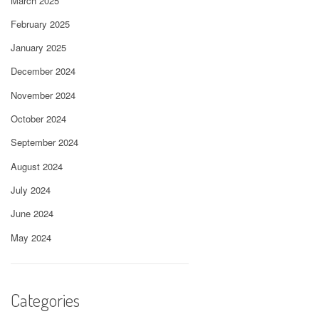
March 2025
February 2025
January 2025
December 2024
November 2024
October 2024
September 2024
August 2024
July 2024
June 2024
May 2024
Categories