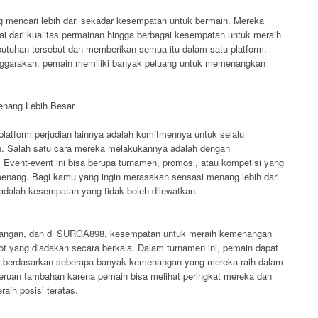
ng mencari lebih dari sekadar kesempatan untuk bermain. Mereka
i dari kualitas permainan hingga berbagai kesempatan untuk meraih
uhan tersebut dan memberikan semua itu dalam satu platform.
lenggarakan, pemain memiliki banyak peluang untuk memenangkan
nang Lebih Besar
tform perjudian lainnya adalah komitmennya untuk selalu
n. Salah satu cara mereka melakukannya adalah dengan
 Event-event ini bisa berupa turnamen, promosi, atau kompetisi yang
enang. Bagi kamu yang ingin merasakan sensasi menang lebih dari
i adalah kesempatan yang tidak boleh dilewatkan.
nangan, dan di SURGA898, kesempatan untuk meraih kemenangan
t yang diadakan secara berkala. Dalam turnamen ini, pemain dapat
r berdasarkan seberapa banyak kemenangan yang mereka raih dalam
seruan tambahan karena pemain bisa melihat peringkat mereka dan
aih posisi teratas.