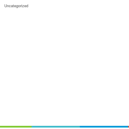
Uncategorized