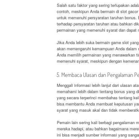
Salah satu faktor yang sering terlupakan a
contoh, meskipun Anda bermain di slot gac
untuk memenuhi persyaratan taruhan bonus. 
terhadap persyaratan taruhan atau bahkan dik
permainan yang memenuhi syarat dan dapat 
Jika Anda lebih suka bermain game slot yang
akan memengaruhi kemampuan Anda dalam mem
Anda memilih permainan yang menawarkan ting
memenuhi syarat, meskipun dengan kemenang
5. Membaca Ulasan dan Pengalaman Pe
Menggali informasi lebih lanjut dari ulasan a
memahami lebih dalam tentang bonus yang dita
yang secara terperinci membahas tentang kel
bisa membantu Anda membuat keputusan yang
syarat yang masuk akal dan tidak memberatk
Pemain lain sering kali berbagi pengalaman
mereka hadapi, atau bahkan bagaimana mere
ini bisa menjadi sumber informasi yang sanga