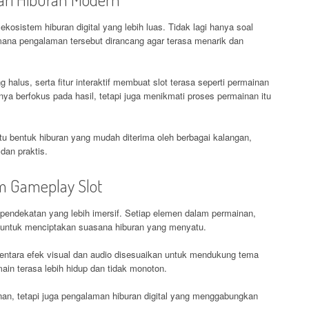
 ekosistem hiburan digital yang lebih luas. Tidak lagi hanya soal
mana pengalaman tersebut dirancang agar terasa menarik dan
 halus, serta fitur interaktif membuat slot terasa seperti permainan
nya berfokus pada hasil, tetapi juga menikmati proses permainan itu
tu bentuk hiburan yang mudah diterima oleh berbagai kalangan,
dan praktis.
am Gameplay Slot
pendekatan yang lebih imersif. Setiap elemen dalam permainan,
at untuk menciptakan suasana hiburan yang menyatu.
ementara efek visual dan audio disesuaikan untuk mendukung tema
in terasa lebih hidup dan tidak monoton.
an, tetapi juga pengalaman hiburan digital yang menggabungkan