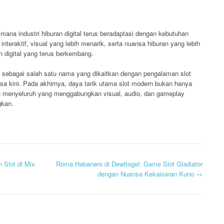
ana industri hiburan digital terus beradaptasi dengan kebutuhan
teraktif, visual yang lebih menarik, serta nuansa hiburan yang lebih
an digital yang terus berkembang.
t sebagai salah satu nama yang dikaitkan dengan pengalaman slot
sa kini. Pada akhirnya, daya tarik utama slot modern bukan hanya
 menyeluruh yang menggabungkan visual, audio, dan gameplay
gkan.
 Slot di Mix
Roma Habanero di Dewitogel: Game Slot Gladiator
dengan Nuansa Kekaisaran Kuno
→