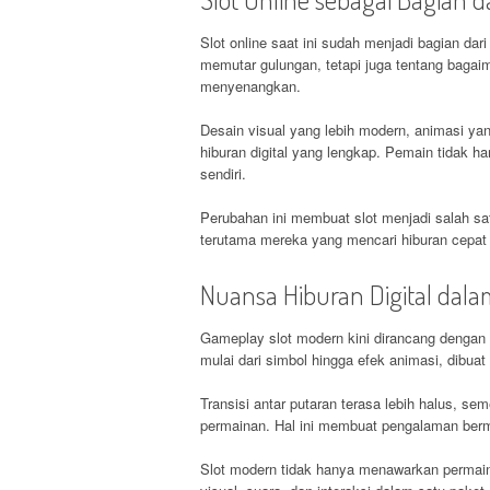
Slot online saat ini sudah menjadi bagian dari
memutar gulungan, tetapi juga tentang bagai
menyenangkan.
Desain visual yang lebih modern, animasi yang
hiburan digital yang lengkap. Pemain tidak ha
sendiri.
Perubahan ini membuat slot menjadi salah sa
terutama mereka yang mencari hiburan cepat 
Nuansa Hiburan Digital dal
Gameplay slot modern kini dirancang dengan 
mulai dari simbol hingga efek animasi, dibu
Transisi antar putaran terasa lebih halus, s
permainan. Hal ini membuat pengalaman berma
Slot modern tidak hanya menawarkan permain