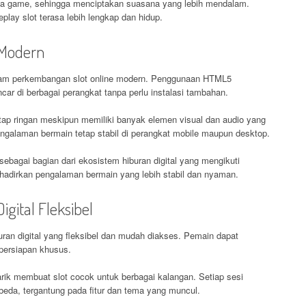
ma game, sehingga menciptakan suasana yang lebih mendalam.
lay slot terasa lebih lengkap dan hidup.
 Modern
alam perkembangan slot online modern. Penggunaan HTML5
ar di berbagai perangkat tanpa perlu instalasi tambahan.
tap ringan meskipun memiliki banyak elemen visual dan audio yang
pengalaman bermain tetap stabil di perangkat mobile maupun desktop.
sebagai bagian dari ekosistem hiburan digital yang mengikuti
hadirkan pengalaman bermain yang lebih stabil dan nyaman.
igital Fleksibel
buran digital yang fleksibel dan mudah diakses. Pemain dapat
persiapan khusus.
k membuat slot cocok untuk berbagai kalangan. Setiap sesi
da, tergantung pada fitur dan tema yang muncul.