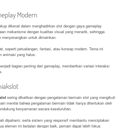
meplay Modern
cukup dikenal dalam menghadirkan slot dengan gaya gameplay
n mekanisme dengan kualitas visual yang menarik, sehingga
p menyenangkan untuk dimainkan.
, seperti petualangan, fantasi, atau konsep modern. Tema ini
an animasi yang halus.
a menjadi bagian penting dari gameplay, memberikan variasi interaksi
s.
iakslot
slot
sering dikaitkan dengan pengalaman bermain slot yang mengikuti
main menilai bahwa pengalaman bermain tidak hanya ditentukan oleh
mendukung kenyamanan secara keseluruhan.
ah dipahami, serta sistem yang responsif membantu menciptakan
a elemen ini berjalan dengan baik, pemain dapat lebih fokus