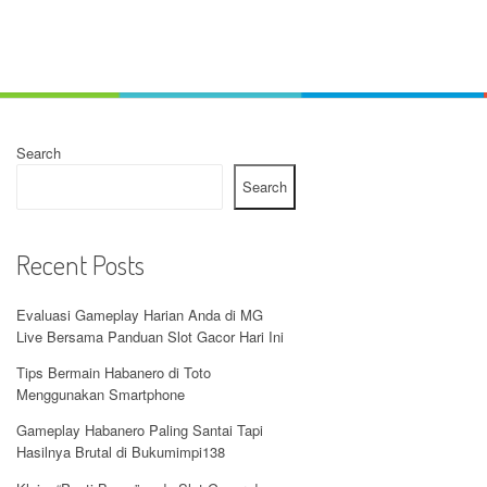
Search
Search
Recent Posts
Evaluasi Gameplay Harian Anda di MG
Live Bersama Panduan Slot Gacor Hari Ini
Tips Bermain Habanero di Toto
Menggunakan Smartphone
Gameplay Habanero Paling Santai Tapi
Hasilnya Brutal di Bukumimpi138