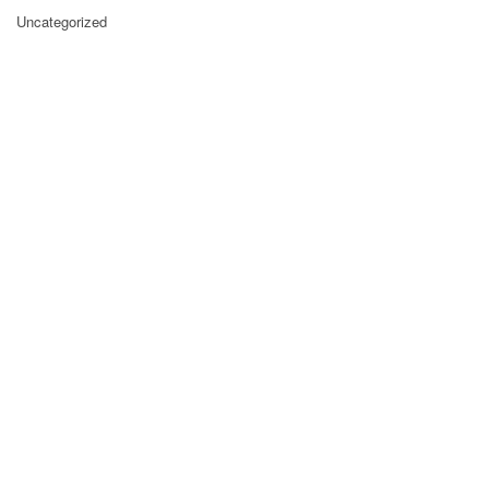
Uncategorized