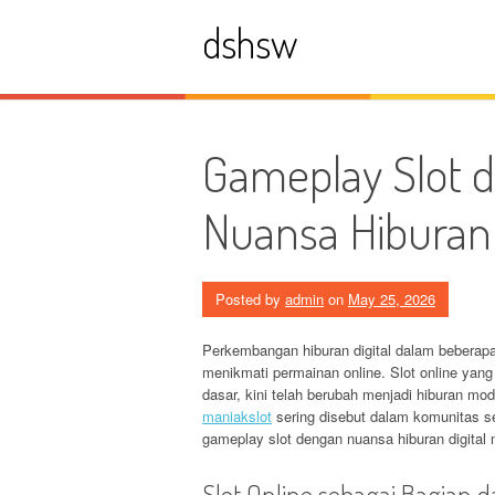
Skip
dshsw
to
content
Gameplay Slot d
Nuansa Hiburan 
Posted by
admin
on
May 25, 2026
Perkembangan hiburan digital dalam beberap
menikmati permainan online. Slot online ya
dasar, kini telah berubah menjadi hiburan mode
maniakslot
sering disebut dalam komunitas s
gameplay slot dengan nuansa hiburan digital 
Slot Online sebagai Bagian 