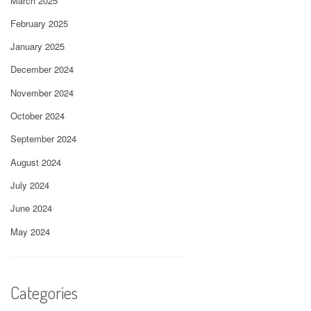
March 2025
February 2025
January 2025
December 2024
November 2024
October 2024
September 2024
August 2024
July 2024
June 2024
May 2024
Categories