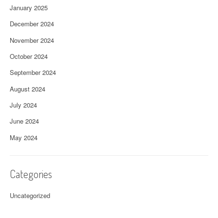
January 2025
December 2024
November 2024
October 2024
September 2024
August 2024
July 2024
June 2024
May 2024
Categories
Uncategorized