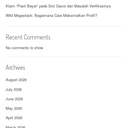
n
Klaim “Pasti Bayar” pada Slot Gacor dan Masalah Verifikasinya
Wild Megastack: Bagaimana Cara Maksimalkan Profit?
Recent Comments
No comments to show.
Archives
August 2026
July 2026
June 2026
May 2026
April 2026
March 2026