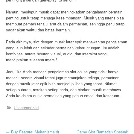
Namun, meskipun musik dapat meningkatkan pengalaman bermain,
penting untuk tetap menjaga keseimbangan. Musik yang intens bisa
membuat pemain terlalu larut dalam permainan, sehingga perlu tetap
sadar akan waktu dan batas bermain.
Pada akhirnya, slot dengan musik latar epik menawarkan pengalaman
yang jauh lebih dari sekadar permainan keberuntungan. Ini adalah
kombinasi antara hiburan visual, audio, dan interaksi yang
menciptakan suasana imersif.
Jadi, jika Anda mencari pengalaman slot online yang tidak hanya
menarik secara visual tetapi juga memanjakan telinga, permainan
dengan musik latar epik bisa menjadi pilihan yang tepat. Nikmati
setiap putaran, rasakan setiap nada, dan biarkan musik membawa
Anda ke dalam dunia permainan yang penuh emosi dan keseruan.
Uncategorized
←
Buy Feature: Mekanisme di
Game Slot Ramadan Spesial: