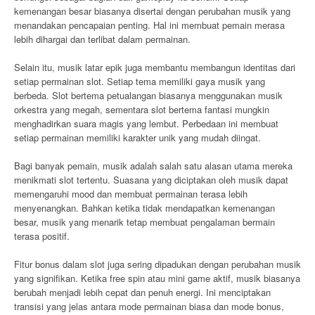
kemenangan besar biasanya disertai dengan perubahan musik yang
menandakan pencapaian penting. Hal ini membuat pemain merasa
lebih dihargai dan terlibat dalam permainan.
Selain itu, musik latar epik juga membantu membangun identitas dari
setiap permainan slot. Setiap tema memiliki gaya musik yang
berbeda. Slot bertema petualangan biasanya menggunakan musik
orkestra yang megah, sementara slot bertema fantasi mungkin
menghadirkan suara magis yang lembut. Perbedaan ini membuat
setiap permainan memiliki karakter unik yang mudah diingat.
Bagi banyak pemain, musik adalah salah satu alasan utama mereka
menikmati slot tertentu. Suasana yang diciptakan oleh musik dapat
memengaruhi mood dan membuat permainan terasa lebih
menyenangkan. Bahkan ketika tidak mendapatkan kemenangan
besar, musik yang menarik tetap membuat pengalaman bermain
terasa positif.
Fitur bonus dalam slot juga sering dipadukan dengan perubahan musik
yang signifikan. Ketika free spin atau mini game aktif, musik biasanya
berubah menjadi lebih cepat dan penuh energi. Ini menciptakan
transisi yang jelas antara mode permainan biasa dan mode bonus,