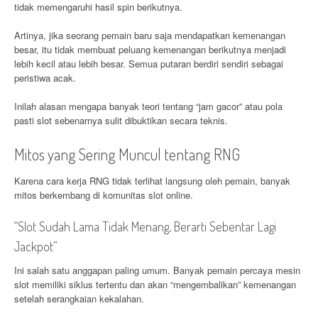
tidak memengaruhi hasil spin berikutnya.
Artinya, jika seorang pemain baru saja mendapatkan kemenangan
besar, itu tidak membuat peluang kemenangan berikutnya menjadi
lebih kecil atau lebih besar. Semua putaran berdiri sendiri sebagai
peristiwa acak.
Inilah alasan mengapa banyak teori tentang “jam gacor” atau pola
pasti slot sebenarnya sulit dibuktikan secara teknis.
Mitos yang Sering Muncul tentang RNG
Karena cara kerja RNG tidak terlihat langsung oleh pemain, banyak
mitos berkembang di komunitas slot online.
“Slot Sudah Lama Tidak Menang, Berarti Sebentar Lagi
Jackpot”
Ini salah satu anggapan paling umum. Banyak pemain percaya mesin
slot memiliki siklus tertentu dan akan “mengembalikan” kemenangan
setelah serangkaian kekalahan.