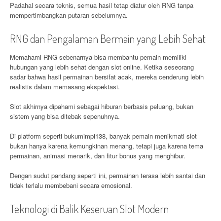
Padahal secara teknis, semua hasil tetap diatur oleh RNG tanpa
mempertimbangkan putaran sebelumnya.
RNG dan Pengalaman Bermain yang Lebih Sehat
Memahami RNG sebenarnya bisa membantu pemain memiliki
hubungan yang lebih sehat dengan slot online. Ketika seseorang
sadar bahwa hasil permainan bersifat acak, mereka cenderung lebih
realistis dalam memasang ekspektasi.
Slot akhirnya dipahami sebagai hiburan berbasis peluang, bukan
sistem yang bisa ditebak sepenuhnya.
Di platform seperti bukumimpi138, banyak pemain menikmati slot
bukan hanya karena kemungkinan menang, tetapi juga karena tema
permainan, animasi menarik, dan fitur bonus yang menghibur.
Dengan sudut pandang seperti ini, permainan terasa lebih santai dan
tidak terlalu membebani secara emosional.
Teknologi di Balik Keseruan Slot Modern