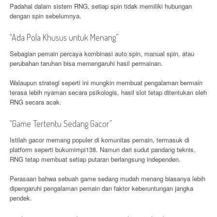
Padahal dalam sistem RNG, setiap spin tidak memiliki hubungan
dengan spin sebelumnya.
“Ada Pola Khusus untuk Menang”
Sebagian pemain percaya kombinasi auto spin, manual spin, atau
perubahan taruhan bisa memengaruhi hasil permainan.
Walaupun strategi seperti ini mungkin membuat pengalaman bermain
terasa lebih nyaman secara psikologis, hasil slot tetap ditentukan oleh
RNG secara acak.
“Game Tertentu Sedang Gacor”
Istilah gacor memang populer di komunitas pemain, termasuk di
platform seperti bukumimpi138. Namun dari sudut pandang teknis,
RNG tetap membuat setiap putaran berlangsung independen.
Perasaan bahwa sebuah game sedang mudah menang biasanya lebih
dipengaruhi pengalaman pemain dan faktor keberuntungan jangka
pendek.