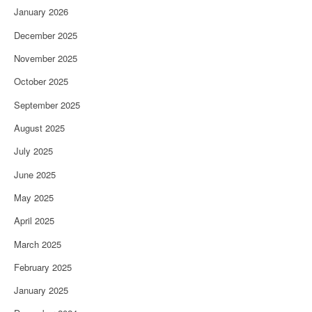
January 2026
December 2025
November 2025
October 2025
September 2025
August 2025
July 2025
June 2025
May 2025
April 2025
March 2025
February 2025
January 2025