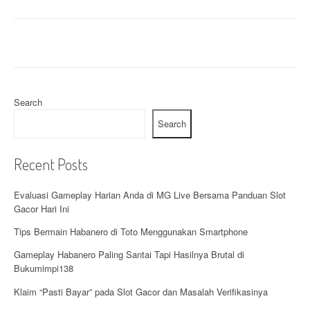
s
t
n
a
Search
v
Search
i
g
Recent Posts
a
Evaluasi Gameplay Harian Anda di MG Live Bersama Panduan Slot
Gacor Hari Ini
t
Tips Bermain Habanero di Toto Menggunakan Smartphone
i
Gameplay Habanero Paling Santai Tapi Hasilnya Brutal di
o
Bukumimpi138
n
Klaim “Pasti Bayar” pada Slot Gacor dan Masalah Verifikasinya