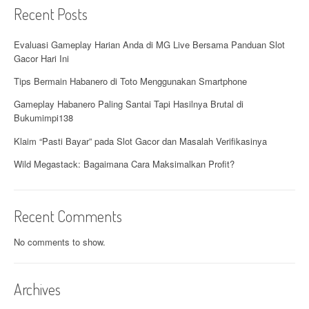
g
Recent Posts
a
Evaluasi Gameplay Harian Anda di MG Live Bersama Panduan Slot
Gacor Hari Ini
t
Tips Bermain Habanero di Toto Menggunakan Smartphone
i
Gameplay Habanero Paling Santai Tapi Hasilnya Brutal di
o
Bukumimpi138
n
Klaim “Pasti Bayar” pada Slot Gacor dan Masalah Verifikasinya
Wild Megastack: Bagaimana Cara Maksimalkan Profit?
Recent Comments
No comments to show.
Archives