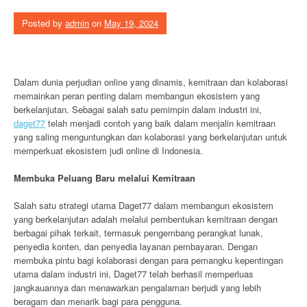
Posted by
admin
on
May 19, 2024
Dalam dunia perjudian online yang dinamis, kemitraan dan kolaborasi
memainkan peran penting dalam membangun ekosistem yang
berkelanjutan. Sebagai salah satu pemimpin dalam industri ini,
daget77
telah menjadi contoh yang baik dalam menjalin kemitraan
yang saling menguntungkan dan kolaborasi yang berkelanjutan untuk
memperkuat ekosistem judi online di Indonesia.
Membuka Peluang Baru melalui Kemitraan
Salah satu strategi utama Daget77 dalam membangun ekosistem
yang berkelanjutan adalah melalui pembentukan kemitraan dengan
berbagai pihak terkait, termasuk pengembang perangkat lunak,
penyedia konten, dan penyedia layanan pembayaran. Dengan
membuka pintu bagi kolaborasi dengan para pemangku kepentingan
utama dalam industri ini, Daget77 telah berhasil memperluas
jangkauannya dan menawarkan pengalaman berjudi yang lebih
beragam dan menarik bagi para pengguna.