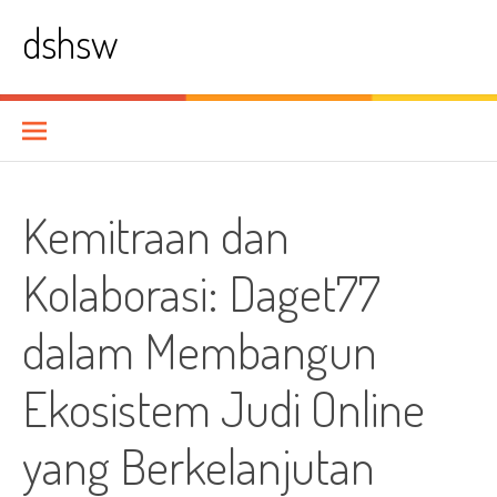
Skip
dshsw
to
content
Kemitraan dan
Kolaborasi: Daget77
dalam Membangun
Ekosistem Judi Online
yang Berkelanjutan