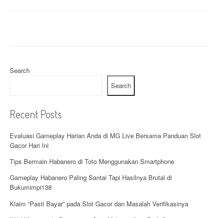
s
t
n
a
Search
v
Search
i
g
Recent Posts
a
Evaluasi Gameplay Harian Anda di MG Live Bersama Panduan Slot
Gacor Hari Ini
t
Tips Bermain Habanero di Toto Menggunakan Smartphone
i
Gameplay Habanero Paling Santai Tapi Hasilnya Brutal di
o
Bukumimpi138
n
Klaim “Pasti Bayar” pada Slot Gacor dan Masalah Verifikasinya