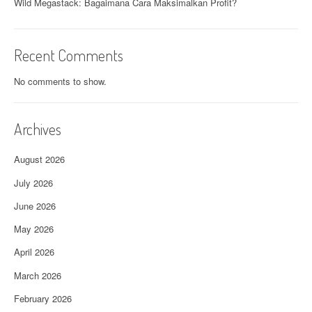
Wild Megastack: Bagaimana Cara Maksimalkan Profit?
Recent Comments
No comments to show.
Archives
August 2026
July 2026
June 2026
May 2026
April 2026
March 2026
February 2026