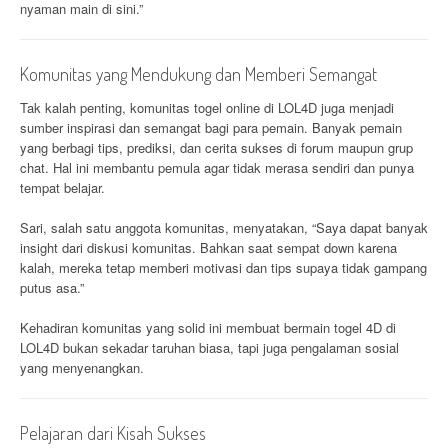
nyaman main di sini.”
Komunitas yang Mendukung dan Memberi Semangat
Tak kalah penting, komunitas togel online di LOL4D juga menjadi
sumber inspirasi dan semangat bagi para pemain. Banyak pemain
yang berbagi tips, prediksi, dan cerita sukses di forum maupun grup
chat. Hal ini membantu pemula agar tidak merasa sendiri dan punya
tempat belajar.
Sari, salah satu anggota komunitas, menyatakan, “Saya dapat banyak
insight dari diskusi komunitas. Bahkan saat sempat down karena
kalah, mereka tetap memberi motivasi dan tips supaya tidak gampang
putus asa.”
Kehadiran komunitas yang solid ini membuat bermain togel 4D di
LOL4D bukan sekadar taruhan biasa, tapi juga pengalaman sosial
yang menyenangkan.
Pelajaran dari Kisah Sukses