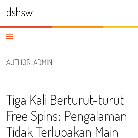
Skip
dshsw
to
content
AUTHOR:
ADMIN
Tiga Kali Berturut-turut
Free Spins: Pengalaman
Tidak Terlupakan Main