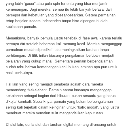
yang lebih “gacor” atau pola spin tertentu yang bisa menjamin
kemenangan. Bagi mereka, semua itu lebih banyak berasal dari
persepsi dan kebetulan yang dibesar-besarkan. Sistem permainan
tetap berjalan secara independen tanpa bisa dipengaruhi oleh
kebiasaan pemain.
Menariknya, banyak pemula justru terjebak di fase awal karena terlalu
percaya diri setelah beberapa kali menang kecil. Mereka menganggap
permainan mudah diprediksi, lalu meningkatkan taruhan tanpa
perhitungan. Di titik inilah biasanya pengalaman berubah menjadi
pelajaran yang cukup mahal. Sementara pemain berpengalaman
sudah tahu bahwa kemenangan kecil bukan jaminan apa pun untuk
hasil berikutnya.
Hal lain yang sering menjadi pembeda adalah cara mereka
memandang “kekalahan”. Pemain santai biasanya menganggap
kekalahan sebagai bagian dari hiburan, bukan sesuatu yang harus
dikejar kembali. Sebaliknya, pemain yang belum berpengalaman
sering kali terjebak dalam keinginan untuk “balik modal”, yang justru
membuat mereka semakin sulit mengendalikan keputusan.
Di sisi lain, dunia slot dan taruhan digital memang dirancang untuk