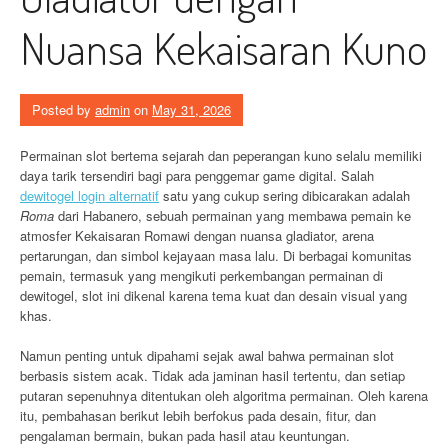
Nuansa Kekaisaran Kuno
Posted by
admin
on
May 31, 2026
Permainan slot bertema sejarah dan peperangan kuno selalu memiliki
daya tarik tersendiri bagi para penggemar game digital. Salah
dewitogel login alternatif
satu yang cukup sering dibicarakan adalah
Roma
dari Habanero, sebuah permainan yang membawa pemain ke
atmosfer Kekaisaran Romawi dengan nuansa gladiator, arena
pertarungan, dan simbol kejayaan masa lalu. Di berbagai komunitas
pemain, termasuk yang mengikuti perkembangan permainan di
dewitogel, slot ini dikenal karena tema kuat dan desain visual yang
khas.
Namun penting untuk dipahami sejak awal bahwa permainan slot
berbasis sistem acak. Tidak ada jaminan hasil tertentu, dan setiap
putaran sepenuhnya ditentukan oleh algoritma permainan. Oleh karena
itu, pembahasan berikut lebih berfokus pada desain, fitur, dan
pengalaman bermain, bukan pada hasil atau keuntungan.