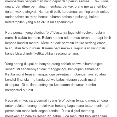
memberikan pengalaman yang cepat dan penuh sensasi. Efek visual,
suara, dan ritme permainan membuat banyak orang merasa terhibur
dalam waktu singkat. Namun di balik itu semua, penting untuk selalu
sadar bahwa ini tetap bentuk hiburan berbasis peluang, bukan
keterampilan yang bisa dikuasai sepenuhnya.
Para pemain yang disebut “pro” biasanya juga lebih selektif dalam
memilih waktu bermain. Bukan karena ada rumus tertentu, tetapi lebih
kepada kondisi mental. Mereka tidak bermain ketika sedang emosi,
lelah, atau terburu-buru. Karena bagi mereka, keputusan yang baik
hanya bisa diambil ketika pikiran sedang tenang.
Yang sering dilupakan banyak orang adalah bahwa hiburan digital
seperti ini seharusnya tidak mengganggu kehidupan sehari-hari.
Ketika mulai terasa mengganggu pekerjaan, hubungan sosial, atau
kondisi finansial, itu tanda bahwa batas hiburan sudah mulai
dilampaui. Di sinilah pentingnya kesadaran diri untuk kembali
mengontrol situasi.
Pada akhirnya, cara bermain yang “pro” bukan tentang mencari cara
untuk selalu menang, melainkan tentang bagaimana tetap menikmati
permainan tanpa kehilangan kendali. Dunia digital memang
menawarkan banyak keseruan, tetapi juga menuntut kebijaksanaan