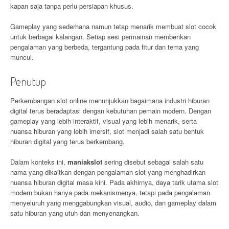
kapan saja tanpa perlu persiapan khusus.
Gameplay yang sederhana namun tetap menarik membuat slot cocok
untuk berbagai kalangan. Setiap sesi permainan memberikan
pengalaman yang berbeda, tergantung pada fitur dan tema yang
muncul.
Penutup
Perkembangan slot online menunjukkan bagaimana industri hiburan
digital terus beradaptasi dengan kebutuhan pemain modern. Dengan
gameplay yang lebih interaktif, visual yang lebih menarik, serta
nuansa hiburan yang lebih imersif, slot menjadi salah satu bentuk
hiburan digital yang terus berkembang.
Dalam konteks ini,
maniakslot
sering disebut sebagai salah satu
nama yang dikaitkan dengan pengalaman slot yang menghadirkan
nuansa hiburan digital masa kini. Pada akhirnya, daya tarik utama slot
modern bukan hanya pada mekanismenya, tetapi pada pengalaman
menyeluruh yang menggabungkan visual, audio, dan gameplay dalam
satu hiburan yang utuh dan menyenangkan.