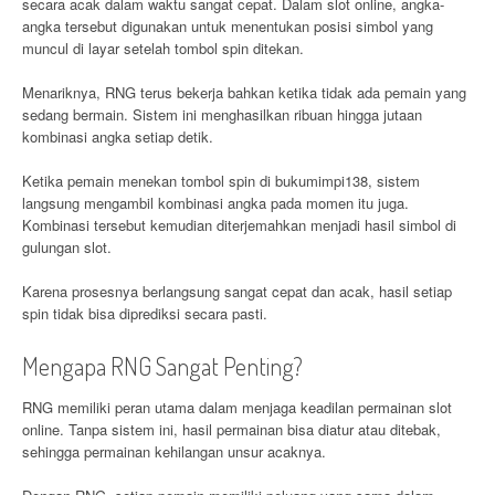
secara acak dalam waktu sangat cepat. Dalam slot online, angka-
angka tersebut digunakan untuk menentukan posisi simbol yang
muncul di layar setelah tombol spin ditekan.
Menariknya, RNG terus bekerja bahkan ketika tidak ada pemain yang
sedang bermain. Sistem ini menghasilkan ribuan hingga jutaan
kombinasi angka setiap detik.
Ketika pemain menekan tombol spin di bukumimpi138, sistem
langsung mengambil kombinasi angka pada momen itu juga.
Kombinasi tersebut kemudian diterjemahkan menjadi hasil simbol di
gulungan slot.
Karena prosesnya berlangsung sangat cepat dan acak, hasil setiap
spin tidak bisa diprediksi secara pasti.
Mengapa RNG Sangat Penting?
RNG memiliki peran utama dalam menjaga keadilan permainan slot
online. Tanpa sistem ini, hasil permainan bisa diatur atau ditebak,
sehingga permainan kehilangan unsur acaknya.