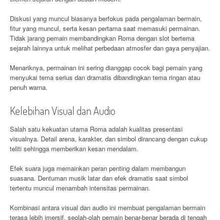
Diskusi yang muncul biasanya berfokus pada pengalaman bermain,
fitur yang muncul, serta kesan pertama saat memasuki permainan.
Tidak jarang pemain membandingkan Roma dengan slot bertema
sejarah lainnya untuk melihat perbedaan atmosfer dan gaya penyajian.
Menariknya, permainan ini sering dianggap cocok bagi pemain yang
menyukai tema serius dan dramatis dibandingkan tema ringan atau
penuh warna.
Kelebihan Visual dan Audio
Salah satu kekuatan utama Roma adalah kualitas presentasi
visualnya. Detail arena, karakter, dan simbol dirancang dengan cukup
teliti sehingga memberikan kesan mendalam.
Efek suara juga memainkan peran penting dalam membangun
suasana. Dentuman musik latar dan efek dramatis saat simbol
tertentu muncul menambah intensitas permainan.
Kombinasi antara visual dan audio ini membuat pengalaman bermain
terasa lebih imersif, seolah-olah pemain benar-benar berada di tengah