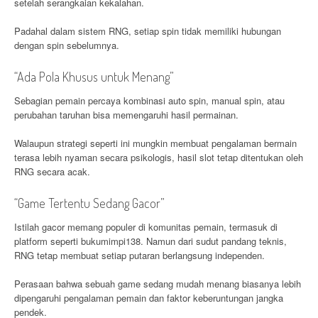
setelah serangkaian kekalahan.
Padahal dalam sistem RNG, setiap spin tidak memiliki hubungan
dengan spin sebelumnya.
“Ada Pola Khusus untuk Menang”
Sebagian pemain percaya kombinasi auto spin, manual spin, atau
perubahan taruhan bisa memengaruhi hasil permainan.
Walaupun strategi seperti ini mungkin membuat pengalaman bermain
terasa lebih nyaman secara psikologis, hasil slot tetap ditentukan oleh
RNG secara acak.
“Game Tertentu Sedang Gacor”
Istilah gacor memang populer di komunitas pemain, termasuk di
platform seperti bukumimpi138. Namun dari sudut pandang teknis,
RNG tetap membuat setiap putaran berlangsung independen.
Perasaan bahwa sebuah game sedang mudah menang biasanya lebih
dipengaruhi pengalaman pemain dan faktor keberuntungan jangka
pendek.