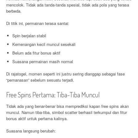
mencolok. Tidak ada tanda-tanda spesial, tidak ada pola yang terasa
berbeda.
Di titik ini, permainan terasa santai:
Spin berjalan stabil
Kemenangan kecil muncul sesekali
Belum ada fitur bonus aktif
Suasana permainan masih normal
Di rajatogel, momen seperti ini justru sering dianggap sebagai fase
“pemanasan” sebelum sesuatu terjadi.
Free Spins Pertama: Tiba-Tiba Muncul
Tidak ada yang benar-benar bisa memprediksi kapan free spins akan
muncul. Namun tiba-tiba, simbol scatter berhasil terkumpul dan fitur
bonus aktif untuk pertama kalinya.
Suasana langsung berubah: