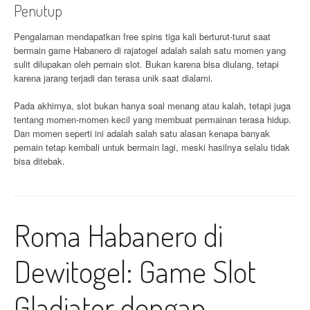
Penutup
Pengalaman mendapatkan free spins tiga kali berturut-turut saat
bermain game Habanero di rajatogel adalah salah satu momen yang
sulit dilupakan oleh pemain slot. Bukan karena bisa diulang, tetapi
karena jarang terjadi dan terasa unik saat dialami.
Pada akhirnya, slot bukan hanya soal menang atau kalah, tetapi juga
tentang momen-momen kecil yang membuat permainan terasa hidup.
Dan momen seperti ini adalah salah satu alasan kenapa banyak
pemain tetap kembali untuk bermain lagi, meski hasilnya selalu tidak
bisa ditebak.
Roma Habanero di
Dewitogel: Game Slot
Gladiator dengan