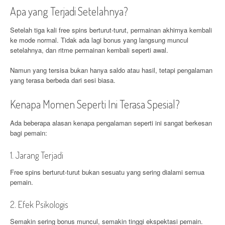
Apa yang Terjadi Setelahnya?
Setelah tiga kali free spins berturut-turut, permainan akhirnya kembali
ke mode normal. Tidak ada lagi bonus yang langsung muncul
setelahnya, dan ritme permainan kembali seperti awal.
Namun yang tersisa bukan hanya saldo atau hasil, tetapi pengalaman
yang terasa berbeda dari sesi biasa.
Kenapa Momen Seperti Ini Terasa Spesial?
Ada beberapa alasan kenapa pengalaman seperti ini sangat berkesan
bagi pemain:
1. Jarang Terjadi
Free spins berturut-turut bukan sesuatu yang sering dialami semua
pemain.
2. Efek Psikologis
Semakin sering bonus muncul, semakin tinggi ekspektasi pemain.