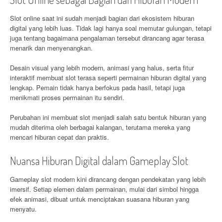
Slot online saat ini sudah menjadi bagian dari ekosistem hiburan
digital yang lebih luas. Tidak lagi hanya soal memutar gulungan, tetapi
juga tentang bagaimana pengalaman tersebut dirancang agar terasa
menarik dan menyenangkan.
Desain visual yang lebih modern, animasi yang halus, serta fitur
interaktif membuat slot terasa seperti permainan hiburan digital yang
lengkap. Pemain tidak hanya berfokus pada hasil, tetapi juga
menikmati proses permainan itu sendiri.
Perubahan ini membuat slot menjadi salah satu bentuk hiburan yang
mudah diterima oleh berbagai kalangan, terutama mereka yang
mencari hiburan cepat dan praktis.
Nuansa Hiburan Digital dalam Gameplay Slot
Gameplay slot modern kini dirancang dengan pendekatan yang lebih
imersif. Setiap elemen dalam permainan, mulai dari simbol hingga
efek animasi, dibuat untuk menciptakan suasana hiburan yang
menyatu.