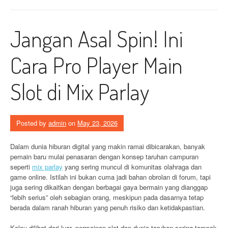
Jangan Asal Spin! Ini
Cara Pro Player Main
Slot di Mix Parlay
Posted by
admin
on
May 23, 2026
Dalam dunia hiburan digital yang makin ramai dibicarakan, banyak
pemain baru mulai penasaran dengan konsep taruhan campuran
seperti
mix parlay
yang sering muncul di komunitas olahraga dan
game online. Istilah ini bukan cuma jadi bahan obrolan di forum, tapi
juga sering dikaitkan dengan berbagai gaya bermain yang dianggap
“lebih serius” oleh sebagian orang, meskipun pada dasarnya tetap
berada dalam ranah hiburan yang penuh risiko dan ketidakpastian.
Kalau dilihat dari luar, permainan slot dan dunia taruhan sering tampak