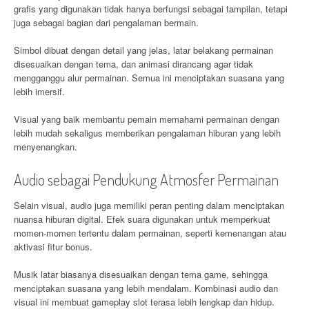
grafis yang digunakan tidak hanya berfungsi sebagai tampilan, tetapi
juga sebagai bagian dari pengalaman bermain.
Simbol dibuat dengan detail yang jelas, latar belakang permainan
disesuaikan dengan tema, dan animasi dirancang agar tidak
mengganggu alur permainan. Semua ini menciptakan suasana yang
lebih imersif.
Visual yang baik membantu pemain memahami permainan dengan
lebih mudah sekaligus memberikan pengalaman hiburan yang lebih
menyenangkan.
Audio sebagai Pendukung Atmosfer Permainan
Selain visual, audio juga memiliki peran penting dalam menciptakan
nuansa hiburan digital. Efek suara digunakan untuk memperkuat
momen-momen tertentu dalam permainan, seperti kemenangan atau
aktivasi fitur bonus.
Musik latar biasanya disesuaikan dengan tema game, sehingga
menciptakan suasana yang lebih mendalam. Kombinasi audio dan
visual ini membuat gameplay slot terasa lebih lengkap dan hidup.