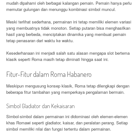
mudah dipahami oleh berbagai kalangan pemain. Pemain hanya perlu
memutar gulungan dan menunggu kombinasi simbol muncul.
Meski terlihat sederhana, permainan ini tetap memiliki elemen variasi
yang membuatnya tidak monoton. Setiap putaran bisa menghasilkan
hasil yang berbeda, menciptakan dinamika yang membuat pemain
tetap penasaran dari waktu ke waktu.
Kesederhanaan ini menjadi salah satu alasan mengapa slot bertema
klasik seperti Roma masih tetap diminati hingga saat ini.
Fitur-Fitur dalam Roma Habanero
Meskipun mengusung konsep klasik, Roma tetap dilengkapi dengan
beberapa fitur tambahan yang memperkaya pengalaman bermain.
Simbol Gladiator dan Kekaisaran
Simbol-simbol dalam permainan ini didominasi oleh elemen-elemen
khas Romawi seperti gladiator, kaisar, dan peralatan perang. Setiap
simbol memiliki nilai dan fungsi tertentu dalam permainan.