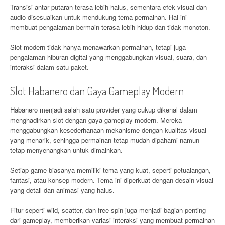
Transisi antar putaran terasa lebih halus, sementara efek visual dan
audio disesuaikan untuk mendukung tema permainan. Hal ini
membuat pengalaman bermain terasa lebih hidup dan tidak monoton.
Slot modern tidak hanya menawarkan permainan, tetapi juga
pengalaman hiburan digital yang menggabungkan visual, suara, dan
interaksi dalam satu paket.
Slot Habanero dan Gaya Gameplay Modern
Habanero menjadi salah satu provider yang cukup dikenal dalam
menghadirkan slot dengan gaya gameplay modern. Mereka
menggabungkan kesederhanaan mekanisme dengan kualitas visual
yang menarik, sehingga permainan tetap mudah dipahami namun
tetap menyenangkan untuk dimainkan.
Setiap game biasanya memiliki tema yang kuat, seperti petualangan,
fantasi, atau konsep modern. Tema ini diperkuat dengan desain visual
yang detail dan animasi yang halus.
Fitur seperti wild, scatter, dan free spin juga menjadi bagian penting
dari gameplay, memberikan variasi interaksi yang membuat permainan