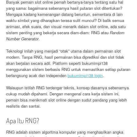
Banyak pemain slot online pernah bertanya-tanya tentang satu hal
yang sama: bagaimana sebenarnya hasil putaran slot ditentukan?
Mengapa kadang kemenangan datang beruntun, sementara di lain
waktu simbol yang diharapkan terasa sulit muncul? Di balik semua
animasi, efek suara, dan visual menarik dalam slot online, ada satu
sistem penting yang bekerja secara diam-diam: RNG atau
Random
Number Generator
.
Teknologi inilah yang menjadi “otak” utama dalam permainan slot
modern. Tanpa RNG, hasil permainan bisa diprediksi dan slot tidak
akan berjalan secara adil. Platform seperti bukumimpi138
menggunakan sistem berbasis RNG untuk memastikan setiap putaran
berlangsung acak dan independen
bukumimpi138 login
.
Walaupun istilah RNG terdengar teknis, konsep dasarnya sebenarnya
cukup mudah dipahami. Dengan mengenal cara kerja sistem ini,
pemain bisa menikmati slot online dengan sudut pandang yang lebih
realistis dan santai.
Apa Itu RNG?
RNG adalah sistem algoritma komputer yang menghasilkan angka