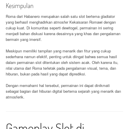
Kesimpulan
Roma dari Habanero merupakan salah satu slot bertema gladiator
yang berhasil menghadirkan atmosfer Kekaisaran Romawi dengan
cukup kuat. Di komunitas seperti dewitogel, permainan ini sering
menjadi bahan diskusi karena desainnya yang khas dan pengalaman
bermain yang imersif.
Meskipun memiliki tampilan yang menarik dan fitur yang cukup
sederhana namun efektif, penting untuk diingat bahwa semua hasil
dalam permainan slot ditentukan oleh sistem acak. Oleh karena itu,
nilai utama dari Roma terletak pada pengalaman visual, tema, dan
hiburan, bukan pada hasil yang dapat diprediksi.
Dengan memahami hal tersebut, permainan ini dapat dinikmati
sebagai bagian dari hiburan digital bertema sejarah yang menarik dan
atmosferik.
Gameplay Slot di