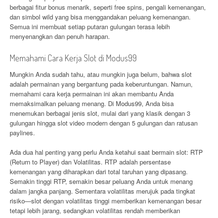
berbagai fitur bonus menarik, seperti free spins, pengali kemenangan,
dan simbol wild yang bisa menggandakan peluang kemenangan.
Semua ini membuat setiap putaran gulungan terasa lebih
menyenangkan dan penuh harapan.
Memahami Cara Kerja Slot di Modus99
Mungkin Anda sudah tahu, atau mungkin juga belum, bahwa slot
adalah permainan yang bergantung pada keberuntungan. Namun,
memahami cara kerja permainan ini akan membantu Anda
memaksimalkan peluang menang. Di Modus99, Anda bisa
menemukan berbagai jenis slot, mulai dari yang klasik dengan 3
gulungan hingga slot video modern dengan 5 gulungan dan ratusan
paylines.
Ada dua hal penting yang perlu Anda ketahui saat bermain slot: RTP
(Return to Player) dan Volatilitas. RTP adalah persentase
kemenangan yang diharapkan dari total taruhan yang dipasang.
Semakin tinggi RTP, semakin besar peluang Anda untuk menang
dalam jangka panjang. Sementara volatilitas merujuk pada tingkat
risiko—slot dengan volatilitas tinggi memberikan kemenangan besar
tetapi lebih jarang, sedangkan volatilitas rendah memberikan