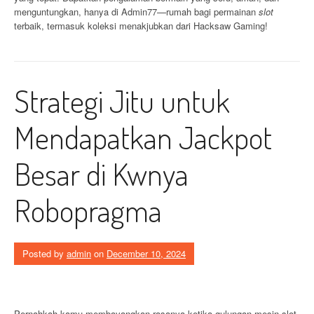
menguntungkan, hanya di Admin77—rumah bagi permainan
slot
terbaik, termasuk koleksi menakjubkan dari Hacksaw Gaming!
Strategi Jitu untuk
Mendapatkan Jackpot
Besar di Kwnya
Robopragma
Posted by
admin
on
December 10, 2024
Pernahkah kamu membayangkan rasanya ketika gulungan mesin slot