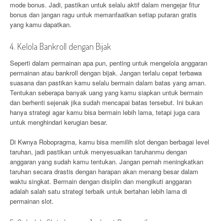
mode bonus. Jadi, pastikan untuk selalu aktif dalam mengejar fitur
bonus dan jangan ragu untuk memanfaatkan setiap putaran gratis
yang kamu dapatkan.
4. Kelola Bankroll dengan Bijak
Seperti dalam permainan apa pun, penting untuk mengelola anggaran
permainan atau bankroll dengan bijak. Jangan terlalu cepat terbawa
suasana dan pastikan kamu selalu bermain dalam batas yang aman.
Tentukan seberapa banyak uang yang kamu siapkan untuk bermain
dan berhenti sejenak jika sudah mencapai batas tersebut. Ini bukan
hanya strategi agar kamu bisa bermain lebih lama, tetapi juga cara
untuk menghindari kerugian besar.
Di Kwnya Robopragma, kamu bisa memilih slot dengan berbagai level
taruhan, jadi pastikan untuk menyesuaikan taruhanmu dengan
anggaran yang sudah kamu tentukan. Jangan pernah meningkatkan
taruhan secara drastis dengan harapan akan menang besar dalam
waktu singkat. Bermain dengan disiplin dan mengikuti anggaran
adalah salah satu strategi terbaik untuk bertahan lebih lama di
permainan slot.