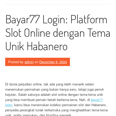
Bayar77 Login: Platform
Slot Online dengan Tema
Unik Habanero
Posted by
admin
on
December 9, 2024
Di dunia perjudian online, tak ada yang lebih menarik selain
menemukan permainan yang bukan hanya seru, tetapi juga penuh
kejutan. Salah satunya adalah slot online dengan tema-tema unik
yang bisa membuat pemain betah berlama-lama. Nah, di
bayar77
login
, kamu bisa menemukan koleksi permainan slot dari Habanero,
penyedia perangkat lunak terkemuka yang menghadirkan tema-tema
unik, grafis memukau, dan fitur-fitur menarik.