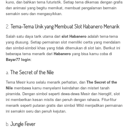
kuno, dan bahkan tema futuristik. Setiap tema dikemas dengan grafis
dan animasi yang begitu memikat, membuat pengalaman bermain
semakin seru dan mengasyikkan.
2.
Tema-Tema Unik yang Membuat Slot Habanero Menarik
Salah satu daya tarik utama dari
slot Habanero
adalah tema-tema
yang diusung. Setiap permainan slot memiliki cerita yang mendalam
dan simbol-simbol khas yang tidak ditemukan di slot lain. Berikut ini
beberapa tema menarik dari
Habanero
yang bisa kamu coba di
Bayar77 login
:
a.
The Secret of the Nile
Tema Mesir kuno selalu menarik perhatian, dan
The Secret of the
Nile
membawa kamu menyelami keindahan dan misteri tanah
piramida. Dengan simbol seperti dewa-dewa Mesir dan hieroglif, slot
ini memberikan kesan mistis dan penuh dengan rahasia. Fitur-fitur
menarik seperti putaran gratis dan simbol Wild menjadikan permainan
ini semakin seru dan penuh kejutan.
b.
Jungle Fever