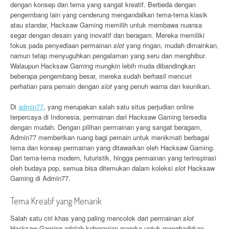
dengan konsep dan tema yang sangat kreatif. Berbeda dengan
pengembang lain yang cenderung mengandalkan tema-tema klasik
atau standar, Hacksaw Gaming memilih untuk membawa nuansa
segar dengan desain yang inovatif dan beragam. Mereka memiliki
fokus pada penyediaan permainan
slot
yang ringan, mudah dimainkan,
namun tetap menyuguhkan pengalaman yang seru dan menghibur.
Walaupun Hacksaw Gaming mungkin lebih muda dibandingkan
beberapa pengembang besar, mereka sudah berhasil mencuri
perhatian para pemain dengan
slot
yang penuh warna dan keunikan.
Di
admin77
, yang merupakan salah satu situs perjudian online
terpercaya di Indonesia, permainan dari Hacksaw Gaming tersedia
dengan mudah. Dengan pilihan permainan yang sangat beragam,
Admin77 memberikan ruang bagi pemain untuk menikmati berbagai
tema dan konsep permainan yang ditawarkan oleh Hacksaw Gaming.
Dari tema-tema modern, futuristik, hingga permainan yang terinspirasi
oleh budaya pop, semua bisa ditemukan dalam koleksi
slot
Hacksaw
Gaming di Admin77.
Tema Kreatif yang Menarik
Salah satu ciri khas yang paling mencolok dari permainan
slot
Hacksaw Gaming adalah keberanian mereka untuk menghadirkan