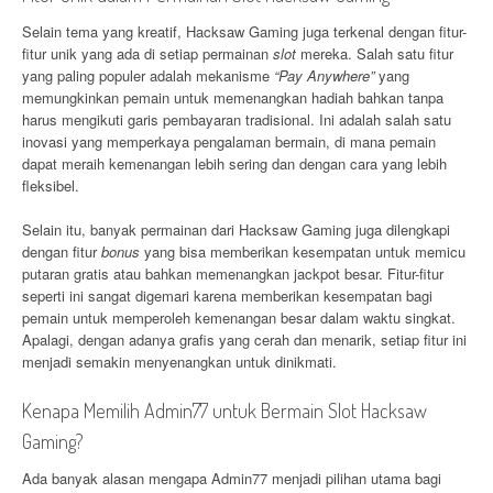
Selain tema yang kreatif, Hacksaw Gaming juga terkenal dengan fitur-
fitur unik yang ada di setiap permainan
slot
mereka. Salah satu fitur
yang paling populer adalah mekanisme
“Pay Anywhere”
yang
memungkinkan pemain untuk memenangkan hadiah bahkan tanpa
harus mengikuti garis pembayaran tradisional. Ini adalah salah satu
inovasi yang memperkaya pengalaman bermain, di mana pemain
dapat meraih kemenangan lebih sering dan dengan cara yang lebih
fleksibel.
Selain itu, banyak permainan dari Hacksaw Gaming juga dilengkapi
dengan fitur
bonus
yang bisa memberikan kesempatan untuk memicu
putaran gratis atau bahkan memenangkan jackpot besar. Fitur-fitur
seperti ini sangat digemari karena memberikan kesempatan bagi
pemain untuk memperoleh kemenangan besar dalam waktu singkat.
Apalagi, dengan adanya grafis yang cerah dan menarik, setiap fitur ini
menjadi semakin menyenangkan untuk dinikmati.
Kenapa Memilih Admin77 untuk Bermain Slot Hacksaw
Gaming?
Ada banyak alasan mengapa Admin77 menjadi pilihan utama bagi