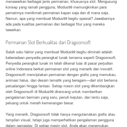
menawarkan berbagai jenis permainan, khususnya slot. Mengusung
konsep yang ramah pengguna, Modus99 memungkinkan para
pemainnya menikmati permainan kapan saja dan di mana saja.
Namun, apa yang membuat Modus99 begitu spesial? Jawabannya
ada pada kualitas permainan dan berbagai fitur yang mereka
tawarkan.
Permainan Slot Berkualitas dari Dragoonsoft
Salah satu faktor yang membuat Modus99 begitu diminati adalah
keberadaan penyedia perangkat lunak ternama seperti Dragoonsoft.
Penyedia perangkat lunak ini telah dikenal luas di pasar perjudian
online Indonesia berkat permainan slot yang menarik dan inovatif.
Dragoonsoft menciptakan permainan dengan grafis yang memukau,
animasi halus, dan desain tematik yang beragam—dari slot bertema
petualangan hingga fantasi. Setiap mesin slot yang dikembangkan
oleh Dragoonsoft di Modus99 dirancang untuk memberikan
pengalaman bermain yang seru, penuh kejutan, dan tentu saja,
peluang untuk meraih kemenangan besar.
Yang menarik, Dragoonsoft tidak hanya mengutamakan grafis atau
tampilan visual, tetapi juga memperhatikan pengalaman pengguna
dalam gameplay. Di setiap mesin slot, Anda akan menemukan