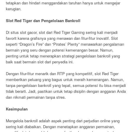
tetapkan dan hindari menggandakan taruhan hanya untuk mengejar
kerugian.
Slot Red Tiger dan Pengelolaan Bankroll
Di situs slot gacor, slot dari Red Tiger Gaming sering kali menjadi
favorit karena grafisnya yang menawan dan fitur-fitur inovatif. Slot
seperti “Dragon’s Fire” dan “Pirates’ Plenty” menawarkan pengalaman
bermain yang seru dengan potensi kemenangan besar. Namun,
penting untuk tetap menerapkan strategi pengelolaan bankroll yang
baik saat bermain slot dari penyedia ini.
Dengan fitur-fitur menarik dan RTP yang kompetitif, slot Red Tiger
memberikan peluang yang bagus untuk meraih kemenangan. Namun,
tanpa pengelolaan bankroll yang tepat, semua potensi itu bisa menjadi
tidak berarti. Jadi, pastikan untuk tetap disiplin dengan anggaran Anda
dan nikmati permainan tanpa stres.
Kesimpulan
Mengelola bankroll adalah aspek penting dari perjudian online yang
sering kali diabaikan. Dengan menetapkan anggaran permainan,