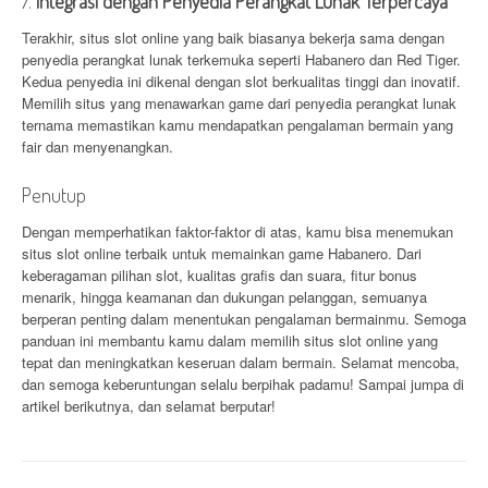
7.
Integrasi dengan Penyedia Perangkat Lunak Terpercaya
Terakhir, situs slot online yang baik biasanya bekerja sama dengan
penyedia perangkat lunak terkemuka seperti Habanero dan Red Tiger.
Kedua penyedia ini dikenal dengan slot berkualitas tinggi dan inovatif.
Memilih situs yang menawarkan game dari penyedia perangkat lunak
ternama memastikan kamu mendapatkan pengalaman bermain yang
fair dan menyenangkan.
Penutup
Dengan memperhatikan faktor-faktor di atas, kamu bisa menemukan
situs slot online terbaik untuk memainkan game Habanero. Dari
keberagaman pilihan slot, kualitas grafis dan suara, fitur bonus
menarik, hingga keamanan dan dukungan pelanggan, semuanya
berperan penting dalam menentukan pengalaman bermainmu. Semoga
panduan ini membantu kamu dalam memilih situs slot online yang
tepat dan meningkatkan keseruan dalam bermain. Selamat mencoba,
dan semoga keberuntungan selalu berpihak padamu! Sampai jumpa di
artikel berikutnya, dan selamat berputar!