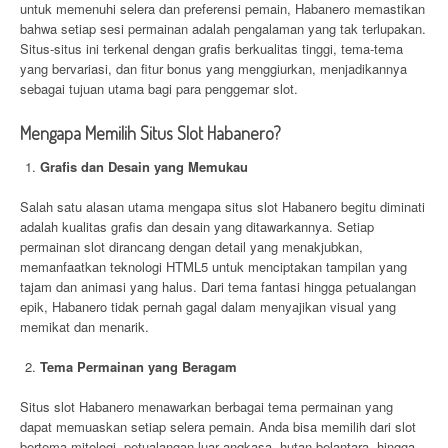
untuk memenuhi selera dan preferensi pemain, Habanero memastikan
bahwa setiap sesi permainan adalah pengalaman yang tak terlupakan.
Situs-situs ini terkenal dengan grafis berkualitas tinggi, tema-tema
yang bervariasi, dan fitur bonus yang menggiurkan, menjadikannya
sebagai tujuan utama bagi para penggemar slot.
Mengapa Memilih Situs Slot Habanero?
Grafis dan Desain yang Memukau
Salah satu alasan utama mengapa situs slot Habanero begitu diminati
adalah kualitas grafis dan desain yang ditawarkannya. Setiap
permainan slot dirancang dengan detail yang menakjubkan,
memanfaatkan teknologi HTML5 untuk menciptakan tampilan yang
tajam dan animasi yang halus. Dari tema fantasi hingga petualangan
epik, Habanero tidak pernah gagal dalam menyajikan visual yang
memikat dan menarik.
Tema Permainan yang Beragam
Situs slot Habanero menawarkan berbagai tema permainan yang
dapat memuaskan setiap selera pemain. Anda bisa memilih dari slot
bertema mitologi, petualangan luar angkasa, hutan belantara, hingga