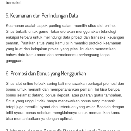
transaksi.
5.
Keamanan dan Perlindungan Data
Keamanan adalah aspek penting dalam memilih situs slot online.
Situs terbaik untuk game Habanero akan menggunakan teknologi
enkripsi terbaru untuk melindungi data pribadi dan transaksi keuangan
pemain. Pastikan situs yang kamu pilih memiliki protokol keamanan
yang kuat dan kebijakan privasi yang jelas. Ini akan memastikan
bahwa data kamu aman dan permainanmu berlangsung tanpa
gangguan.
6.
Promosi dan Bonus yang Menggiurkan
Situs slot online terbaik sering kali menawarkan berbagai promosi dan
bonus untuk menarik dan mempertahankan pemain. Ini bisa berupa
bonus selamat datang, bonus deposit, atau putaran gratis tambahan.
Situs yang unggul tidak hanya menawarkan bonus yang menarik
tetapi juga memiliki syarat dan ketentuan yang wajar. Bacalah dengan
teliti syarat bonus sebelum mengklaimnya untuk memastikan kamu
bisa memanfaatkannya dengan optimal.