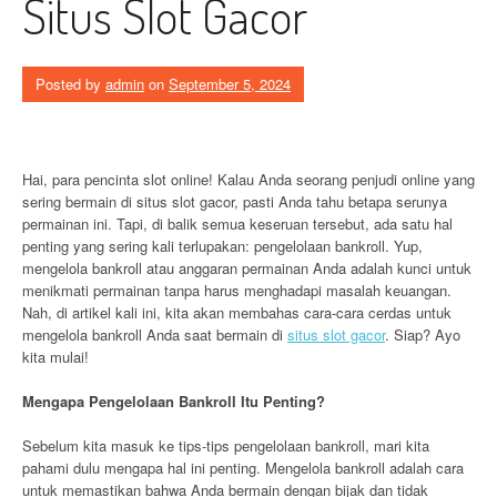
Situs Slot Gacor
Posted by
admin
on
September 5, 2024
Hai, para pencinta slot online! Kalau Anda seorang penjudi online yang
sering bermain di situs slot gacor, pasti Anda tahu betapa serunya
permainan ini. Tapi, di balik semua keseruan tersebut, ada satu hal
penting yang sering kali terlupakan: pengelolaan bankroll. Yup,
mengelola bankroll atau anggaran permainan Anda adalah kunci untuk
menikmati permainan tanpa harus menghadapi masalah keuangan.
Nah, di artikel kali ini, kita akan membahas cara-cara cerdas untuk
mengelola bankroll Anda saat bermain di
situs slot gacor
. Siap? Ayo
kita mulai!
Mengapa Pengelolaan Bankroll Itu Penting?
Sebelum kita masuk ke tips-tips pengelolaan bankroll, mari kita
pahami dulu mengapa hal ini penting. Mengelola bankroll adalah cara
untuk memastikan bahwa Anda bermain dengan bijak dan tidak