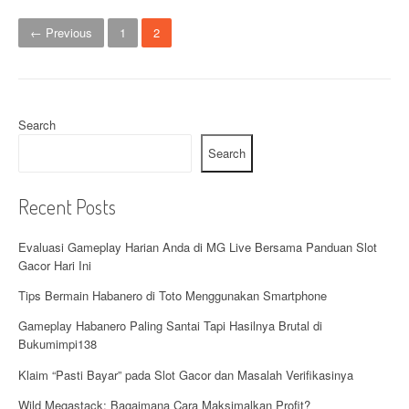
P
← Previous
1
2
o
s
t
Search
s
Search
n
Recent Posts
a
v
Evaluasi Gameplay Harian Anda di MG Live Bersama Panduan Slot
Gacor Hari Ini
i
Tips Bermain Habanero di Toto Menggunakan Smartphone
g
Gameplay Habanero Paling Santai Tapi Hasilnya Brutal di
a
Bukumimpi138
t
Klaim “Pasti Bayar” pada Slot Gacor dan Masalah Verifikasinya
Wild Megastack: Bagaimana Cara Maksimalkan Profit?