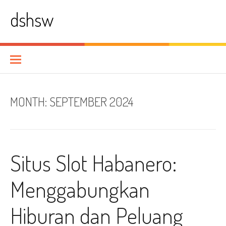
Skip
dshsw
to
content
MONTH:
SEPTEMBER 2024
Situs Slot Habanero:
Menggabungkan
Hiburan dan Peluang