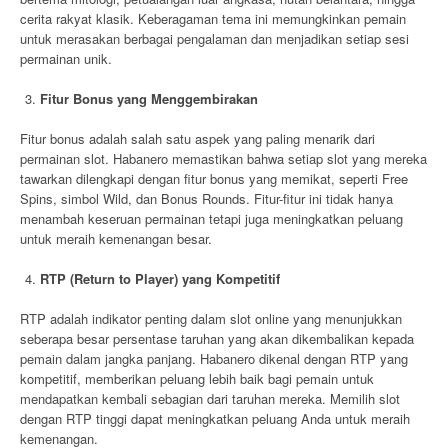
cerita rakyat klasik. Keberagaman tema ini memungkinkan pemain
untuk merasakan berbagai pengalaman dan menjadikan setiap sesi
permainan unik.
Fitur Bonus yang Menggembirakan
Fitur bonus adalah salah satu aspek yang paling menarik dari
permainan slot. Habanero memastikan bahwa setiap slot yang mereka
tawarkan dilengkapi dengan fitur bonus yang memikat, seperti Free
Spins, simbol Wild, dan Bonus Rounds. Fitur-fitur ini tidak hanya
menambah keseruan permainan tetapi juga meningkatkan peluang
untuk meraih kemenangan besar.
RTP (Return to Player) yang Kompetitif
RTP adalah indikator penting dalam slot online yang menunjukkan
seberapa besar persentase taruhan yang akan dikembalikan kepada
pemain dalam jangka panjang. Habanero dikenal dengan RTP yang
kompetitif, memberikan peluang lebih baik bagi pemain untuk
mendapatkan kembali sebagian dari taruhan mereka. Memilih slot
dengan RTP tinggi dapat meningkatkan peluang Anda untuk meraih
kemenangan.