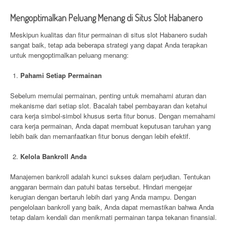
Mengoptimalkan Peluang Menang di Situs Slot Habanero
Meskipun kualitas dan fitur permainan di situs slot Habanero sudah
sangat baik, tetap ada beberapa strategi yang dapat Anda terapkan
untuk mengoptimalkan peluang menang:
Pahami Setiap Permainan
Sebelum memulai permainan, penting untuk memahami aturan dan
mekanisme dari setiap slot. Bacalah tabel pembayaran dan ketahui
cara kerja simbol-simbol khusus serta fitur bonus. Dengan memahami
cara kerja permainan, Anda dapat membuat keputusan taruhan yang
lebih baik dan memanfaatkan fitur bonus dengan lebih efektif.
Kelola Bankroll Anda
Manajemen bankroll adalah kunci sukses dalam perjudian. Tentukan
anggaran bermain dan patuhi batas tersebut. Hindari mengejar
kerugian dengan bertaruh lebih dari yang Anda mampu. Dengan
pengelolaan bankroll yang baik, Anda dapat memastikan bahwa Anda
tetap dalam kendali dan menikmati permainan tanpa tekanan finansial.