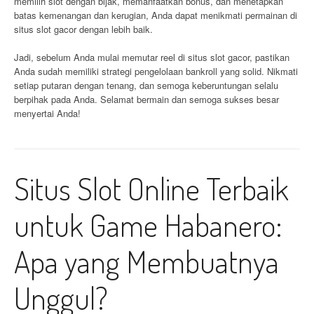
memilih slot dengan bijak, memanfaatkan bonus, dan menetapkan
batas kemenangan dan kerugian, Anda dapat menikmati permainan di
situs slot gacor dengan lebih baik.
Jadi, sebelum Anda mulai memutar reel di situs slot gacor, pastikan
Anda sudah memiliki strategi pengelolaan bankroll yang solid. Nikmati
setiap putaran dengan tenang, dan semoga keberuntungan selalu
berpihak pada Anda. Selamat bermain dan semoga sukses besar
menyertai Anda!
Situs Slot Online Terbaik
untuk Game Habanero:
Apa yang Membuatnya
Unggul?