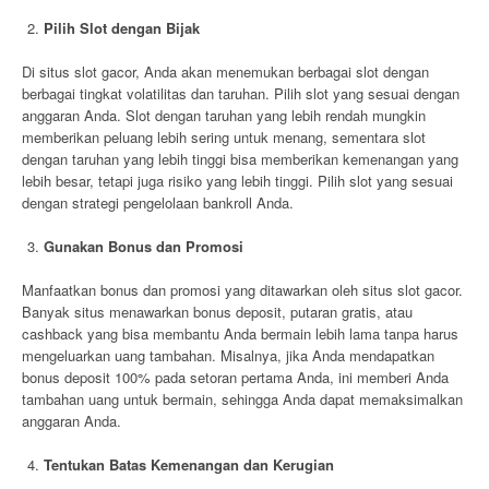
Pilih Slot dengan Bijak
Di situs slot gacor, Anda akan menemukan berbagai slot dengan
berbagai tingkat volatilitas dan taruhan. Pilih slot yang sesuai dengan
anggaran Anda. Slot dengan taruhan yang lebih rendah mungkin
memberikan peluang lebih sering untuk menang, sementara slot
dengan taruhan yang lebih tinggi bisa memberikan kemenangan yang
lebih besar, tetapi juga risiko yang lebih tinggi. Pilih slot yang sesuai
dengan strategi pengelolaan bankroll Anda.
Gunakan Bonus dan Promosi
Manfaatkan bonus dan promosi yang ditawarkan oleh situs slot gacor.
Banyak situs menawarkan bonus deposit, putaran gratis, atau
cashback yang bisa membantu Anda bermain lebih lama tanpa harus
mengeluarkan uang tambahan. Misalnya, jika Anda mendapatkan
bonus deposit 100% pada setoran pertama Anda, ini memberi Anda
tambahan uang untuk bermain, sehingga Anda dapat memaksimalkan
anggaran Anda.
Tentukan Batas Kemenangan dan Kerugian