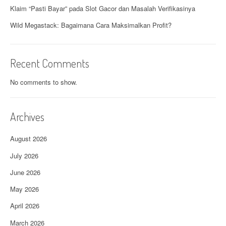
n
Klaim “Pasti Bayar” pada Slot Gacor dan Masalah Verifikasinya
Wild Megastack: Bagaimana Cara Maksimalkan Profit?
Recent Comments
No comments to show.
Archives
August 2026
July 2026
June 2026
May 2026
April 2026
March 2026