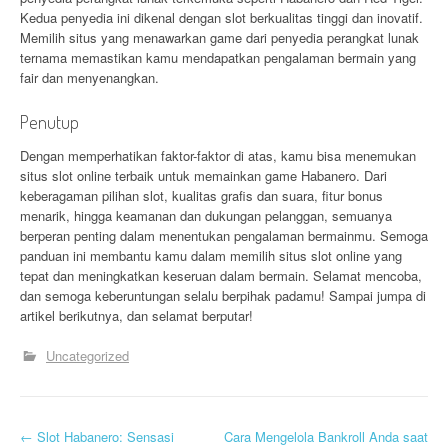
Kedua penyedia ini dikenal dengan slot berkualitas tinggi dan inovatif.
Memilih situs yang menawarkan game dari penyedia perangkat lunak
ternama memastikan kamu mendapatkan pengalaman bermain yang
fair dan menyenangkan.
Penutup
Dengan memperhatikan faktor-faktor di atas, kamu bisa menemukan
situs slot online terbaik untuk memainkan game Habanero. Dari
keberagaman pilihan slot, kualitas grafis dan suara, fitur bonus
menarik, hingga keamanan dan dukungan pelanggan, semuanya
berperan penting dalam menentukan pengalaman bermainmu. Semoga
panduan ini membantu kamu dalam memilih situs slot online yang
tepat dan meningkatkan keseruan dalam bermain. Selamat mencoba,
dan semoga keberuntungan selalu berpihak padamu! Sampai jumpa di
artikel berikutnya, dan selamat berputar!
Uncategorized
P
←
Slot Habanero: Sensasi
Cara Mengelola Bankroll Anda saat