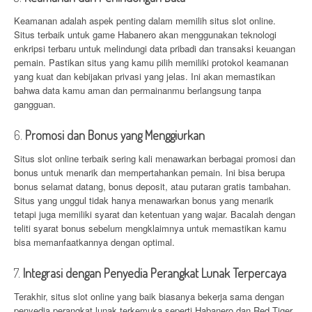
Keamanan adalah aspek penting dalam memilih situs slot online.
Situs terbaik untuk game Habanero akan menggunakan teknologi
enkripsi terbaru untuk melindungi data pribadi dan transaksi keuangan
pemain. Pastikan situs yang kamu pilih memiliki protokol keamanan
yang kuat dan kebijakan privasi yang jelas. Ini akan memastikan
bahwa data kamu aman dan permainanmu berlangsung tanpa
gangguan.
6.
Promosi dan Bonus yang Menggiurkan
Situs slot online terbaik sering kali menawarkan berbagai promosi dan
bonus untuk menarik dan mempertahankan pemain. Ini bisa berupa
bonus selamat datang, bonus deposit, atau putaran gratis tambahan.
Situs yang unggul tidak hanya menawarkan bonus yang menarik
tetapi juga memiliki syarat dan ketentuan yang wajar. Bacalah dengan
teliti syarat bonus sebelum mengklaimnya untuk memastikan kamu
bisa memanfaatkannya dengan optimal.
7.
Integrasi dengan Penyedia Perangkat Lunak Terpercaya
Terakhir, situs slot online yang baik biasanya bekerja sama dengan
penyedia perangkat lunak terkemuka seperti Habanero dan Red Tiger.