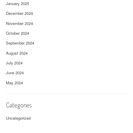
January 2025
December 2024
November 2024
October 2024
September 2024
August 2024
July 2024
June 2024
May 2024
Categories
Uncategorized