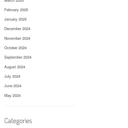
March 2025
February 2025
January 2025
December 2024
November 2024
October 2024
September 2024
August 2024
July 2024
June 2024
May 2024
Categories