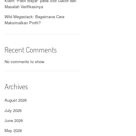
Klaim “Pasti Bayar” pada Slot Gacor dan
Masalah Verifikasinya
Wild Megastack: Bagaimana Cara
Maksimalkan Profit?
Recent Comments
No comments to show.
Archives
August 2026
July 2026
June 2026
May 2026