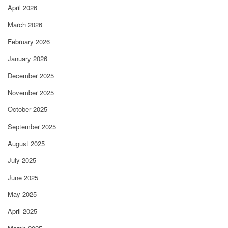
April 2026
March 2026
February 2026
January 2026
December 2025
November 2025
October 2025
September 2025
August 2025
July 2025
June 2025
May 2025
April 2025