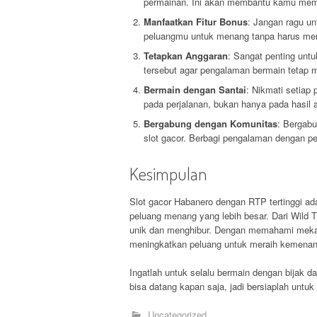
permainan. Ini akan membantu kamu mem
Manfaatkan Fitur Bonus
: Jangan ragu un
peluangmu untuk menang tanpa harus men
Tetapkan Anggaran
: Sangat penting unt
tersebut agar pengalaman bermain tetap
Bermain dengan Santai
: Nikmati setiap 
pada perjalanan, bukan hanya pada hasil a
Bergabung dengan Komunitas
: Bergab
slot gacor. Berbagi pengalaman dengan p
Kesimpulan
Slot gacor Habanero dengan RTP tertinggi ad
peluang menang yang lebih besar. Dari Wild
unik dan menghibur. Dengan memahami meka
meningkatkan peluang untuk meraih kemena
Ingatlah untuk selalu bermain dengan bijak 
bisa datang kapan saja, jadi bersiaplah unt
Uncategorized