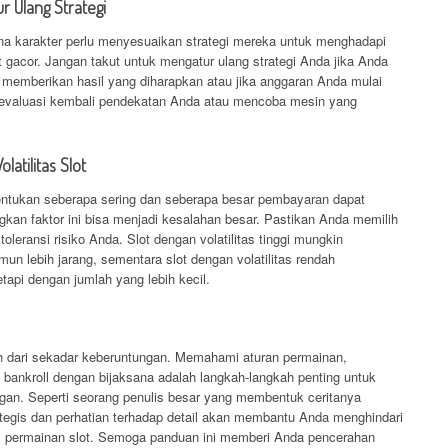
 Ulang Strategi
mana karakter perlu menyesuaikan strategi mereka untuk menghadapi
t gacor. Jangan takut untuk mengatur ulang strategi Anda jika Anda
k memberikan hasil yang diharapkan atau jika anggaran Anda mulai
evaluasi kembali pendekatan Anda atau mencoba mesin yang
atilitas Slot
enentukan seberapa sering dan seberapa besar pembayaran dapat
ngkan faktor ini bisa menjadi kesalahan besar. Pastikan Anda memilih
leransi risiko Anda. Slot dengan volatilitas tinggi mungkin
n lebih jarang, sementara slot dengan volatilitas rendah
api dengan jumlah yang lebih kecil.
ih dari sekadar keberuntungan. Memahami aturan permainan,
bankroll dengan bijaksana adalah langkah-langkah penting untuk
an. Seperti seorang penulis besar yang membentuk ceritanya
tegis dan perhatian terhadap detail akan membantu Anda menghindari
 permainan slot. Semoga panduan ini memberi Anda pencerahan