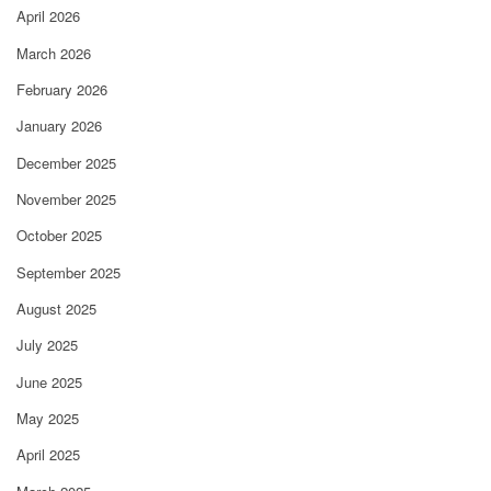
April 2026
March 2026
February 2026
January 2026
December 2025
November 2025
October 2025
September 2025
August 2025
July 2025
June 2025
May 2025
April 2025