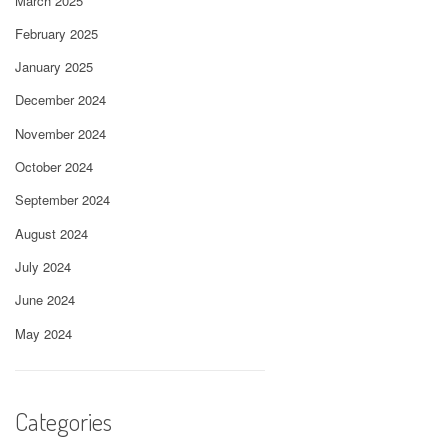
March 2025
February 2025
January 2025
December 2024
November 2024
October 2024
September 2024
August 2024
July 2024
June 2024
May 2024
Categories