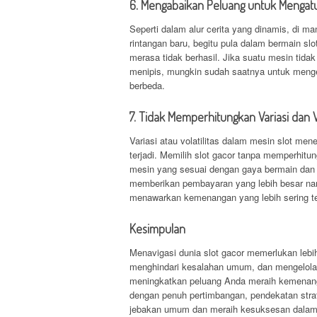
6. Mengabaikan Peluang untuk Mengatur
Seperti dalam alur cerita yang dinamis, di 
rintangan baru, begitu pula dalam bermain slo
merasa tidak berhasil. Jika suatu mesin tida
menipis, mungkin sudah saatnya untuk meng
berbeda.
7. Tidak Memperhitungkan Variasi dan Vol
Variasi atau volatilitas dalam mesin slot m
terjadi. Memilih slot gacor tanpa memperhitu
mesin yang sesuai dengan gaya bermain dan to
memberikan pembayaran yang lebih besar namu
menawarkan kemenangan yang lebih sering tet
Kesimpulan
Menavigasi dunia slot gacor memerlukan leb
menghindari kesalahan umum, dan mengelola 
meningkatkan peluang Anda meraih kemenang
dengan penuh pertimbangan, pendekatan stra
jebakan umum dan meraih kesuksesan dalam