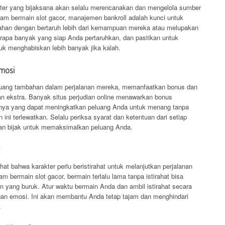
akter yang bijaksana akan selalu merencanakan dan mengelola sumber
lam bermain slot gacor, manajemen bankroll adalah kunci untuk
han dengan bertaruh lebih dari kemampuan mereka atau melupakan
rapa banyak yang siap Anda pertaruhkan, dan pastikan untuk
uk menghabiskan lebih banyak jika kalah.
mosi
luang tambahan dalam perjalanan mereka, memanfaatkan bonus dan
an ekstra. Banyak situs perjudian online menawarkan bonus
ainnya yang dapat meningkatkan peluang Anda untuk menang tanpa
i terlewatkan. Selalu periksa syarat dan ketentuan dari setiap
an bijak untuk memaksimalkan peluang Anda.
ihat bahwa karakter perlu beristirahat untuk melanjutkan perjalanan
m bermain slot gacor, bermain terlalu lama tanpa istirahat bisa
yang buruk. Atur waktu bermain Anda dan ambil istirahat secara
an emosi. Ini akan membantu Anda tetap tajam dan menghindari
.