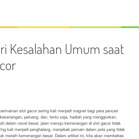
ri Kesalahan Umum saat
cor
permainan slot gacor sering kali menjadi magnet bagi para pencari
kesenangan, peluang, dan, tentu saja, hadiah yang menggiurkan.
oh dalam novel besar, jalan menuju kemenangan di slot gacor tidak
ing kali menjadi penghalang, menjebak pemain dalam pola yang tidak
uk meraih kemenangan besar. Dalam artikel ini, kita akan membahas