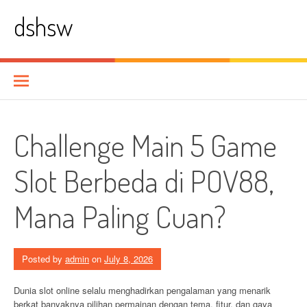
Skip
dshsw
to
content
Challenge Main 5 Game
Slot Berbeda di POV88,
Mana Paling Cuan?
Posted by
admin
on
July 8, 2026
Dunia slot online selalu menghadirkan pengalaman yang menarik
berkat banyaknya pilihan permainan dengan tema, fitur, dan gaya