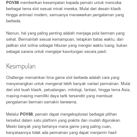
POV88
memberikan kesempatan kepada pemain untuk mencoba
berbagai tema slot sesuai minat mereka. Mulai dari desain klasik
hingga animasi modern, semuanya menawarkan pengalaman yang
berbeda.
Namun, hal yang paling penting adalah menjaga pola bermain yang
sehat. Bermainlah sesuai kemampuan, tetapkan batas waktu, dan
jadikan slot online sebagai hiburan yang mengisi waktu luang, bukan
sebagai sarana untuk mengejar keuntungan secara pasti.
Kesimpulan
Challenge memainkan lima game slot berbeda adalah cara yang
menyenangkan untuk mengenal lebih banyak variasi permainan. Mulai
dari slot buah klasik, petualangan, mitologi, fantasi, hingga tema Asia,
masing-masing memiliki daya tarik tersendiri yang membuat
pengalaman bermain semakin berwarna.
Melalui
POV88
, pemain dapat mengeksplorasi berbagai pilihan
tersebut dalam satu platform yang praktis dan mudah digunakan.
Meski banyak yang bertanya mana game yang paling cuan,
kenyataannya tidak ada permainan yang dapat menjamin hasil