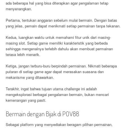
ada beberapa hal yang bisa diterapkan agar pengalaman tetap
menyenangkan.
Pertama, tentukan anggaran sebelum mulai bermain. Dengan batas
yang jelas, pemain dapat menikmati setiap permainan tanpa tekanan.
Kedua, luangkan waktu untuk memahami fitur unik dari masing-
masing slot. Setiap game memiliki karakteristik yang berbeda
sehingga mengenalnya terlebih dahulu akan membuat permainan
terasa lebih menarik.
Ketiga, jangan terburu-buru berpindah permainan. Nikmati beberapa
putaran di setiap game agar dapat merasakan suasana dan
mekanisme yang ditawarkan.
Terakhir, ingat bahwa tujuan utama challenge ini adalah
mengeksplorasi berbagai pengalaman bermain, bukan mencari
kemenangan yang pasti.
Bermain dengan Bijak di POV88
Sebagai platform yang menyediakan beragam pilihan permainan,