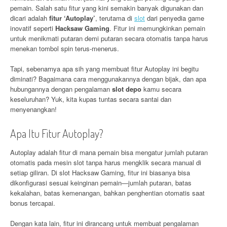
pemain. Salah satu fitur yang kini semakin banyak digunakan dan
dicari adalah
fitur ‘Autoplay’
, terutama di
slot
dari penyedia game
inovatif seperti
Hacksaw Gaming
. Fitur ini memungkinkan pemain
untuk menikmati putaran demi putaran secara otomatis tanpa harus
menekan tombol spin terus-menerus.
Tapi, sebenarnya apa sih yang membuat fitur Autoplay ini begitu
diminati? Bagaimana cara menggunakannya dengan bijak, dan apa
hubungannya dengan pengalaman
slot depo
kamu secara
keseluruhan? Yuk, kita kupas tuntas secara santai dan
menyenangkan!
Apa Itu Fitur Autoplay?
Autoplay adalah fitur di mana pemain bisa mengatur jumlah putaran
otomatis pada mesin slot tanpa harus mengklik secara manual di
setiap giliran. Di slot Hacksaw Gaming, fitur ini biasanya bisa
dikonfigurasi sesuai keinginan pemain—jumlah putaran, batas
kekalahan, batas kemenangan, bahkan penghentian otomatis saat
bonus tercapai.
Dengan kata lain, fitur ini dirancang untuk membuat pengalaman