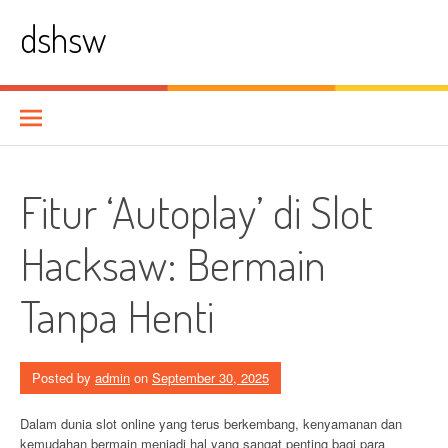
Skip
dshsw
to
content
Fitur ‘Autoplay’ di Slot
Hacksaw: Bermain
Tanpa Henti
Posted by
admin
on
September 30, 2025
Dalam dunia slot online yang terus berkembang, kenyamanan dan
kemudahan bermain menjadi hal yang sangat penting bagi para