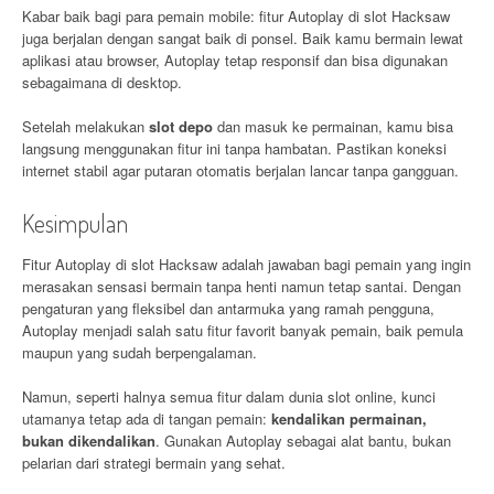
Kabar baik bagi para pemain mobile: fitur Autoplay di slot Hacksaw
juga berjalan dengan sangat baik di ponsel. Baik kamu bermain lewat
aplikasi atau browser, Autoplay tetap responsif dan bisa digunakan
sebagaimana di desktop.
Setelah melakukan
slot depo
dan masuk ke permainan, kamu bisa
langsung menggunakan fitur ini tanpa hambatan. Pastikan koneksi
internet stabil agar putaran otomatis berjalan lancar tanpa gangguan.
Kesimpulan
Fitur Autoplay di slot Hacksaw adalah jawaban bagi pemain yang ingin
merasakan sensasi bermain tanpa henti namun tetap santai. Dengan
pengaturan yang fleksibel dan antarmuka yang ramah pengguna,
Autoplay menjadi salah satu fitur favorit banyak pemain, baik pemula
maupun yang sudah berpengalaman.
Namun, seperti halnya semua fitur dalam dunia slot online, kunci
utamanya tetap ada di tangan pemain:
kendalikan permainan,
bukan dikendalikan
. Gunakan Autoplay sebagai alat bantu, bukan
pelarian dari strategi bermain yang sehat.