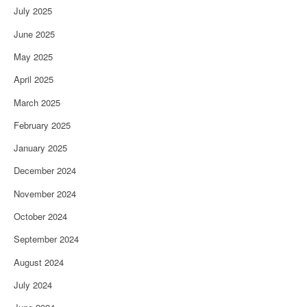
July 2025
June 2025
May 2025
April 2025
March 2025
February 2025
January 2025
December 2024
November 2024
October 2024
September 2024
August 2024
July 2024