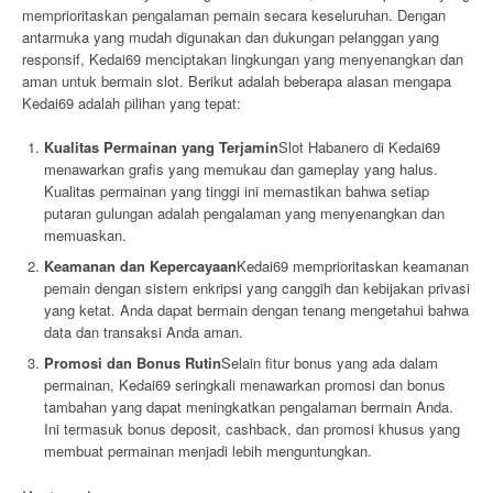
memprioritaskan pengalaman pemain secara keseluruhan. Dengan
antarmuka yang mudah digunakan dan dukungan pelanggan yang
responsif, Kedai69 menciptakan lingkungan yang menyenangkan dan
aman untuk bermain slot. Berikut adalah beberapa alasan mengapa
Kedai69 adalah pilihan yang tepat:
Kualitas Permainan yang Terjamin
Slot Habanero di Kedai69
menawarkan grafis yang memukau dan gameplay yang halus.
Kualitas permainan yang tinggi ini memastikan bahwa setiap
putaran gulungan adalah pengalaman yang menyenangkan dan
memuaskan.
Keamanan dan Kepercayaan
Kedai69 memprioritaskan keamanan
pemain dengan sistem enkripsi yang canggih dan kebijakan privasi
yang ketat. Anda dapat bermain dengan tenang mengetahui bahwa
data dan transaksi Anda aman.
Promosi dan Bonus Rutin
Selain fitur bonus yang ada dalam
permainan, Kedai69 seringkali menawarkan promosi dan bonus
tambahan yang dapat meningkatkan pengalaman bermain Anda.
Ini termasuk bonus deposit, cashback, dan promosi khusus yang
membuat permainan menjadi lebih menguntungkan.