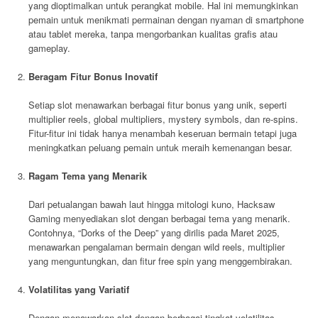
yang dioptimalkan untuk perangkat mobile. Hal ini memungkinkan
pemain untuk menikmati permainan dengan nyaman di smartphone
atau tablet mereka, tanpa mengorbankan kualitas grafis atau
gameplay.
Beragam Fitur Bonus Inovatif
Setiap slot menawarkan berbagai fitur bonus yang unik, seperti
multiplier reels, global multipliers, mystery symbols, dan re-spins.
Fitur-fitur ini tidak hanya menambah keseruan bermain tetapi juga
meningkatkan peluang pemain untuk meraih kemenangan besar.
Ragam Tema yang Menarik
Dari petualangan bawah laut hingga mitologi kuno, Hacksaw
Gaming menyediakan slot dengan berbagai tema yang menarik.
Contohnya, “Dorks of the Deep” yang dirilis pada Maret 2025,
menawarkan pengalaman bermain dengan wild reels, multiplier
yang menguntungkan, dan fitur free spin yang menggembirakan.
Volatilitas yang Variatif
Dengan menawarkan slot dengan berbagai tingkat volatilitas,