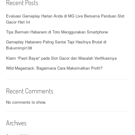
g
Recent Posts
a
Evaluasi Gameplay Harian Anda di MG Live Bersama Panduan Slot
Gacor Hari Ini
t
Tips Bermain Habanero di Toto Menggunakan Smartphone
i
Gameplay Habanero Paling Santai Tapi Hasilnya Brutal di
o
Bukumimpi138
n
Klaim “Pasti Bayar” pada Slot Gacor dan Masalah Verifikasinya
Wild Megastack: Bagaimana Cara Maksimalkan Profit?
Recent Comments
No comments to show.
Archives