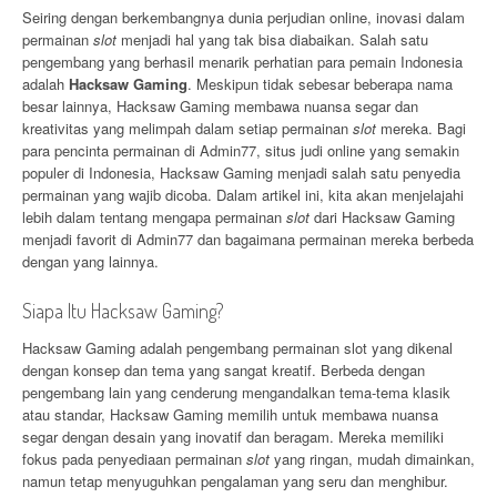
Seiring dengan berkembangnya dunia perjudian online, inovasi dalam
permainan
slot
menjadi hal yang tak bisa diabaikan. Salah satu
pengembang yang berhasil menarik perhatian para pemain Indonesia
adalah
Hacksaw Gaming
. Meskipun tidak sebesar beberapa nama
besar lainnya, Hacksaw Gaming membawa nuansa segar dan
kreativitas yang melimpah dalam setiap permainan
slot
mereka. Bagi
para pencinta permainan di Admin77, situs judi online yang semakin
populer di Indonesia, Hacksaw Gaming menjadi salah satu penyedia
permainan yang wajib dicoba. Dalam artikel ini, kita akan menjelajahi
lebih dalam tentang mengapa permainan
slot
dari Hacksaw Gaming
menjadi favorit di Admin77 dan bagaimana permainan mereka berbeda
dengan yang lainnya.
Siapa Itu Hacksaw Gaming?
Hacksaw Gaming adalah pengembang permainan slot yang dikenal
dengan konsep dan tema yang sangat kreatif. Berbeda dengan
pengembang lain yang cenderung mengandalkan tema-tema klasik
atau standar, Hacksaw Gaming memilih untuk membawa nuansa
segar dengan desain yang inovatif dan beragam. Mereka memiliki
fokus pada penyediaan permainan
slot
yang ringan, mudah dimainkan,
namun tetap menyuguhkan pengalaman yang seru dan menghibur.