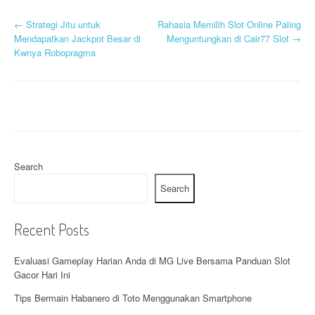
P
←
Strategi Jitu untuk
Rahasia Memilih Slot Online Paling
Mendapatkan Jackpot Besar di
Menguntungkan di Cair77 Slot
→
o
Kwnya Robopragma
s
t
n
a
Search
v
Search
i
g
Recent Posts
a
Evaluasi Gameplay Harian Anda di MG Live Bersama Panduan Slot
Gacor Hari Ini
t
Tips Bermain Habanero di Toto Menggunakan Smartphone
i