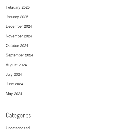
February 2025
January 2025
December 2024
November 2024
October 2024
September 2024
August 2024
July 2024
June 2024
May 2024
Categories
Uncategorized