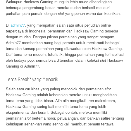
Walaupun Hacksaw Gaming mungkin lebih muda dibandingkan
beberapa pengembang besar, mereka sudah berhasil mencuri
perhatian para pemain dengan
slot
yang penuh warna dan keunikan.
Di
admin77
, yang merupakan salah satu situs perjudian online
terpercaya di Indonesia, permainan dari Hacksaw Gaming tersedia
dengan mudah. Dengan pilihan permainan yang sangat beragam,
Admin77 memberikan ruang bagi pemain untuk menikmati berbagai
tema dan konsep permainan yang ditawarkan oleh Hacksaw Gaming.
Dari tema-tema modern, futuristik, hingga permainan yang terinspirasi
oleh budaya pop, semua bisa ditemukan dalam koleksi
slot
Hacksaw
Gaming di Admin77.
Tema Kreatif yang Menarik
Salah satu ciri khas yang paling mencolok dari permainan
slot
Hacksaw Gaming adalah keberanian mereka untuk menghadirkan
tema-tema yang tidak biasa. Alih-alih mengikuti tren mainstream,
Hacksaw Gaming sering kali memilih tema-tema yang lebih
eksperimental dan berani. Sebagai contoh, mereka memiliki
permainan
slot
bertema horor, petualangan, dan bahkan satire tentang
kehidupan sehari-hari yang sering kali membuat pemain tertawa.