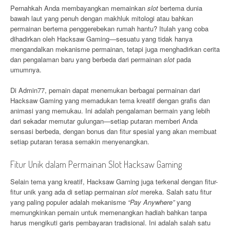
Pernahkah Anda membayangkan memainkan
slot
bertema dunia
bawah laut yang penuh dengan makhluk mitologi atau bahkan
permainan bertema penggerebekan rumah hantu? Itulah yang coba
dihadirkan oleh Hacksaw Gaming—sesuatu yang tidak hanya
mengandalkan mekanisme permainan, tetapi juga menghadirkan cerita
dan pengalaman baru yang berbeda dari permainan
slot
pada
umumnya.
Di Admin77, pemain dapat menemukan berbagai permainan dari
Hacksaw Gaming yang memadukan tema kreatif dengan grafis dan
animasi yang memukau. Ini adalah pengalaman bermain yang lebih
dari sekadar memutar gulungan—setiap putaran memberi Anda
sensasi berbeda, dengan bonus dan fitur spesial yang akan membuat
setiap putaran terasa semakin menyenangkan.
Fitur Unik dalam Permainan Slot Hacksaw Gaming
Selain tema yang kreatif, Hacksaw Gaming juga terkenal dengan fitur-
fitur unik yang ada di setiap permainan
slot
mereka. Salah satu fitur
yang paling populer adalah mekanisme
“Pay Anywhere”
yang
memungkinkan pemain untuk memenangkan hadiah bahkan tanpa
harus mengikuti garis pembayaran tradisional. Ini adalah salah satu