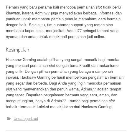
Pemain yang baru pertama kali mencoba permainan
slot
tidak perlu
khawatir, karena Admin77 juga menyediakan berbagai informasi dan
panduan untuk membantu pemain pemula memahami cara bermain
dengan baik. Selain itu, tim customer support yang ramah siap
membantu kapan saja, menjadikan Admin77 sebagai tempat yang
nyaman dan aman untuk menikmati permainan judi online.
Kesimpulan
Hacksaw Gaming adalah pilihan yang sangat menarik bagi mereka
yang mencari permainan
slot
dengan tema kreatif dan mekanisme
yang unik. Dengan pilihan permainan yang beragam dan penuh
inovasi, Hacksaw Gaming berhasil memberikan pengalaman bermain
yang segar dan berbeda. Bagi Anda yang ingin mencoba permainan
slot
yang menyenangkan dan penuh warna, Admin77 adalah tempat
yang tepat. Dapatkan pengalaman bermain yang seru, aman, dan
menguntungkan, hanya di Admin77—rumah bagi permainan
slot
terbaik, termasuk koleksi menakjubkan dari Hacksaw Gaming!
Uncategorized