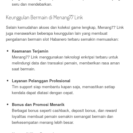
seru dan mendebarkan.
Keunggulan Bermain di Menang77 Link
Selain kemudahan akses dan koleksi game lengkap, Menang77 Link
juga menawarkan beberapa keunggulan lain yang membuat
pengalaman bermain slot Habanero terbaru semakin memuaskan:
Keamanan Terjamin
Menang77 Link menggunakan teknologi enkripsi terbaru untuk
melindungi data dan transaksi pemain, memberikan rasa aman
saat bermain.
Layanan Pelanggan Profesional
Tim support siap membantu kapan saja, memastikan setiap
kendala dapat diatasi dengan cepat.
Bonus dan Promosi Menarik
Berbagai bonus seperti cashback, deposit bonus, dan reward
loyalitas membuat pemain semakin semangat bermain dan
berkesempatan menang lebih besar.