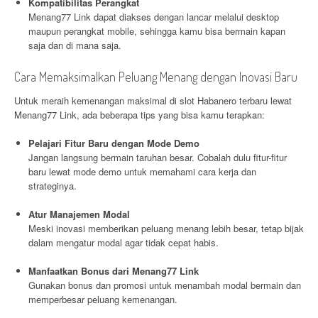
Kompatibilitas Perangkat
Menang77 Link dapat diakses dengan lancar melalui desktop
maupun perangkat mobile, sehingga kamu bisa bermain kapan
saja dan di mana saja.
Cara Memaksimalkan Peluang Menang dengan Inovasi Baru
Untuk meraih kemenangan maksimal di slot Habanero terbaru lewat
Menang77 Link, ada beberapa tips yang bisa kamu terapkan:
Pelajari Fitur Baru dengan Mode Demo
Jangan langsung bermain taruhan besar. Cobalah dulu fitur-fitur
baru lewat mode demo untuk memahami cara kerja dan
strateginya.
Atur Manajemen Modal
Meski inovasi memberikan peluang menang lebih besar, tetap bijak
dalam mengatur modal agar tidak cepat habis.
Manfaatkan Bonus dari Menang77 Link
Gunakan bonus dan promosi untuk menambah modal bermain dan
memperbesar peluang kemenangan.