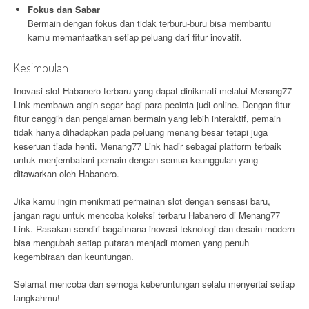
Fokus dan Sabar
Bermain dengan fokus dan tidak terburu-buru bisa membantu
kamu memanfaatkan setiap peluang dari fitur inovatif.
Kesimpulan
Inovasi slot Habanero terbaru yang dapat dinikmati melalui Menang77
Link membawa angin segar bagi para pecinta judi online. Dengan fitur-
fitur canggih dan pengalaman bermain yang lebih interaktif, pemain
tidak hanya dihadapkan pada peluang menang besar tetapi juga
keseruan tiada henti. Menang77 Link hadir sebagai platform terbaik
untuk menjembatani pemain dengan semua keunggulan yang
ditawarkan oleh Habanero.
Jika kamu ingin menikmati permainan slot dengan sensasi baru,
jangan ragu untuk mencoba koleksi terbaru Habanero di Menang77
Link. Rasakan sendiri bagaimana inovasi teknologi dan desain modern
bisa mengubah setiap putaran menjadi momen yang penuh
kegembiraan dan keuntungan.
Selamat mencoba dan semoga keberuntungan selalu menyertai setiap
langkahmu!