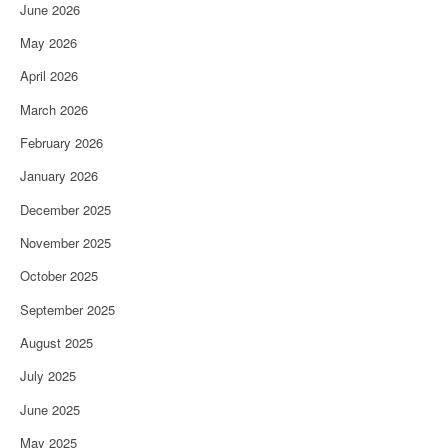
June 2026
May 2026
April 2026
March 2026
February 2026
January 2026
December 2025
November 2025
October 2025
September 2025
August 2025
July 2025
June 2025
May 2025