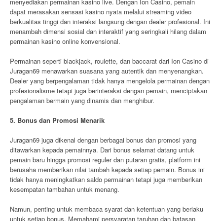
menyediakan permainan kasino live. Dengan Ion Casino, pemain
dapat merasakan sensasi kasino nyata melalui streaming video
berkualitas tinggi dan interaksi langsung dengan dealer profesional. Ini
menambah dimensi sosial dan interaktif yang seringkali hilang dalam
permainan kasino online konvensional.
Permainan seperti blackjack, roulette, dan baccarat dari Ion Casino di
Juragan69 menawarkan suasana yang autentik dan menyenangkan.
Dealer yang berpengalaman tidak hanya mengelola permainan dengan
profesionalisme tetapi juga berinteraksi dengan pemain, menciptakan
pengalaman bermain yang dinamis dan menghibur.
5. Bonus dan Promosi Menarik
Juragan69 juga dikenal dengan berbagai bonus dan promosi yang
ditawarkan kepada pemainnya. Dari bonus selamat datang untuk
pemain baru hingga promosi reguler dan putaran gratis, platform ini
berusaha memberikan nilai tambah kepada setiap pemain. Bonus ini
tidak hanya meningkatkan saldo permainan tetapi juga memberikan
kesempatan tambahan untuk menang.
Namun, penting untuk membaca syarat dan ketentuan yang berlaku
untuk setiap bonus. Memahami persyaratan taruhan dan batasan