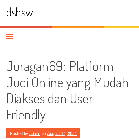
Skip
dshsw
to
content
Juragan69: Platform
Judi Online yang Mudah
Diakses dan User-
Friendly
Posted by
admin
on
August 14, 2024