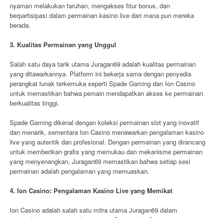
nyaman melakukan taruhan, mengakses fitur bonus, dan
berpartisipasi dalam permainan kasino live dari mana pun mereka
berada.
3. Kualitas Permainan yang Unggul
Salah satu daya tarik utama Juragan69 adalah kualitas permainan
yang ditawarkannya. Platform ini bekerja sama dengan penyedia
perangkat lunak terkemuka seperti Spade Gaming dan Ion Casino
untuk memastikan bahwa pemain mendapatkan akses ke permainan
berkualitas tinggi.
Spade Gaming dikenal dengan koleksi permainan slot yang inovatif
dan menarik, sementara Ion Casino menawarkan pengalaman kasino
live yang autentik dan profesional. Dengan permainan yang dirancang
untuk memberikan grafis yang memukau dan mekanisme permainan
yang menyenangkan, Juragan69 memastikan bahwa setiap sesi
permainan adalah pengalaman yang memuaskan.
4. Ion Casino: Pengalaman Kasino Live yang Memikat
Ion Casino adalah salah satu mitra utama Juragan69 dalam