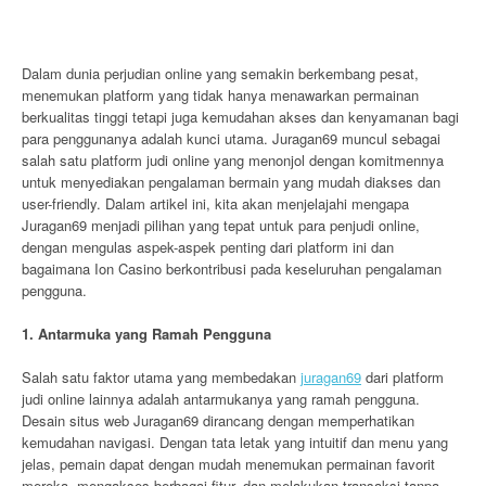
Dalam dunia perjudian online yang semakin berkembang pesat,
menemukan platform yang tidak hanya menawarkan permainan
berkualitas tinggi tetapi juga kemudahan akses dan kenyamanan bagi
para penggunanya adalah kunci utama. Juragan69 muncul sebagai
salah satu platform judi online yang menonjol dengan komitmennya
untuk menyediakan pengalaman bermain yang mudah diakses dan
user-friendly. Dalam artikel ini, kita akan menjelajahi mengapa
Juragan69 menjadi pilihan yang tepat untuk para penjudi online,
dengan mengulas aspek-aspek penting dari platform ini dan
bagaimana Ion Casino berkontribusi pada keseluruhan pengalaman
pengguna.
1. Antarmuka yang Ramah Pengguna
Salah satu faktor utama yang membedakan
juragan69
dari platform
judi online lainnya adalah antarmukanya yang ramah pengguna.
Desain situs web Juragan69 dirancang dengan memperhatikan
kemudahan navigasi. Dengan tata letak yang intuitif dan menu yang
jelas, pemain dapat dengan mudah menemukan permainan favorit
mereka, mengakses berbagai fitur, dan melakukan transaksi tanpa