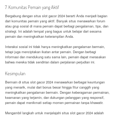
7. Komunitas Pemain yang Aktif
Bergabung dengan situs slot gacor 2024 berarti Anda menjadi bagian
dari komunitas pemain yang aktif. Banyak situs menawarkan forum
atau grup sosial di mana pemain dapat berbagi pengalaman, tips, dan
strategi. Ini adalah tempat yang bagus untuk belajar dari sesama
pemain dan meningkatkan keterampilan Anda.
Interaksi sosial ini tidak hanya meningkatkan pengalaman bermain,
tetapi juga menciptakan ikatan antar pemain. Dengan berbagi
informasi dan mendukung satu sama lain, pemain dapat merasakan
bahwa mereka tidak sendirian dalam perjalanan perjudian ini.
Kesimpulan
Bermain di situs slot gacor 2024 menawarkan berbagai keuntungan
yang menarik, mulai dari bonus besar hingga fitur canggih yang
meningkatkan pengalaman bermain. Dengan keberagaman permainan,
keamanan yang terjamin, dan dukungan pelanggan yang responsif,
pemain dapat menikmati setiap momen permainan tanpa khawatir.
Mengambil langkah untuk menjelajahi situs slot gacor 2024 adalah