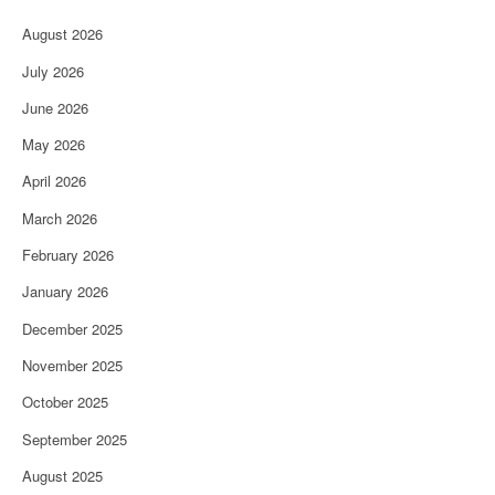
August 2026
July 2026
June 2026
May 2026
April 2026
March 2026
February 2026
January 2026
December 2025
November 2025
October 2025
September 2025
August 2025