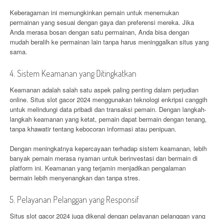
Keberagaman ini memungkinkan pemain untuk menemukan
permainan yang sesuai dengan gaya dan preferensi mereka. Jika
Anda merasa bosan dengan satu permainan, Anda bisa dengan
mudah beralih ke permainan lain tanpa harus meninggalkan situs yang
sama.
4. Sistem Keamanan yang Ditingkatkan
Keamanan adalah salah satu aspek paling penting dalam perjudian
online. Situs slot gacor 2024 menggunakan teknologi enkripsi canggih
untuk melindungi data pribadi dan transaksi pemain. Dengan langkah-
langkah keamanan yang ketat, pemain dapat bermain dengan tenang,
tanpa khawatir tentang kebocoran informasi atau penipuan.
Dengan meningkatnya kepercayaan terhadap sistem keamanan, lebih
banyak pemain merasa nyaman untuk berinvestasi dan bermain di
platform ini. Keamanan yang terjamin menjadikan pengalaman
bermain lebih menyenangkan dan tanpa stres.
5. Pelayanan Pelanggan yang Responsif
Situs slot gacor 2024 juga dikenal dengan pelayanan pelanggan yang