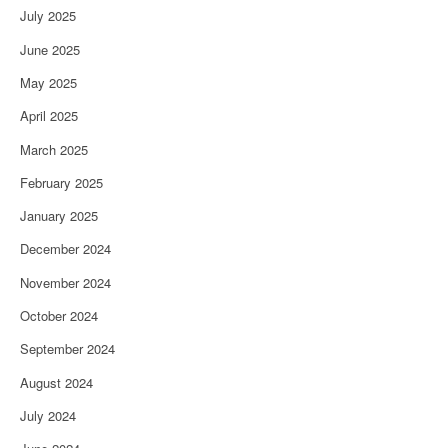
July 2025
June 2025
May 2025
April 2025
March 2025
February 2025
January 2025
December 2024
November 2024
October 2024
September 2024
August 2024
July 2024