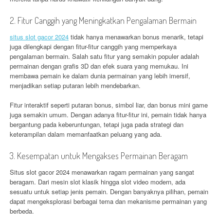
2. Fitur Canggih yang Meningkatkan Pengalaman Bermain
situs slot gacor 2024
tidak hanya menawarkan bonus menarik, tetapi
juga dilengkapi dengan fitur-fitur canggih yang memperkaya
pengalaman bermain. Salah satu fitur yang semakin populer adalah
permainan dengan grafis 3D dan efek suara yang memukau. Ini
membawa pemain ke dalam dunia permainan yang lebih imersif,
menjadikan setiap putaran lebih mendebarkan.
Fitur interaktif seperti putaran bonus, simbol liar, dan bonus mini game
juga semakin umum. Dengan adanya fitur-fitur ini, pemain tidak hanya
bergantung pada keberuntungan, tetapi juga pada strategi dan
keterampilan dalam memanfaatkan peluang yang ada.
3. Kesempatan untuk Mengakses Permainan Beragam
Situs slot gacor 2024 menawarkan ragam permainan yang sangat
beragam. Dari mesin slot klasik hingga slot video modern, ada
sesuatu untuk setiap jenis pemain. Dengan banyaknya pilihan, pemain
dapat mengeksplorasi berbagai tema dan mekanisme permainan yang
berbeda.