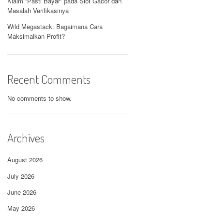
Klaim “Pasti Bayar” pada Slot Gacor dan
Masalah Verifikasinya
Wild Megastack: Bagaimana Cara
Maksimalkan Profit?
Recent Comments
No comments to show.
Archives
August 2026
July 2026
June 2026
May 2026