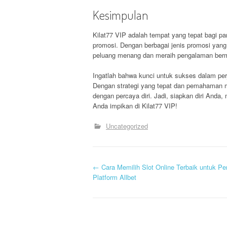
Kesimpulan
Kilat77 VIP adalah tempat yang tepat bagi p
promosi. Dengan berbagai jenis promosi yan
peluang menang dan meraih pengalaman ber
Ingatlah bahwa kunci untuk sukses dalam pe
Dengan strategi yang tepat dan pemahaman m
dengan percaya diri. Jadi, siapkan diri And
Anda impikan di Kilat77 VIP!
Uncategorized
P
←
Cara Memilih Slot Online Terbaik untuk Pe
Platform Allbet
o
s