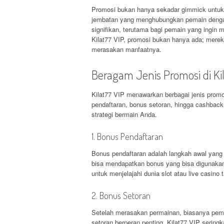
Promosi bukan hanya sekadar gimmick untuk m
jembatan yang menghubungkan pemain dengan
signifikan, terutama bagi pemain yang ingi
Kilat77 VIP, promosi bukan hanya ada; mere
merasakan manfaatnya.
Beragam Jenis Promosi di Ki
Kilat77 VIP menawarkan berbagai jenis promo
pendaftaran, bonus setoran, hingga cashback
strategi bermain Anda.
1. Bonus Pendaftaran
Bonus pendaftaran adalah langkah awal yang 
bisa mendapatkan bonus yang bisa digunaka
untuk menjelajahi dunia slot atau live casin
2. Bonus Setoran
Setelah merasakan permainan, biasanya pemai
setoran berperan penting. Kilat77 VIP serin