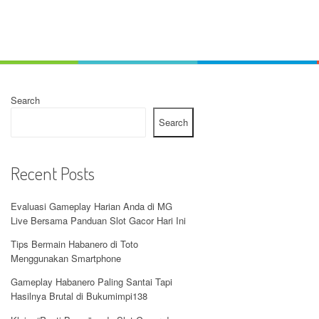
Search
Search
Recent Posts
Evaluasi Gameplay Harian Anda di MG
Live Bersama Panduan Slot Gacor Hari Ini
Tips Bermain Habanero di Toto
Menggunakan Smartphone
Gameplay Habanero Paling Santai Tapi
Hasilnya Brutal di Bukumimpi138