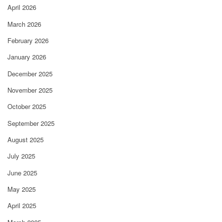
April 2026
March 2026
February 2026
January 2026
December 2025
November 2025
October 2025
September 2025
August 2025
July 2025
June 2025
May 2025
April 2025