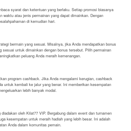
aca syarat dan ketentuan yang berlaku. Setiap promosi biasanya
asan waktu atau jenis permainan yang dapat dimainkan. Dengan
esalahpahaman di kemudian hari.
ategi bermain yang sesuai. Misalnya, jika Anda mendapatkan bonus
g sesuai untuk dimainkan dengan bonus tersebut. Pilih permainan
 meningkatkan peluang Anda meraih kemenangan.
tkan program cashback. Jika Anda mengalami kerugian, cashback
 untuk kembali ke jalur yang benar. Ini memberikan kesempatan
mengeluarkan lebih banyak modal.
g diadakan oleh Kilat77 VIP. Bergabung dalam event dan turnamen
uga kesempatan untuk meraih hadiah yang lebih besar. Ini adalah
batan Anda dalam komunitas pemain.