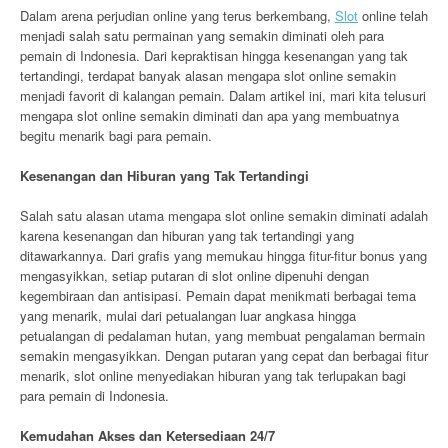
Dalam arena perjudian online yang terus berkembang,
Slot
online telah
menjadi salah satu permainan yang semakin diminati oleh para
pemain di Indonesia. Dari kepraktisan hingga kesenangan yang tak
tertandingi, terdapat banyak alasan mengapa slot online semakin
menjadi favorit di kalangan pemain. Dalam artikel ini, mari kita telusuri
mengapa slot online semakin diminati dan apa yang membuatnya
begitu menarik bagi para pemain.
Kesenangan dan Hiburan yang Tak Tertandingi
Salah satu alasan utama mengapa slot online semakin diminati adalah
karena kesenangan dan hiburan yang tak tertandingi yang
ditawarkannya. Dari grafis yang memukau hingga fitur-fitur bonus yang
mengasyikkan, setiap putaran di slot online dipenuhi dengan
kegembiraan dan antisipasi. Pemain dapat menikmati berbagai tema
yang menarik, mulai dari petualangan luar angkasa hingga
petualangan di pedalaman hutan, yang membuat pengalaman bermain
semakin mengasyikkan. Dengan putaran yang cepat dan berbagai fitur
menarik, slot online menyediakan hiburan yang tak terlupakan bagi
para pemain di Indonesia.
Kemudahan Akses dan Ketersediaan 24/7