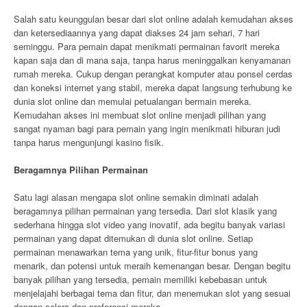
Salah satu keunggulan besar dari slot online adalah kemudahan akses
dan ketersediaannya yang dapat diakses 24 jam sehari, 7 hari
seminggu. Para pemain dapat menikmati permainan favorit mereka
kapan saja dan di mana saja, tanpa harus meninggalkan kenyamanan
rumah mereka. Cukup dengan perangkat komputer atau ponsel cerdas
dan koneksi internet yang stabil, mereka dapat langsung terhubung ke
dunia slot online dan memulai petualangan bermain mereka.
Kemudahan akses ini membuat slot online menjadi pilihan yang
sangat nyaman bagi para pemain yang ingin menikmati hiburan judi
tanpa harus mengunjungi kasino fisik.
Beragamnya Pilihan Permainan
Satu lagi alasan mengapa slot online semakin diminati adalah
beragamnya pilihan permainan yang tersedia. Dari slot klasik yang
sederhana hingga slot video yang inovatif, ada begitu banyak variasi
permainan yang dapat ditemukan di dunia slot online. Setiap
permainan menawarkan tema yang unik, fitur-fitur bonus yang
menarik, dan potensi untuk meraih kemenangan besar. Dengan begitu
banyak pilihan yang tersedia, pemain memiliki kebebasan untuk
menjelajahi berbagai tema dan fitur, dan menemukan slot yang sesuai
dengan selera dan preferensi mereka.