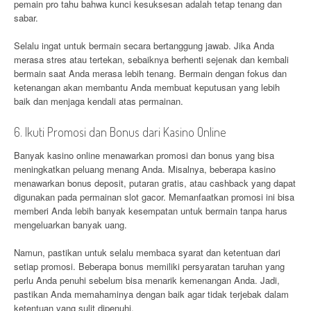
pemain pro tahu bahwa kunci kesuksesan adalah tetap tenang dan
sabar.
Selalu ingat untuk bermain secara bertanggung jawab. Jika Anda
merasa stres atau tertekan, sebaiknya berhenti sejenak dan kembali
bermain saat Anda merasa lebih tenang. Bermain dengan fokus dan
ketenangan akan membantu Anda membuat keputusan yang lebih
baik dan menjaga kendali atas permainan.
6. Ikuti Promosi dan Bonus dari Kasino Online
Banyak kasino online menawarkan promosi dan bonus yang bisa
meningkatkan peluang menang Anda. Misalnya, beberapa kasino
menawarkan bonus deposit, putaran gratis, atau cashback yang dapat
digunakan pada permainan slot gacor. Memanfaatkan promosi ini bisa
memberi Anda lebih banyak kesempatan untuk bermain tanpa harus
mengeluarkan banyak uang.
Namun, pastikan untuk selalu membaca syarat dan ketentuan dari
setiap promosi. Beberapa bonus memiliki persyaratan taruhan yang
perlu Anda penuhi sebelum bisa menarik kemenangan Anda. Jadi,
pastikan Anda memahaminya dengan baik agar tidak terjebak dalam
ketentuan yang sulit dipenuhi.