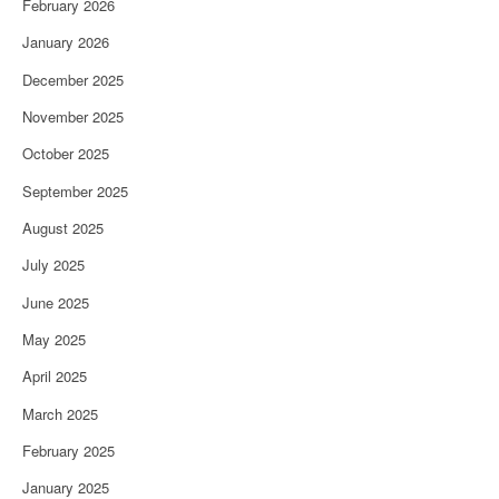
February 2026
January 2026
December 2025
November 2025
October 2025
September 2025
August 2025
July 2025
June 2025
May 2025
April 2025
March 2025
February 2025
January 2025