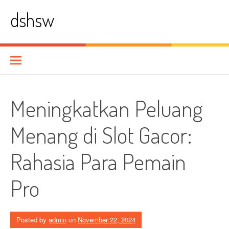
Skip
dshsw
to
content
Meningkatkan Peluang
Menang di Slot Gacor:
Rahasia Para Pemain
Pro
Posted by
admin
on
November 22, 2024