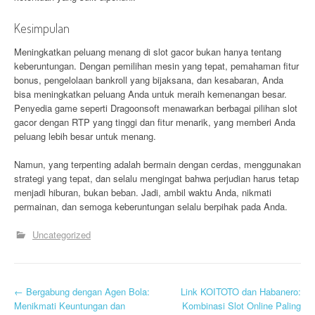
Kesimpulan
Meningkatkan peluang menang di slot gacor bukan hanya tentang
keberuntungan. Dengan pemilihan mesin yang tepat, pemahaman fitur
bonus, pengelolaan bankroll yang bijaksana, dan kesabaran, Anda
bisa meningkatkan peluang Anda untuk meraih kemenangan besar.
Penyedia game seperti Dragoonsoft menawarkan berbagai pilihan slot
gacor dengan RTP yang tinggi dan fitur menarik, yang memberi Anda
peluang lebih besar untuk menang.
Namun, yang terpenting adalah bermain dengan cerdas, menggunakan
strategi yang tepat, dan selalu mengingat bahwa perjudian harus tetap
menjadi hiburan, bukan beban. Jadi, ambil waktu Anda, nikmati
permainan, dan semoga keberuntungan selalu berpihak pada Anda.
Uncategorized
P
←
Bergabung dengan Agen Bola:
Link KOITOTO dan Habanero:
Menikmati Keuntungan dan
Kombinasi Slot Online Paling