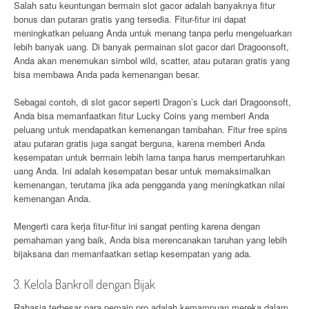
Salah satu keuntungan bermain slot gacor adalah banyaknya fitur
bonus dan putaran gratis yang tersedia. Fitur-fitur ini dapat
meningkatkan peluang Anda untuk menang tanpa perlu mengeluarkan
lebih banyak uang. Di banyak permainan slot gacor dari Dragoonsoft,
Anda akan menemukan simbol wild, scatter, atau putaran gratis yang
bisa membawa Anda pada kemenangan besar.
Sebagai contoh, di slot gacor seperti Dragon’s Luck dari Dragoonsoft,
Anda bisa memanfaatkan fitur Lucky Coins yang memberi Anda
peluang untuk mendapatkan kemenangan tambahan. Fitur free spins
atau putaran gratis juga sangat berguna, karena memberi Anda
kesempatan untuk bermain lebih lama tanpa harus mempertaruhkan
uang Anda. Ini adalah kesempatan besar untuk memaksimalkan
kemenangan, terutama jika ada pengganda yang meningkatkan nilai
kemenangan Anda.
Mengerti cara kerja fitur-fitur ini sangat penting karena dengan
pemahaman yang baik, Anda bisa merencanakan taruhan yang lebih
bijaksana dan memanfaatkan setiap kesempatan yang ada.
3. Kelola Bankroll dengan Bijak
Rahasia terbesar para pemain pro adalah kemampuan mereka dalam