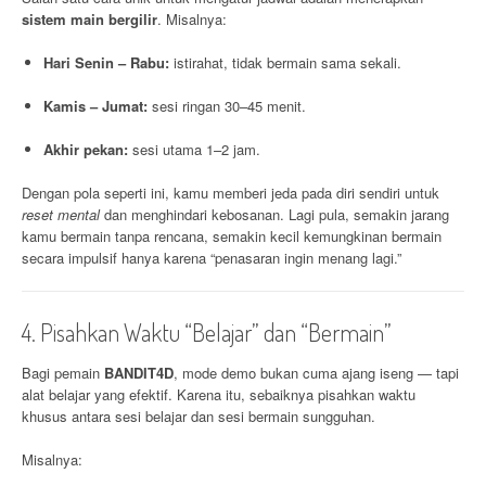
sistem main bergilir
. Misalnya:
Hari Senin – Rabu:
istirahat, tidak bermain sama sekali.
Kamis – Jumat:
sesi ringan 30–45 menit.
Akhir pekan:
sesi utama 1–2 jam.
Dengan pola seperti ini, kamu memberi jeda pada diri sendiri untuk
reset mental
dan menghindari kebosanan. Lagi pula, semakin jarang
kamu bermain tanpa rencana, semakin kecil kemungkinan bermain
secara impulsif hanya karena “penasaran ingin menang lagi.”
4. Pisahkan Waktu “Belajar” dan “Bermain”
Bagi pemain
BANDIT4D
, mode demo bukan cuma ajang iseng — tapi
alat belajar yang efektif. Karena itu, sebaiknya pisahkan waktu
khusus antara sesi belajar dan sesi bermain sungguhan.
Misalnya: