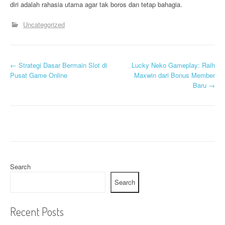
diri adalah rahasia utama agar tak boros dan tetap bahagia.
Uncategorized
P
←
Strategi Dasar Bermain Slot di
Lucky Neko Gameplay: Raih
Pusat Game Online
Maxwin dari Bonus Member
o
Baru
→
s
t
n
a
Search
v
Search
i
g
Recent Posts