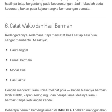
hasilnya tetap bergantung pada keberuntungan. Jadi, fokuslah pada
keseruan, bukan pada kejaran angka kemenangan semata.
6. Catat Waktu dan Hasil Bermain
Kedengarannya sederhana, tapi mencatat hasil setiap sesi bisa
sangat membantu. Misalnya:
Hari/Tanggal
Durasi bermain
Modal awal
Hasil akhir
Dengan mencatat, kamu bisa melihat pola — kapan biasanya bermain
lebih efektif, kapan sering rugi, dan berapa lama idealnya kamu
bermain tanpa kehilangan kendali.
Beberapa pemain berpengalaman di
BANDIT4D
bahkan menggunakan