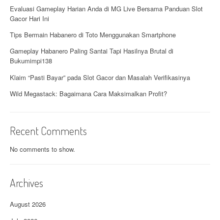
a
Evaluasi Gameplay Harian Anda di MG Live Bersama Panduan Slot
Gacor Hari Ini
t
Tips Bermain Habanero di Toto Menggunakan Smartphone
i
Gameplay Habanero Paling Santai Tapi Hasilnya Brutal di
o
Bukumimpi138
n
Klaim “Pasti Bayar” pada Slot Gacor dan Masalah Verifikasinya
Wild Megastack: Bagaimana Cara Maksimalkan Profit?
Recent Comments
No comments to show.
Archives
August 2026