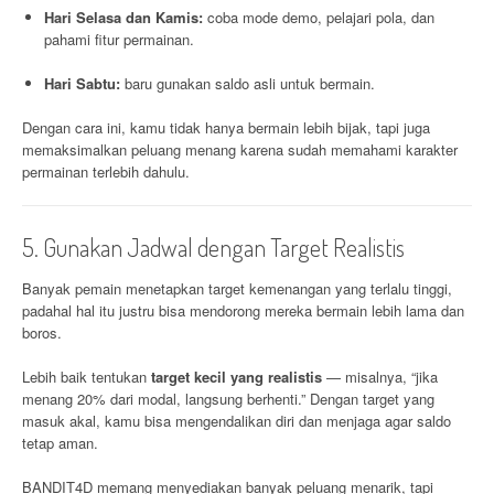
Hari Selasa dan Kamis:
coba mode demo, pelajari pola, dan
pahami fitur permainan.
Hari Sabtu:
baru gunakan saldo asli untuk bermain.
Dengan cara ini, kamu tidak hanya bermain lebih bijak, tapi juga
memaksimalkan peluang menang karena sudah memahami karakter
permainan terlebih dahulu.
5. Gunakan Jadwal dengan Target Realistis
Banyak pemain menetapkan target kemenangan yang terlalu tinggi,
padahal hal itu justru bisa mendorong mereka bermain lebih lama dan
boros.
Lebih baik tentukan
target kecil yang realistis
— misalnya, “jika
menang 20% dari modal, langsung berhenti.” Dengan target yang
masuk akal, kamu bisa mengendalikan diri dan menjaga agar saldo
tetap aman.
BANDIT4D memang menyediakan banyak peluang menarik, tapi