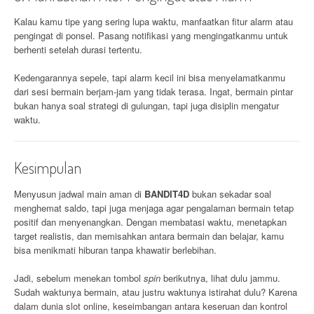
Kalau kamu tipe yang sering lupa waktu, manfaatkan fitur alarm atau
pengingat di ponsel. Pasang notifikasi yang mengingatkanmu untuk
berhenti setelah durasi tertentu.
Kedengarannya sepele, tapi alarm kecil ini bisa menyelamatkanmu
dari sesi bermain berjam-jam yang tidak terasa. Ingat, bermain pintar
bukan hanya soal strategi di gulungan, tapi juga disiplin mengatur
waktu.
Kesimpulan
Menyusun jadwal main aman di
BANDIT4D
bukan sekadar soal
menghemat saldo, tapi juga menjaga agar pengalaman bermain tetap
positif dan menyenangkan. Dengan membatasi waktu, menetapkan
target realistis, dan memisahkan antara bermain dan belajar, kamu
bisa menikmati hiburan tanpa khawatir berlebihan.
Jadi, sebelum menekan tombol
spin
berikutnya, lihat dulu jammu.
Sudah waktunya bermain, atau justru waktunya istirahat dulu? Karena
dalam dunia slot online, keseimbangan antara keseruan dan kontrol