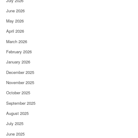
July 2026
June 2026
May 2026
April 2026
March 2026
February 2026
January 2026
December 2025
November 2025
October 2025
September 2025
August 2025
July 2025
June 2025