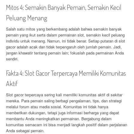
Mitos 4: Semakin Banyak Pemain, Semakin Kecil
Peluang Menang
Salah satu mitos yang berkembang adalah bahwa semakin banyak
pemain yang ikut serta dalam permainan slot, semakin kecil peluang
individu untuk menang. Namun, ini tidak benar. Setiap putaran di slot
gacor adalah acak dan tidak terpengaruh oleh jumlah pemain. Jadi,
jangan khawatir tentang pemain lain; fokuslah pada permainan Anda
sendiri.
Fakta 4: Slot Gacor Terpercaya Memiliki Komunitas
Aktif
Slot gacor terpercaya sering kali memiliki komunitas aktif di sekitar
mereka. Para pemain saling berbagi pengalaman, tips, dan strategi
melalui forum atau media sosial. Komunitas ini tidak hanya
memberikan dukungan, tetapi juga informasi berharga yang dapat
membantu Anda meningkatkan permainan. Bergabung dalam
komunitas semacam ini bisa menjadi langkah positif dalam perjalanan
Anda sebagai pemain.