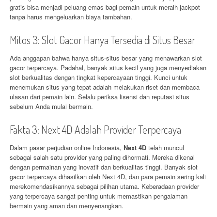
gratis bisa menjadi peluang emas bagi pemain untuk meraih jackpot
tanpa harus mengeluarkan biaya tambahan.
Mitos 3: Slot Gacor Hanya Tersedia di Situs Besar
Ada anggapan bahwa hanya situs-situs besar yang menawarkan slot
gacor terpercaya. Padahal, banyak situs kecil yang juga menyediakan
slot berkualitas dengan tingkat kepercayaan tinggi. Kunci untuk
menemukan situs yang tepat adalah melakukan riset dan membaca
ulasan dari pemain lain. Selalu periksa lisensi dan reputasi situs
sebelum Anda mulai bermain.
Fakta 3: Next 4D Adalah Provider Terpercaya
Dalam pasar perjudian online Indonesia,
Next 4D
telah muncul
sebagai salah satu provider yang paling dihormati. Mereka dikenal
dengan permainan yang inovatif dan berkualitas tinggi. Banyak slot
gacor terpercaya dihasilkan oleh Next 4D, dan para pemain sering kali
merekomendasikannya sebagai pilihan utama. Keberadaan provider
yang terpercaya sangat penting untuk memastikan pengalaman
bermain yang aman dan menyenangkan.