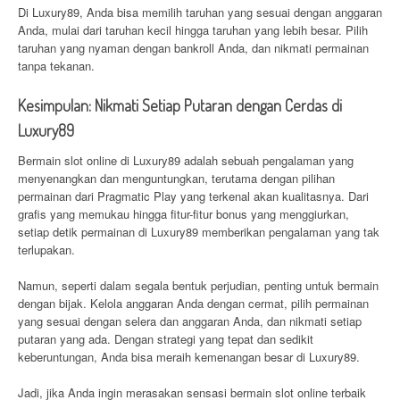
Di Luxury89, Anda bisa memilih taruhan yang sesuai dengan anggaran
Anda, mulai dari taruhan kecil hingga taruhan yang lebih besar. Pilih
taruhan yang nyaman dengan bankroll Anda, dan nikmati permainan
tanpa tekanan.
Kesimpulan: Nikmati Setiap Putaran dengan Cerdas di
Luxury89
Bermain slot online di Luxury89 adalah sebuah pengalaman yang
menyenangkan dan menguntungkan, terutama dengan pilihan
permainan dari Pragmatic Play yang terkenal akan kualitasnya. Dari
grafis yang memukau hingga fitur-fitur bonus yang menggiurkan,
setiap detik permainan di Luxury89 memberikan pengalaman yang tak
terlupakan.
Namun, seperti dalam segala bentuk perjudian, penting untuk bermain
dengan bijak. Kelola anggaran Anda dengan cermat, pilih permainan
yang sesuai dengan selera dan anggaran Anda, dan nikmati setiap
putaran yang ada. Dengan strategi yang tepat dan sedikit
keberuntungan, Anda bisa meraih kemenangan besar di Luxury89.
Jadi, jika Anda ingin merasakan sensasi bermain slot online terbaik