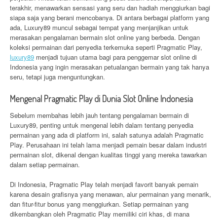
terakhir, menawarkan sensasi yang seru dan hadiah menggiurkan bagi
siapa saja yang berani mencobanya. Di antara berbagai platform yang
ada, Luxury89 muncul sebagai tempat yang menjanjikan untuk
merasakan pengalaman bermain slot online yang berbeda. Dengan
koleksi permainan dari penyedia terkemuka seperti Pragmatic Play,
luxury89
menjadi tujuan utama bagi para penggemar slot online di
Indonesia yang ingin merasakan petualangan bermain yang tak hanya
seru, tetapi juga menguntungkan.
Mengenal Pragmatic Play di Dunia Slot Online Indonesia
Sebelum membahas lebih jauh tentang pengalaman bermain di
Luxury89, penting untuk mengenal lebih dalam tentang penyedia
permainan yang ada di platform ini, salah satunya adalah Pragmatic
Play. Perusahaan ini telah lama menjadi pemain besar dalam industri
permainan slot, dikenal dengan kualitas tinggi yang mereka tawarkan
dalam setiap permainan.
Di Indonesia, Pragmatic Play telah menjadi favorit banyak pemain
karena desain grafisnya yang menawan, alur permainan yang menarik,
dan fitur-fitur bonus yang menggiurkan. Setiap permainan yang
dikembangkan oleh Pragmatic Play memiliki ciri khas, di mana