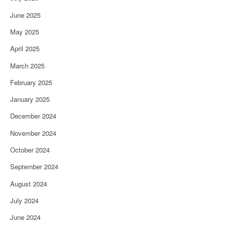
June 2025
May 2025
April 2025
March 2025
February 2025
January 2025
December 2024
November 2024
October 2024
September 2024
August 2024
July 2024
June 2024