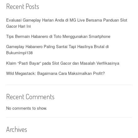
g
Recent Posts
a
Evaluasi Gameplay Harian Anda di MG Live Bersama Panduan Slot
Gacor Hari Ini
t
Tips Bermain Habanero di Toto Menggunakan Smartphone
i
Gameplay Habanero Paling Santai Tapi Hasilnya Brutal di
o
Bukumimpi138
n
Klaim “Pasti Bayar” pada Slot Gacor dan Masalah Verifikasinya
Wild Megastack: Bagaimana Cara Maksimalkan Profit?
Recent Comments
No comments to show.
Archives