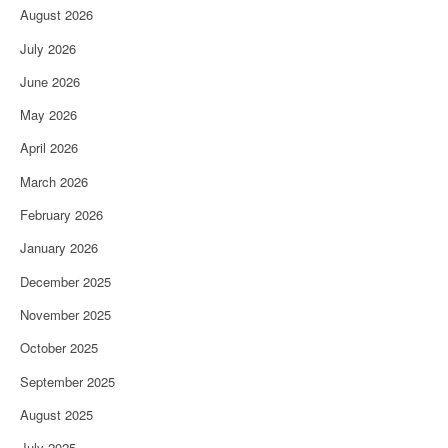
August 2026
July 2026
June 2026
May 2026
April 2026
March 2026
February 2026
January 2026
December 2025
November 2025
October 2025
September 2025
August 2025
July 2025