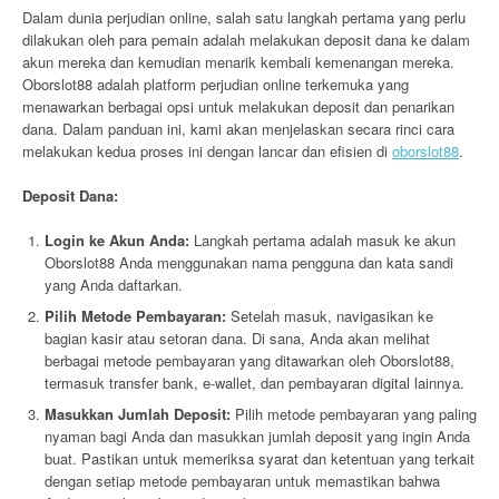
Dalam dunia perjudian online, salah satu langkah pertama yang perlu
dilakukan oleh para pemain adalah melakukan deposit dana ke dalam
akun mereka dan kemudian menarik kembali kemenangan mereka.
Oborslot88 adalah platform perjudian online terkemuka yang
menawarkan berbagai opsi untuk melakukan deposit dan penarikan
dana. Dalam panduan ini, kami akan menjelaskan secara rinci cara
melakukan kedua proses ini dengan lancar dan efisien di
oborslot88
.
Deposit Dana:
Login ke Akun Anda:
Langkah pertama adalah masuk ke akun
Oborslot88 Anda menggunakan nama pengguna dan kata sandi
yang Anda daftarkan.
Pilih Metode Pembayaran:
Setelah masuk, navigasikan ke
bagian kasir atau setoran dana. Di sana, Anda akan melihat
berbagai metode pembayaran yang ditawarkan oleh Oborslot88,
termasuk transfer bank, e-wallet, dan pembayaran digital lainnya.
Masukkan Jumlah Deposit:
Pilih metode pembayaran yang paling
nyaman bagi Anda dan masukkan jumlah deposit yang ingin Anda
buat. Pastikan untuk memeriksa syarat dan ketentuan yang terkait
dengan setiap metode pembayaran untuk memastikan bahwa