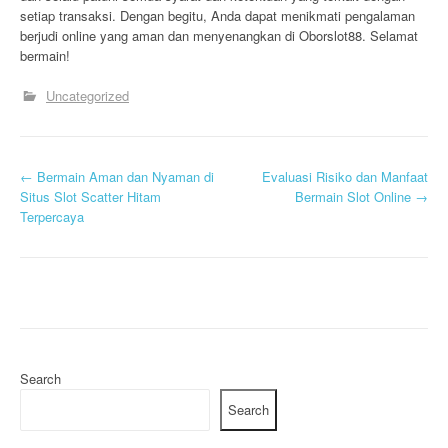
setiap transaksi. Dengan begitu, Anda dapat menikmati pengalaman
berjudi online yang aman dan menyenangkan di Oborslot88. Selamat
bermain!
Uncategorized
P
←
Bermain Aman dan Nyaman di
Evaluasi Risiko dan Manfaat
Situs Slot Scatter Hitam
Bermain Slot Online
→
o
Terpercaya
s
t
n
a
Search
v
Search
i