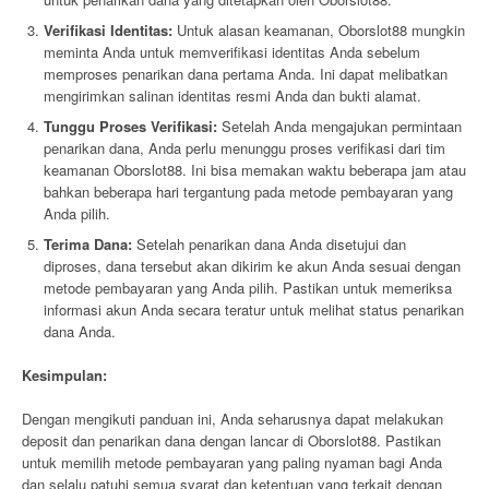
Verifikasi Identitas:
Untuk alasan keamanan, Oborslot88 mungkin
meminta Anda untuk memverifikasi identitas Anda sebelum
memproses penarikan dana pertama Anda. Ini dapat melibatkan
mengirimkan salinan identitas resmi Anda dan bukti alamat.
Tunggu Proses Verifikasi:
Setelah Anda mengajukan permintaan
penarikan dana, Anda perlu menunggu proses verifikasi dari tim
keamanan Oborslot88. Ini bisa memakan waktu beberapa jam atau
bahkan beberapa hari tergantung pada metode pembayaran yang
Anda pilih.
Terima Dana:
Setelah penarikan dana Anda disetujui dan
diproses, dana tersebut akan dikirim ke akun Anda sesuai dengan
metode pembayaran yang Anda pilih. Pastikan untuk memeriksa
informasi akun Anda secara teratur untuk melihat status penarikan
dana Anda.
Kesimpulan:
Dengan mengikuti panduan ini, Anda seharusnya dapat melakukan
deposit dan penarikan dana dengan lancar di Oborslot88. Pastikan
untuk memilih metode pembayaran yang paling nyaman bagi Anda
dan selalu patuhi semua syarat dan ketentuan yang terkait dengan