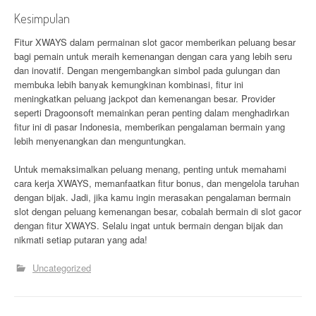
Kesimpulan
Fitur XWAYS dalam permainan slot gacor memberikan peluang besar
bagi pemain untuk meraih kemenangan dengan cara yang lebih seru
dan inovatif. Dengan mengembangkan simbol pada gulungan dan
membuka lebih banyak kemungkinan kombinasi, fitur ini
meningkatkan peluang jackpot dan kemenangan besar. Provider
seperti Dragoonsoft memainkan peran penting dalam menghadirkan
fitur ini di pasar Indonesia, memberikan pengalaman bermain yang
lebih menyenangkan dan menguntungkan.
Untuk memaksimalkan peluang menang, penting untuk memahami
cara kerja XWAYS, memanfaatkan fitur bonus, dan mengelola taruhan
dengan bijak. Jadi, jika kamu ingin merasakan pengalaman bermain
slot dengan peluang kemenangan besar, cobalah bermain di slot gacor
dengan fitur XWAYS. Selalu ingat untuk bermain dengan bijak dan
nikmati setiap putaran yang ada!
Uncategorized