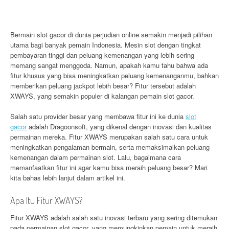
Bermain slot gacor di dunia perjudian online semakin menjadi pilihan
utama bagi banyak pemain Indonesia. Mesin slot dengan tingkat
pembayaran tinggi dan peluang kemenangan yang lebih sering
memang sangat menggoda. Namun, apakah kamu tahu bahwa ada
fitur khusus yang bisa meningkatkan peluang kemenanganmu, bahkan
memberikan peluang jackpot lebih besar? Fitur tersebut adalah
XWAYS, yang semakin populer di kalangan pemain slot gacor.
Salah satu provider besar yang membawa fitur ini ke dunia
slot
gacor
adalah Dragoonsoft, yang dikenal dengan inovasi dan kualitas
permainan mereka. Fitur XWAYS merupakan salah satu cara untuk
meningkatkan pengalaman bermain, serta memaksimalkan peluang
kemenangan dalam permainan slot. Lalu, bagaimana cara
memanfaatkan fitur ini agar kamu bisa meraih peluang besar? Mari
kita bahas lebih lanjut dalam artikel ini.
Apa Itu Fitur XWAYS?
Fitur XWAYS adalah salah satu inovasi terbaru yang sering ditemukan
pada permainan slot gacor, yang memungkinkan pemain untuk meraih