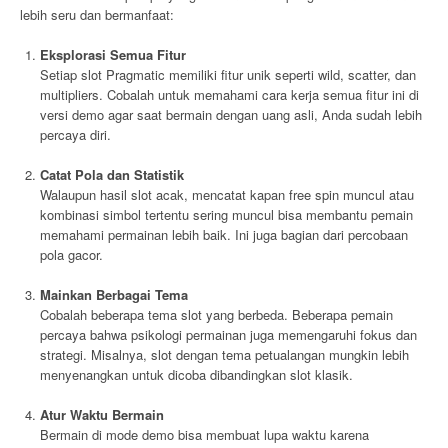
lebih seru dan bermanfaat:
Eksplorasi Semua Fitur
Setiap slot Pragmatic memiliki fitur unik seperti wild, scatter, dan
multipliers. Cobalah untuk memahami cara kerja semua fitur ini di
versi demo agar saat bermain dengan uang asli, Anda sudah lebih
percaya diri.
Catat Pola dan Statistik
Walaupun hasil slot acak, mencatat kapan free spin muncul atau
kombinasi simbol tertentu sering muncul bisa membantu pemain
memahami permainan lebih baik. Ini juga bagian dari percobaan
pola gacor.
Mainkan Berbagai Tema
Cobalah beberapa tema slot yang berbeda. Beberapa pemain
percaya bahwa psikologi permainan juga memengaruhi fokus dan
strategi. Misalnya, slot dengan tema petualangan mungkin lebih
menyenangkan untuk dicoba dibandingkan slot klasik.
Atur Waktu Bermain
Bermain di mode demo bisa membuat lupa waktu karena