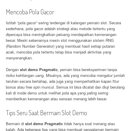
Mencoba Pola Gacor
Istilah “pola gacor” sering terdengar di kalangan pemain slot. Secara
sederhana, pola gacor adalah strategi atau metode tertentu yang
dipercaya bisa meningkatkan peluang mendapatkan kemenangan
besar. Meski sebenarnya mesin slot menggunakan sistem RNG
(Random Number Generator) yang membuat hasil setiap putaran
acak, mencoba pola tertentu tetap bisa menjadi aktivitas yang
menyenangkan.
Dengan
slot demo Pragmatic
, pemain bisa bereksperimen tanpa
risiko kehilangan uang. Misalnya, ada yang mencoba mengatur jumlah
taruhan secara bertahap, ada juga yang memperhatikan kapan fitur
bonus atau free spin muncul. Semua ini bisa dicatat dan diuji berulang
kali di mode demo untuk melihat pola apa yang paling sering
memberikan kemenangan atau sensasi menang lebih besar.
Tips Seru Saat Bermain Slot Demo
Bermain di
slot demo Pragmatic
tidak hanya soal menang atau
kalah. Ada beberapa tips yang bisa membuat pengalaman bermain