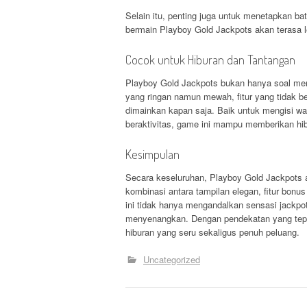
Selain itu, penting juga untuk menetapkan b
bermain Playboy Gold Jackpots akan terasa l
Cocok untuk Hiburan dan Tantangan
Playboy Gold Jackpots bukan hanya soal meng
yang ringan namun mewah, fitur yang tidak b
dimainkan kapan saja. Baik untuk mengisi wa
beraktivitas, game ini mampu memberikan h
Kesimpulan
Secara keseluruhan, Playboy Gold Jackpots a
kombinasi antara tampilan elegan, fitur bon
ini tidak hanya mengandalkan sensasi jackpo
menyenangkan. Dengan pendekatan yang tepat
hiburan yang seru sekaligus penuh peluang.
Uncategorized