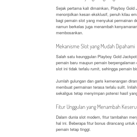
Sejak pertama kali dimainkan, Playboy Gold
menonjolkan kesan eksklusif, penuh kilau ema
bagi pemain slot yang menyukai permainan de
namun berkelas juga menambah kenyamanan sa
membosankan.
Mekanisme Slot yang Mudah Dipahami
Salah satu keunggulan Playboy Gold Jackpo
pemain baru maupun pemain berpengalaman d
slot ini tidak terlalu rumit, sehingga pemain 
Jumlah gulungan dan garis kemenangan diran
membuat permainan terasa terlalu sulit. Inila
sekaligus tetap menyimpan potensi hasil ya
Fitur Unggulan yang Menambah Keser
Dalam dunia slot modern, fitur tambahan men
hal ini. Beberapa fitur bonus dirancang unt
pemain tetap tinggi.