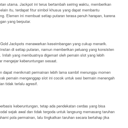
orotan utama. Jackpot ini terus bertambah seiring waktu, memberikan
lain itu, terdapat fitur simbol khusus yang dapat membantu
g. Elemen ini membuat setiap putaran terasa penuh harapan, karena
ngan yang berputar.
y Gold Jackpots menawarkan keseimbangan yang cukup menarik.
instan di setiap putaran, namun memberikan peluang yang konsisten
. Inilah yang membuatnya digemari oleh pemain slot yang lebih
r mengejar keberuntungan sesaat.
n dapat menikmati permainan lebih lama sambil menunggu momen
nyak pemain menganggap slot ini cocok untuk sesi bermain menengah
n tidak terlalu agresif.
erbasis keberuntungan, tetap ada pendekatan cerdas yang bisa
modal sejak awal dan tidak tergoda untuk langsung memasang taruhan
hami pola permainan, lalu tingkatkan taruhan secara bertahap jika