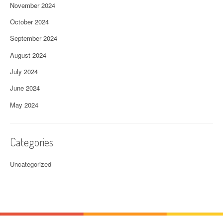
November 2024
October 2024
September 2024
August 2024
July 2024
June 2024
May 2024
Categories
Uncategorized