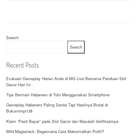
s
t
n
a
Search
v
Search
i
g
Recent Posts
a
Evaluasi Gameplay Harian Anda di MG Live Bersama Panduan Slot
Gacor Hari Ini
t
Tips Bermain Habanero di Toto Menggunakan Smartphone
i
Gameplay Habanero Paling Santai Tapi Hasilnya Brutal di
o
Bukumimpi138
n
Klaim “Pasti Bayar” pada Slot Gacor dan Masalah Verifikasinya
Wild Megastack: Bagaimana Cara Maksimalkan Profit?