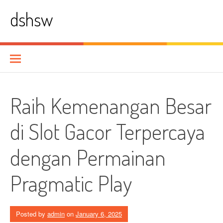
Skip
dshsw
to
content
Raih Kemenangan Besar
di Slot Gacor Terpercaya
dengan Permainan
Pragmatic Play
Posted by
admin
on
January 6, 2025