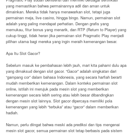
yang memastikan bahwa permainannya adil dan aman untuk
dimainkan. Mereka tidak hanya menawarkan slot, tetapi juga
permainan meja, live casino, hingga bingo. Namun, permainan slot
adalah yang paling mendapat perhatian. Dengan grafis yang
memukau, fitur bonus yang menarik, dan RTP (Return to Player) yang
cukup tinggi, tidak heran jika permainan slot Pragmatic Play menjadi
pilihan utama bagi mereka yang ingin meraih kemenangan besar.
Apa Itu Slot Gacor?
Sebelum masuk ke pembahasan lebih jauh, mari kita pahami dulu apa
yang dimaksud dengan slot gacor. “Gacor” adalah singkatan dari
“gampang cor” dalam bahasa Indonesia, yang secara harfiah berarti
mudah memberikan kemenangan. Dalam konteks permainan slot
online, istilah ini merujuk pada mesin slot yang memberikan
kemenangan secara lebih sering atau lebih besar dibandingkan
dengan mesin slot lainnya. Slot gacor dipercaya memiliki pola
kemenangan yang lebih “terbuka” atau “gacor” dalam memberikan
hadiah.
Namun, perlu diingat bahwa meski ada prediksi dan tips mengenai
mesin slot gacor, semua permainan slot tetap berbasis pada sistem