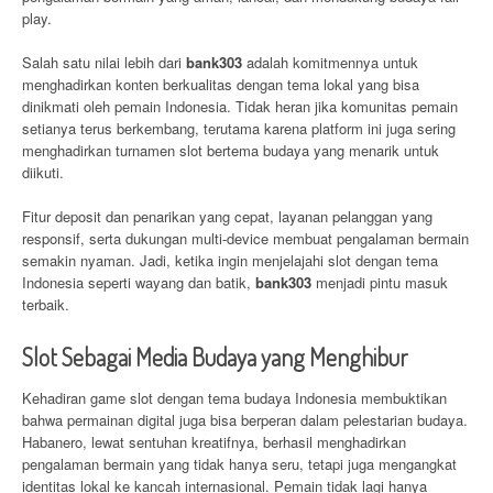
play.
Salah satu nilai lebih dari
bank303
adalah komitmennya untuk
menghadirkan konten berkualitas dengan tema lokal yang bisa
dinikmati oleh pemain Indonesia. Tidak heran jika komunitas pemain
setianya terus berkembang, terutama karena platform ini juga sering
menghadirkan turnamen slot bertema budaya yang menarik untuk
diikuti.
Fitur deposit dan penarikan yang cepat, layanan pelanggan yang
responsif, serta dukungan multi-device membuat pengalaman bermain
semakin nyaman. Jadi, ketika ingin menjelajahi slot dengan tema
Indonesia seperti wayang dan batik,
bank303
menjadi pintu masuk
terbaik.
Slot Sebagai Media Budaya yang Menghibur
Kehadiran game slot dengan tema budaya Indonesia membuktikan
bahwa permainan digital juga bisa berperan dalam pelestarian budaya.
Habanero, lewat sentuhan kreatifnya, berhasil menghadirkan
pengalaman bermain yang tidak hanya seru, tetapi juga mengangkat
identitas lokal ke kancah internasional. Pemain tidak lagi hanya