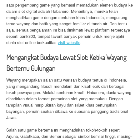
satu pengembang game yang berhasil memadukan elemen budaya ke
dalam slot digital adalah Habanero. Menariknya, mereka telah
menghadirkan game dengan sentuhan khas Indonesia, mengusung
tema wayang dan batik yang sangat familiar di tanah air. Dan tentu
saja, semua pengalaman ini bisa dinikmati lewat platform terpercaya
seperti bank303, tempat favorit banyak pemain untuk menjelajahi
dunia slot online berkualitas
visit website
.
Mengangkat Budaya Lewat Slot: Ketika Wayang
Bertemu Gulungan
Wayang merupakan salah satu warisan budaya tertua di Indonesia,
yang mengandung filosofi mendalam dan kisah epik dari berbagai
tokoh pewayangan. Melalui sentuhan kreatif Habanero, dunia wayang
dihadirkan dalam format permainan slot yang memukau. Dengan
tampilan visual mirip ukiran kayu dan siluet khas pertunjukan
bayangan, pemain seakan dibawa ke suasana panggung tradisional
Jawa.
Salah satu game bertema ini menghadirkan tokoh-tokoh seperti
Arjuna, Gatotkaca, dan Semar sebagai simbol bernilai tinggi, masing-