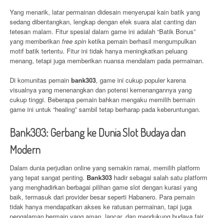
Yang menarik, latar permainan didesain menyerupai kain batik yang
sedang dibentangkan, lengkap dengan efek suara alat canting dan
tetesan malam. Fitur spesial dalam game ini adalah “Batik Bonus”
yang memberikan
free spin
ketika pemain berhasil mengumpulkan
motif batik tertentu. Fitur ini tidak hanya meningkatkan peluang
menang, tetapi juga memberikan nuansa mendalam pada permainan.
Di komunitas pemain
bank303
, game ini cukup populer karena
visualnya yang menenangkan dan potensi kemenangannya yang
cukup tinggi. Beberapa pemain bahkan mengaku memilih bermain
game ini untuk “healing” sambil tetap berharap pada keberuntungan.
Bank303: Gerbang ke Dunia Slot Budaya dan
Modern
Dalam dunia perjudian online yang semakin ramai, memilih platform
yang tepat sangat penting.
Bank303
hadir sebagai salah satu platform
yang menghadirkan berbagai pilihan game slot dengan kurasi yang
baik, termasuk dari provider besar seperti Habanero. Para pemain
tidak hanya mendapatkan akses ke ratusan permainan, tapi juga
pengalaman bermain yang aman, lancar, dan mendukung budaya fair