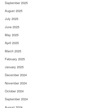
September 2025
August 2025
July 2025
June 2025
May 2025
April 2025
March 2025
February 2025
January 2025
December 2024
November 2024
October 2024
September 2024
August 2024