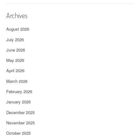
Archives
August 2026
July 2026
June 2026
May 2026
April 2026
March 2026
February 2026
January 2026
December 2025
November 2025
October 2025