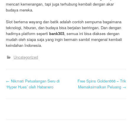
mencari kemenangan, tapi juga terhubung kembali dengan akar
budaya mereka.
Slot bertema wayang dan batik adalah contoh sempurna bagaimana
teknologi, hiburan, dan budaya bisa berjalan beriringan. Dan dengan
hadirnya platform seperti
bank303
, semua ini bisa diakses dengan
mudah oleh siapa saja yang ingin bermain sambil mengenal kembali
keindahan Indonesia.
Uncategorized
P
←
Nikmati Petualangan Seru di
Free Spins Golden666 – Trik
‘Hyper Hues’ oleh Habanero
Memaksimalkan Peluang
→
o
s
t
n