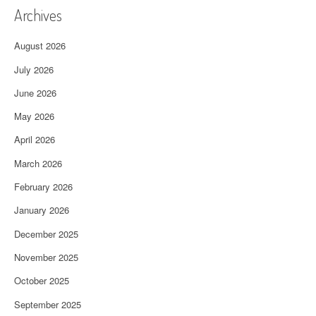
Archives
August 2026
July 2026
June 2026
May 2026
April 2026
March 2026
February 2026
January 2026
December 2025
November 2025
October 2025
September 2025