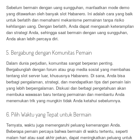
Sebelum bermain dengan uang sungguhan, manfaatkan mode demo
yang ditawarkan oleh banyak slot Habanero. Ini adalah cara yang baik
untuk berlatih dan memahami mekanisme permainan tanpa risiko
kehilangan uang. Dengan berlatih, Anda dapat mengasah keterampilan
dan strategi Anda, sehingga saat bermain dengan uang sungguhan,
Anda akan lebih percaya diri.
5. Bergabung dengan Komunitas Pemain
Dalam dunia perjudian, komunitas sangat berperan penting.
Bergabunglah dengan forum atau grup media sosial yang membahas
tentang slot server luar, khususnya Habanero. Di sana, Anda bisa
berbagi pengalaman, strategi, dan mendapatkan tips dari pemain lain
yang lebih berpengalaman. Diskusi dan berbagi pengetahuan akan
membuka wawasan baru tentang permainan dan membantu Anda
menemukan trik yang mungkin tidak Anda ketahui sebelumnya.
6. Pilih Waktu yang Tepat untuk Bermain
Ternyata, waktu juga memengaruhi peluang kemenangan Anda.
Beberapa pemain percaya bahwa bermain di waktu tertentu, seperti
malam hari atau saat akhir pekan, dapat meningkatkan peluang untuk