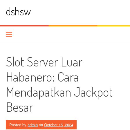
Skip
dshsw
to
content
Slot Server Luar
Habanero: Cara
Mendapatkan Jackpot
Besar
Posted by
admin
on
October 15, 2024