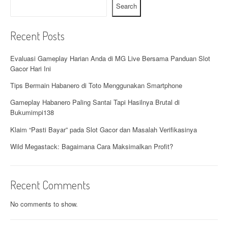
Search
v
i
Recent Posts
g
Evaluasi Gameplay Harian Anda di MG Live Bersama Panduan Slot
a
Gacor Hari Ini
t
Tips Bermain Habanero di Toto Menggunakan Smartphone
i
Gameplay Habanero Paling Santai Tapi Hasilnya Brutal di
Bukumimpi138
o
Klaim “Pasti Bayar” pada Slot Gacor dan Masalah Verifikasinya
n
Wild Megastack: Bagaimana Cara Maksimalkan Profit?
Recent Comments
No comments to show.