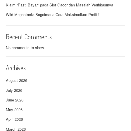
n
Klaim “Pasti Bayar” pada Slot Gacor dan Masalah Verifikasinya
Wild Megastack: Bagaimana Cara Maksimalkan Profit?
Recent Comments
No comments to show.
Archives
August 2026
July 2026
June 2026
May 2026
April 2026
March 2026