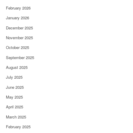
February 2026
January 2026
December 2025
November 2025
October 2025
September 2025
August 2025
July 2025
June 2025
May 2025
April 2025
March 2025
February 2025