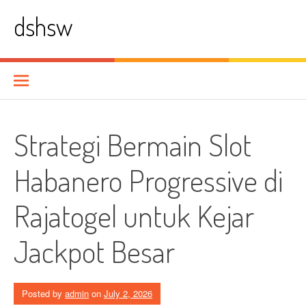
Skip
dshsw
to
content
Strategi Bermain Slot
Habanero Progressive di
Rajatogel untuk Kejar
Jackpot Besar
Posted by
admin
on
July 2, 2026