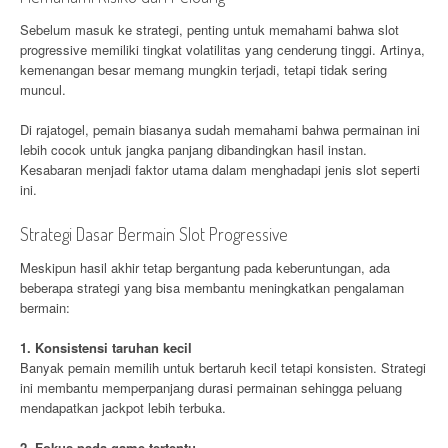
Sebelum masuk ke strategi, penting untuk memahami bahwa slot
progressive memiliki tingkat volatilitas yang cenderung tinggi. Artinya,
kemenangan besar memang mungkin terjadi, tetapi tidak sering
muncul.
Di rajatogel, pemain biasanya sudah memahami bahwa permainan ini
lebih cocok untuk jangka panjang dibandingkan hasil instan.
Kesabaran menjadi faktor utama dalam menghadapi jenis slot seperti
ini.
Strategi Dasar Bermain Slot Progressive
Meskipun hasil akhir tetap bergantung pada keberuntungan, ada
beberapa strategi yang bisa membantu meningkatkan pengalaman
bermain:
1. Konsistensi taruhan kecil
Banyak pemain memilih untuk bertaruh kecil tetapi konsisten. Strategi
ini membantu memperpanjang durasi permainan sehingga peluang
mendapatkan jackpot lebih terbuka.
2. Fokus pada game tertentu