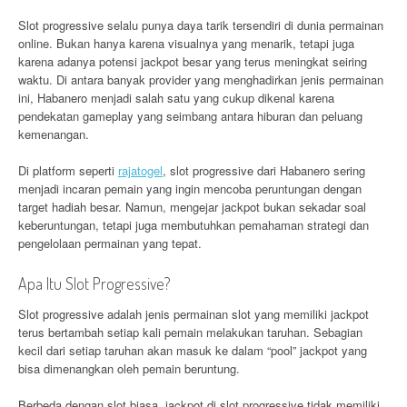
Slot progressive selalu punya daya tarik tersendiri di dunia permainan
online. Bukan hanya karena visualnya yang menarik, tetapi juga
karena adanya potensi jackpot besar yang terus meningkat seiring
waktu. Di antara banyak provider yang menghadirkan jenis permainan
ini,
Habanero
menjadi salah satu yang cukup dikenal karena
pendekatan gameplay yang seimbang antara hiburan dan peluang
kemenangan.
Di platform seperti
rajatogel
, slot progressive dari Habanero sering
menjadi incaran pemain yang ingin mencoba peruntungan dengan
target hadiah besar. Namun, mengejar jackpot bukan sekadar soal
keberuntungan, tetapi juga membutuhkan pemahaman strategi dan
pengelolaan permainan yang tepat.
Apa Itu Slot Progressive?
Slot progressive adalah jenis permainan slot yang memiliki jackpot
terus bertambah setiap kali pemain melakukan taruhan. Sebagian
kecil dari setiap taruhan akan masuk ke dalam “pool” jackpot yang
bisa dimenangkan oleh pemain beruntung.
Berbeda dengan slot biasa, jackpot di slot progressive tidak memiliki