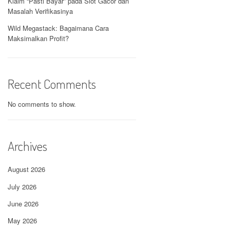
Klaim “Pasti Bayar” pada Slot Gacor dan
Masalah Verifikasinya
Wild Megastack: Bagaimana Cara
Maksimalkan Profit?
Recent Comments
No comments to show.
Archives
August 2026
July 2026
June 2026
May 2026