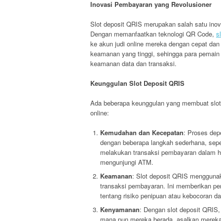
Inovasi Pembayaran yang Revolusioner
Slot deposit QRIS merupakan salah satu inov
Dengan memanfaatkan teknologi QR Code,
s
ke akun judi online mereka dengan cepat dan
keamanan yang tinggi, sehingga para pemain d
keamanan data dan transaksi.
Keunggulan Slot Deposit QRIS
Ada beberapa keunggulan yang membuat slot d
online:
Kemudahan dan Kecepatan
: Proses dep
dengan beberapa langkah sederhana, se
melakukan transaksi pembayaran dalam hitu
mengunjungi ATM.
Keamanan
: Slot deposit QRIS mengguna
transaksi pembayaran. Ini memberikan pem
tentang risiko penipuan atau kebocoran da
Kenyamanan
: Dengan slot deposit QRIS
mana pun mereka berada, asalkan mereka 