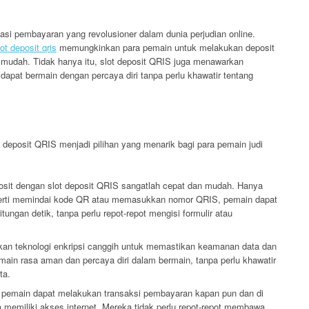
asi pembayaran yang revolusioner dalam dunia perjudian online.
lot deposit qris
memungkinkan para pemain untuk melakukan deposit
 mudah. Tidak hanya itu, slot deposit QRIS juga menawarkan
apat bermain dengan percaya diri tanpa perlu khawatir tentang
eposit QRIS menjadi pilihan yang menarik bagi para pemain judi
osit dengan slot deposit QRIS sangatlah cepat dan mudah. Hanya
perti memindai kode QR atau memasukkan nomor QRIS, pemain dapat
ngan detik, tanpa perlu repot-repot mengisi formulir atau
kan teknologi enkripsi canggih untuk memastikan keamanan data dan
ain rasa aman dan percaya diri dalam bermain, tanpa perlu khawatir
ta.
, pemain dapat melakukan transaksi pembayaran kapan pun dan di
memiliki akses internet. Mereka tidak perlu repot-repot membawa