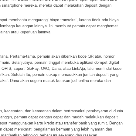
gan smartphone mereka, mereka dapat melakukan deposit dengan
dapat membantu mengurangi biaya transaksi, karena tidak ada biaya
 lembaga keuangan lainnya. Ini membuat pemain dapat menghemat
inan atau keperluan lainnya.
erhana. Pertama-tama, pemain akan diberikan kode QR atau nomor
rmain. Selanjutnya, pemain tinggal membuka aplikasi dompet digital
QRIS, seperti GoPay, OVO, Dana, atau LinkAja, lalu memindai kode
kan. Setelah itu, pemain cukup memasukkan jumlah deposit yang
saksi. Dana akan segera masuk ke akun judi online mereka dan
, kecepatan, dan keamanan dalam bertransaksi pembayaran di dunia
 canggih, pemain dapat dengan cepat dan mudah melakukan deposit
-repot menggunakan kartu kredit atau transfer bank yang rumit. Dengan
in dapat menikmati pengalaman bermain yang lebih nyaman dan
yo manfaatkan teknologi terbaru ini sekarang dan rasakan