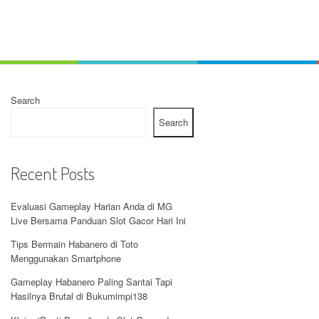
Search
Search
Recent Posts
Evaluasi Gameplay Harian Anda di MG
Live Bersama Panduan Slot Gacor Hari Ini
Tips Bermain Habanero di Toto
Menggunakan Smartphone
Gameplay Habanero Paling Santai Tapi
Hasilnya Brutal di Bukumimpi138