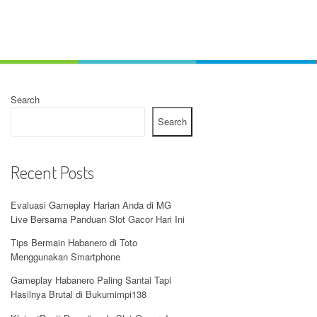
Search
Search
Recent Posts
Evaluasi Gameplay Harian Anda di MG
Live Bersama Panduan Slot Gacor Hari Ini
Tips Bermain Habanero di Toto
Menggunakan Smartphone
Gameplay Habanero Paling Santai Tapi
Hasilnya Brutal di Bukumimpi138