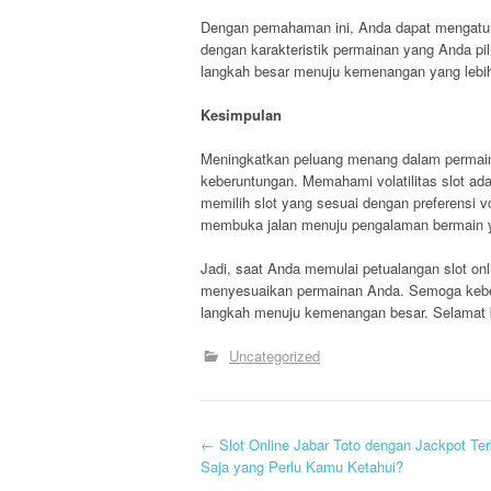
Dengan pemahaman ini, Anda dapat mengatur
dengan karakteristik permainan yang Anda pil
langkah besar menuju kemenangan yang lebi
Kesimpulan
Meningkatkan peluang menang dalam permainan
keberuntungan. Memahami volatilitas slot ada
memilih slot yang sesuai dengan preferensi 
membuka jalan menuju pengalaman bermain y
Jadi, saat Anda memulai petualangan slot onli
menyesuaikan permainan Anda. Semoga keberu
langkah menuju kemenangan besar. Selamat
Uncategorized
P
←
Slot Online Jabar Toto dengan Jackpot Te
Saja yang Perlu Kamu Ketahui?