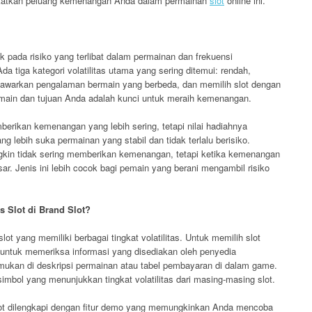
gkatkan peluang kemenangan Anda dalam permainan
slot
online ini.
uk pada risiko yang terlibat dalam permainan dan frekuensi
 tiga kategori volatilitas utama yang sering ditemui: rendah,
enawarkan pengalaman bermain yang berbeda, dan memilih slot dengan
ermain dan tujuan Anda adalah kunci untuk meraih kemenangan.
berikan kemenangan yang lebih sering, tetapi nilai hadiahnya
ng lebih suka permainan yang stabil dan tidak terlalu berisiko.
ungkin tidak sering memberikan kemenangan, tetapi ketika kemenangan
ar. Jenis ini lebih cocok bagi pemain yang berani mengambil risiko
s Slot di Brand Slot?
t yang memiliki berbagai tingkat volatilitas. Untuk memilih slot
 untuk memeriksa informasi yang disediakan oleh penyedia
temukan di deskripsi permainan atau tabel pembayaran di dalam game.
simbol yang menunjukkan tingkat volatilitas dari masing-masing slot.
Slot dilengkapi dengan fitur demo yang memungkinkan Anda mencoba