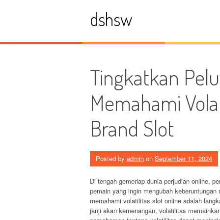
Skip
dshsw
to
content
Tingkatkan Pel
Memahami Volatil
Brand Slot
Posted by
admin
on
September 11, 2024
Di tengah gemerlap dunia perjudian online, p
pemain yang ingin mengubah keberuntungan me
memahami volatilitas slot online adalah lang
janji akan kemenangan, volatilitas memainkan