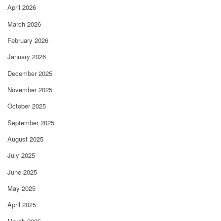
April 2026
March 2026
February 2026
January 2026
December 2025
November 2025
October 2025
September 2025
August 2025
July 2025
June 2025
May 2025
April 2025