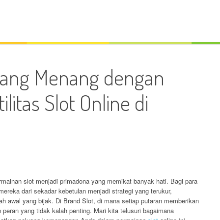
uang Menang dengan
itas Slot Online di
ermainan slot menjadi primadona yang memikat banyak hati. Bagi para
reka dari sekadar kebetulan menjadi strategi yang terukur,
kah awal yang bijak. Di Brand Slot, di mana setiap putaran memberikan
 peran yang tidak kalah penting. Mari kita telusuri bagaimana